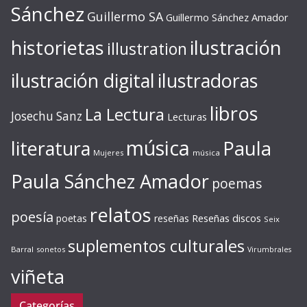
Sánchez
Guillermo SA
Guillermo Sánchez Amador
ilustración
historietas
illustration
ilustración digital
ilustradoras
libros
La Lectura
Josechu Sanz
Lecturas
música
literatura
Paula
Mujeres
música
Paula Sánchez Amador
poemas
relatos
poesía
Reseñas discos
poetas
reseñas
Seix
suplementos culturales
Barral
sonetos
Virumbrales
viñeta
Categorías