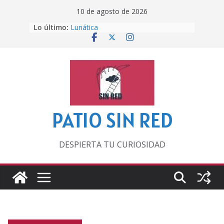
Saltar
10 de agosto de 2026
al
Lo último:
Lunática
contenido
Pero, hasta entonces…
Por los viejos tiempos
‘La broma infinita’ de recomendar
lecturas veraniegas
Otra del Mundial
PATIO SIN RED
DESPIERTA TU CURIOSIDAD