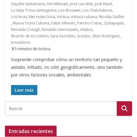
Haydée Santamaría
,
Inti-Hillimani
,
José Larralde
,
José Martí
,
La Vieja Trova Santiaguera
,
Leo Brouwer
,
Los Chalchaleros
,
Los Incas
,
Mercedes Sosa
,
música
,
música cubana
,
Nicolás Guillén
,
Nueva Trova Cubana
,
Pablo Milanés
,
Pancho Cobas
,
Quilapayún
,
Reinaldo Creagh
,
Reinaldo Hierrezuelo
,
relatos
,
Ricardo de los Santos
,
Sara González
,
Scorpio
,
Silvio Rodríguez
,
trovadores
5 minutos de lectura
Sorprende comprobar cómo un territorio tan pequeño y
aislado, influido, no sólo geográficamente, sino también
por otros factores sociales, ambientales
Leer más
Entradas recientes