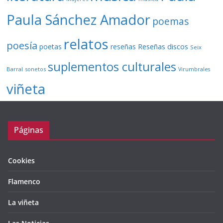
Paula Sánchez Amador
poemas
relatos
poesía
Reseñas discos
poetas
reseñas
Seix
suplementos culturales
Barral
sonetos
Virumbrales
viñeta
Páginas
Cookies
Flamenco
La viñeta