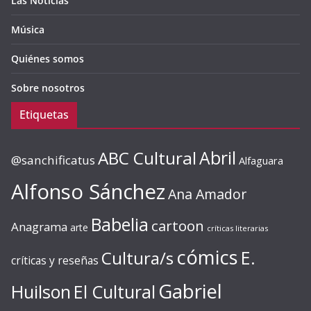
Las Noticias
Música
Quiénes somos
Sobre nosotros
Etiquetas
ABC Cultural
Abril
@sanchificatus
Alfaguara
Alfonso Sánchez
Ana Amador
Babelia
cartoon
Anagrama
arte
críticas literarias
cómics
E.
Cultura/s
críticas y reseñas
Gabriel
Huilson
El Cultural