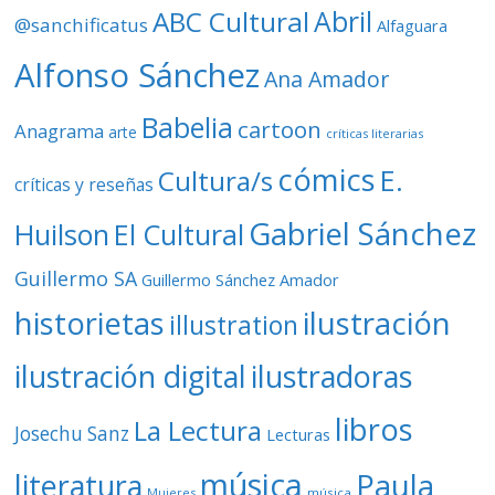
d
ABC Cultural
Abril
@sanchificatus
Alfaguara
e
o
Alfonso Sánchez
Ana Amador
Babelia
cartoon
Anagrama
arte
críticas literarias
cómics
E.
Cultura/s
críticas y reseñas
Gabriel Sánchez
Huilson
El Cultural
Guillermo SA
Guillermo Sánchez Amador
ilustración
historietas
illustration
ilustración digital
ilustradoras
libros
La Lectura
Josechu Sanz
Lecturas
música
literatura
Paula
Mujeres
música