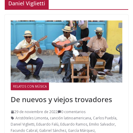
Daniel Viglietti
RELATOS CON MÚSICA
De nuevos y viejos trovadores
29 de noviembre de 2022
0 comentarios
Aristóteles Limonta
,
canción latinoamericana
,
Carlos Puebla
,
Daniel Viglietti
,
Eduardo Falú
,
Eduardo Ramos
,
Emilio Salvador
,
Facundo Cabral
,
Gabriel Sánchez
,
García Márquez
,