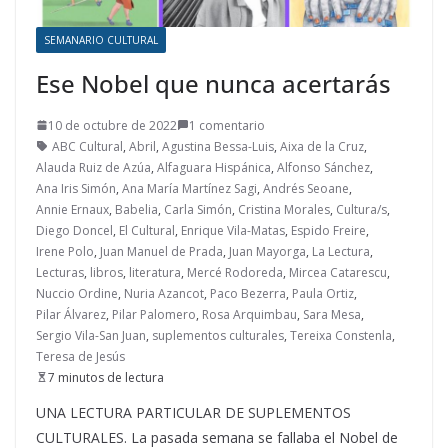
SEMANARIO CULTURAL
Ese Nobel que nunca acertarás
10 de octubre de 2022
1 comentario
ABC Cultural
,
Abril
,
Agustina Bessa-Luis
,
Aixa de la Cruz
,
Alauda Ruiz de Azúa
,
Alfaguara Hispánica
,
Alfonso Sánchez
,
Ana Iris Simón
,
Ana María Martínez Sagi
,
Andrés Seoane
,
Annie Ernaux
,
Babelia
,
Carla Simón
,
Cristina Morales
,
Cultura/s
,
Diego Doncel
,
El Cultural
,
Enrique Vila-Matas
,
Espido Freire
,
Irene Polo
,
Juan Manuel de Prada
,
Juan Mayorga
,
La Lectura
,
Lecturas
,
libros
,
literatura
,
Mercé Rodoreda
,
Mircea Catarescu
,
Nuccio Ordine
,
Nuria Azancot
,
Paco Bezerra
,
Paula Ortiz
,
Pilar Álvarez
,
Pilar Palomero
,
Rosa Arquimbau
,
Sara Mesa
,
Sergio Vila-San Juan
,
suplementos culturales
,
Tereixa Constenla
,
Teresa de Jesús
7 minutos de lectura
UNA LECTURA PARTICULAR DE SUPLEMENTOS
CULTURALES. La pasada semana se fallaba el Nobel de