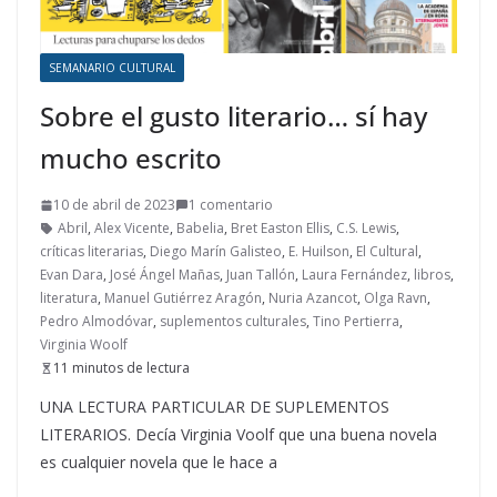
SEMANARIO CULTURAL
Sobre el gusto literario… sí hay
mucho escrito
10 de abril de 2023
1 comentario
Abril
,
Alex Vicente
,
Babelia
,
Bret Easton Ellis
,
C.S. Lewis
,
críticas literarias
,
Diego Marín Galisteo
,
E. Huilson
,
El Cultural
,
Evan Dara
,
José Ángel Mañas
,
Juan Tallón
,
Laura Fernández
,
libros
,
literatura
,
Manuel Gutiérrez Aragón
,
Nuria Azancot
,
Olga Ravn
,
Pedro Almodóvar
,
suplementos culturales
,
Tino Pertierra
,
Virginia Woolf
11 minutos de lectura
UNA LECTURA PARTICULAR DE SUPLEMENTOS
LITERARIOS. Decía Virginia Voolf que una buena novela
es cualquier novela que le hace a