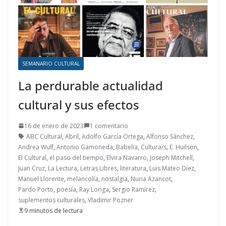
SEMANARIO CULTURAL
La perdurable actualidad
cultural y sus efectos
16 de enero de 2023
1 comentario
ABC Cultural
,
Abril
,
Adolfo García Ortega
,
Alfonso Sánchez
,
Andrea Wulf
,
Antonio Gamoneda
,
Babelia
,
Cultura/s
,
E. Huilson
,
El Cultural
,
el paso del tiempo
,
Elvira Navarro
,
Joseph Mitchell
,
Juan Cruz
,
La Lectura
,
Letras Libres
,
literatura
,
Luis Mateo Díez
,
Manuel Llorente
,
melancolía
,
nostalgia
,
Nuria Azancot
,
Pardo Porto
,
poesía
,
Ray Loriga
,
Sergio Ramírez
,
suplementos culturales
,
Vladimir Pozner
9 minutos de lectura