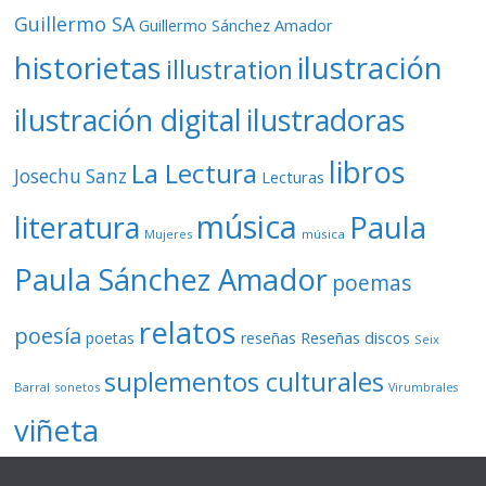
Guillermo SA
Guillermo Sánchez Amador
ilustración
historietas
illustration
ilustración digital
ilustradoras
libros
La Lectura
Josechu Sanz
Lecturas
música
literatura
Paula
Mujeres
música
Paula Sánchez Amador
poemas
relatos
poesía
Reseñas discos
poetas
reseñas
Seix
suplementos culturales
Barral
sonetos
Virumbrales
viñeta