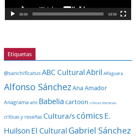
c
t
00:00
03:59
o
r
d
e
v
Etiquetas
í
d
ABC Cultural
Abril
@sanchificatus
Alfaguara
e
o
Alfonso Sánchez
Ana Amador
Babelia
cartoon
Anagrama
arte
críticas literarias
cómics
E.
Cultura/s
críticas y reseñas
Gabriel Sánchez
Huilson
El Cultural