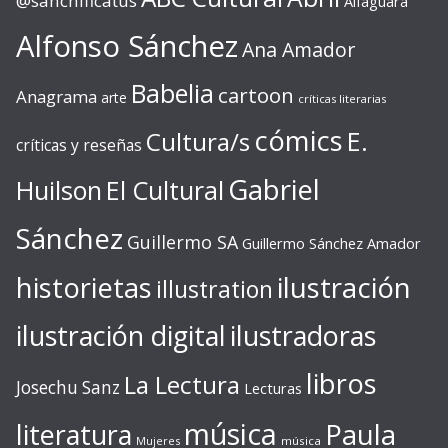
@sanchificatus
Alfaguara
Alfonso Sánchez
Ana Amador
Babelia
cartoon
Anagrama
arte
críticas literarias
cómics
E.
Cultura/s
críticas y reseñas
Gabriel
Huilson
El Cultural
Sánchez
Guillermo SA
Guillermo Sánchez Amador
ilustración
historietas
illustration
ilustración digital
ilustradoras
libros
La Lectura
Josechu Sanz
Lecturas
música
literatura
Paula
Mujeres
música