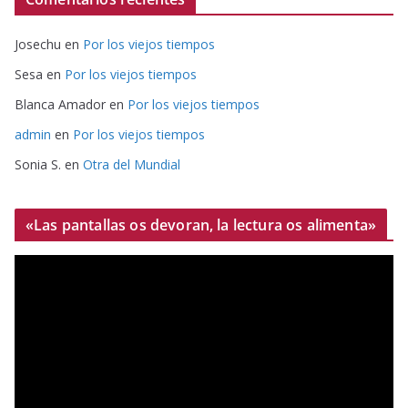
Josechu
en
Por los viejos tiempos
Sesa
en
Por los viejos tiempos
Blanca Amador
en
Por los viejos tiempos
admin
en
Por los viejos tiempos
Sonia S.
en
Otra del Mundial
«Las pantallas os devoran, la lectura os alimenta»
R
e
p
r
o
d
u