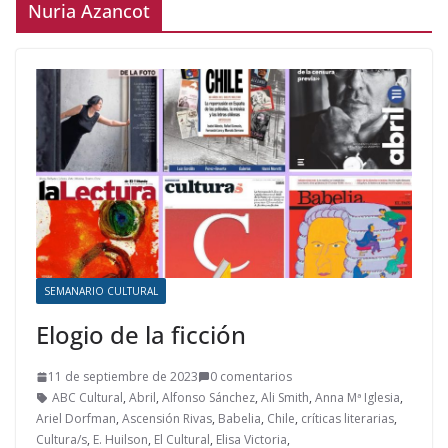
Nuria Azancot
SEMANARIO CULTURAL
Elogio de la ficción
11 de septiembre de 2023
0 comentarios
ABC Cultural
,
Abril
,
Alfonso Sánchez
,
Ali Smith
,
Anna Mª Iglesia
,
Ariel Dorfman
,
Ascensión Rivas
,
Babelia
,
Chile
,
críticas literarias
,
Cultura/s
,
E. Huilson
,
El Cultural
,
Elisa Victoria
,