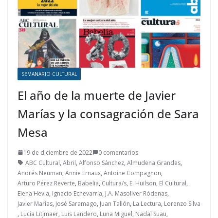
SEMANARIO CULTURAL
El año de la muerte de Javier
Marías y la consagración de Sara
Mesa
19 de diciembre de 2022
0 comentarios
ABC Cultural
,
Abril
,
Alfonso Sánchez
,
Almudena Grandes
,
Andrés Neuman
,
Annie Ernaux
,
Antoine Compagnon
,
Arturo Pérez Reverte
,
Babelia
,
Cultura/s
,
E. Huilson
,
El Cultural
,
Elena Hevia
,
Ignacio Echevarría
,
J.A. Masoliver Ródenas
,
Javier Marías
,
José Saramago
,
Juan Tallón
,
La Lectura
,
Lorenzo Silva
,
Lucía Litjmaer
,
Luis Landero
,
Luna Miguel
,
Nadal Suau
,