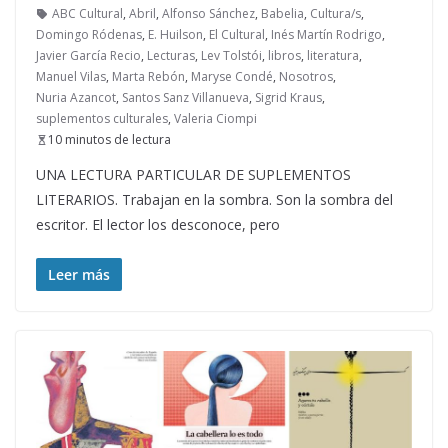
ABC Cultural
,
Abril
,
Alfonso Sánchez
,
Babelia
,
Cultura/s
,
Domingo Ródenas
,
E. Huilson
,
El Cultural
,
Inés Martín Rodrigo
,
Javier García Recio
,
Lecturas
,
Lev Tolstói
,
libros
,
literatura
,
Manuel Vilas
,
Marta Rebón
,
Maryse Condé
,
Nosotros
,
Nuria Azancot
,
Santos Sanz Villanueva
,
Sigrid Kraus
,
suplementos culturales
,
Valeria Ciompi
10 minutos de lectura
UNA LECTURA PARTICULAR DE SUPLEMENTOS
LITERARIOS. Trabajan en la sombra. Son la sombra del
escritor. El lector los desconoce, pero
Leer más