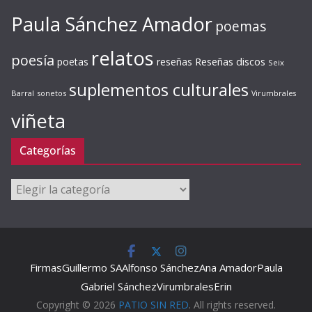
Paula Sánchez Amador
poemas
relatos
poesía
Reseñas discos
poetas
reseñas
Seix
suplementos culturales
Barral
sonetos
Virumbrales
viñeta
Categorías
Categorías
Firmas
Guillermo SA
Alfonso Sánchez
Ana Amador
Paula
Gabriel Sánchez
Virumbrales
Erin
Copyright © 2026
PATIO SIN RED
. All rights reserved.