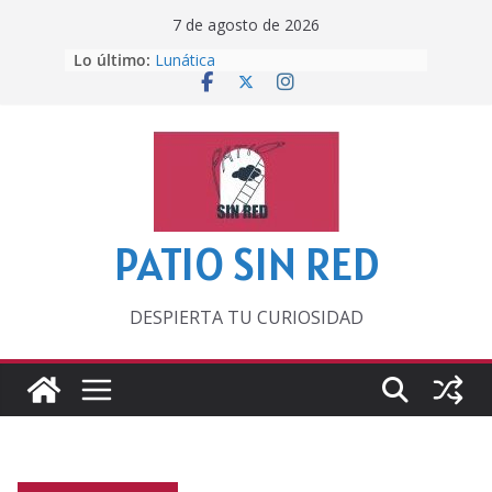
Saltar
7 de agosto de 2026
al
Lo último:
Lunática
contenido
Pero, hasta entonces…
Por los viejos tiempos
‘La broma infinita’ de recomendar
lecturas veraniegas
Otra del Mundial
PATIO SIN RED
DESPIERTA TU CURIOSIDAD