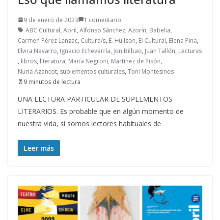
9 de enero de 2023
1 comentario
ABC Cultural
,
Abril
,
Alfonso Sánchez
,
Azorín
,
Babelia
,
Carmen Pérez Lanzac
,
Cultura/s
,
E. Huilson
,
El Cultural
,
Elena Pina
,
Elvira Navarro
,
Ignacio Echevarría
,
Jon Bilbao
,
Juan Tallón
,
Lecturas
,
libros
,
literatura
,
María Negroni
,
Martínez de Pisón
,
Nuria Azancot
,
suplementos culturales
,
Toni Montesinos
9 minutos de lectura
UNA LECTURA PARTICULAR DE SUPLEMENTOS
LITERARIOS. Es probable que en algún momento de
nuestra vida, si somos lectores habituales de
Leer más