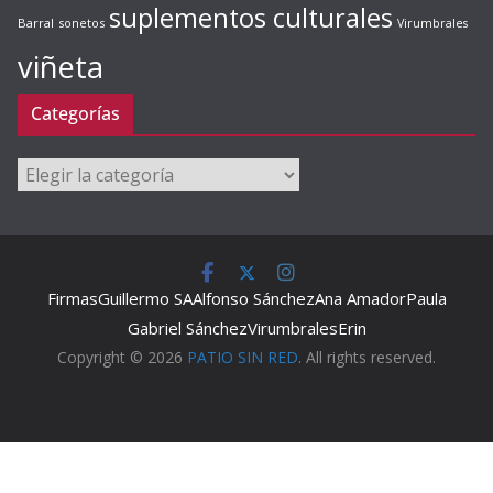
suplementos culturales
Barral
sonetos
Virumbrales
viñeta
Categorías
Categorías
Firmas
Guillermo SA
Alfonso Sánchez
Ana Amador
Paula
Gabriel Sánchez
Virumbrales
Erin
Copyright © 2026
PATIO SIN RED
. All rights reserved.