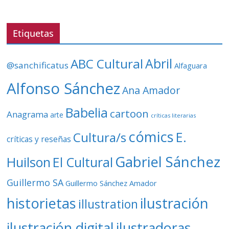
d
e
v
Etiquetas
í
d
ABC Cultural
Abril
@sanchificatus
Alfaguara
e
o
Alfonso Sánchez
Ana Amador
Babelia
cartoon
Anagrama
arte
críticas literarias
cómics
E.
Cultura/s
críticas y reseñas
Gabriel Sánchez
Huilson
El Cultural
Guillermo SA
Guillermo Sánchez Amador
ilustración
historietas
illustration
ilustración digital
ilustradoras