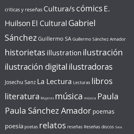
cómics
E.
Cultura/s
críticas y reseñas
Gabriel
Huilson
El Cultural
Sánchez
Guillermo SA
Guillermo Sánchez Amador
ilustración
historietas
illustration
ilustración digital
ilustradoras
libros
La Lectura
Josechu Sanz
Lecturas
música
literatura
Paula
Mujeres
música
Paula Sánchez Amador
poemas
relatos
poesía
Reseñas discos
poetas
reseñas
Seix