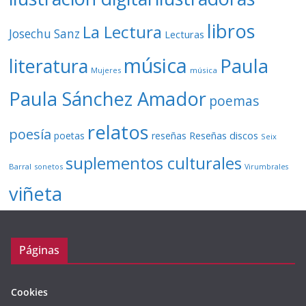
libros
La Lectura
Josechu Sanz
Lecturas
música
literatura
Paula
Mujeres
música
Paula Sánchez Amador
poemas
relatos
poesía
Reseñas discos
poetas
reseñas
Seix
suplementos culturales
Barral
sonetos
Virumbrales
viñeta
Páginas
Cookies