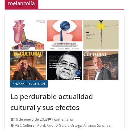
melancolía
SEMANARIO CULTURAL
La perdurable actualidad
cultural y sus efectos
16 de enero de 2023
1 comentario
ABC Cultural
,
Abril
,
Adolfo García Ortega
,
Alfonso Sánchez
,