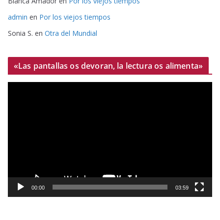
Blanca Amador
en
Por los viejos tiempos
admin
en
Por los viejos tiempos
Sonia S.
en
Otra del Mundial
«Las pantallas os devoran, la lectura os alimenta»
R
e
p
r
o
d
u
c
t
00:00
03:59
o
r