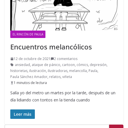
EL RINCÓN DE PAULA
Encuentros melancólicos
12 de octubre de 2021
2 comentarios
ansiedad
,
ataque de pánico
,
cartoon
,
cómics
,
depresión
,
historietas
,
ilustración
,
ilustradoras
,
melancolía
,
Paula
,
Paula Sánchez Amador
,
relatos
,
viñeta
1 minutos de lectura
Salía yo del metro un martes por la tarde, después de un
día lidiando con tontos en la tienda cuando
Leer más