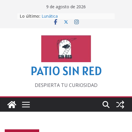
Saltar
9 de agosto de 2026
al
Lo último:
Lunática
contenido
Pero, hasta entonces…
Por los viejos tiempos
‘La broma infinita’ de recomendar
lecturas veraniegas
Otra del Mundial
PATIO SIN RED
DESPIERTA TU CURIOSIDAD