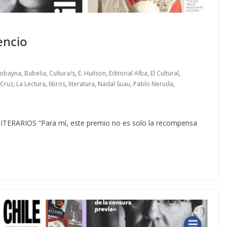
encio
Robayna
,
Babelia
,
Cultura/s
,
E. Huilson
,
Editorial Alba
,
El Cultural
,
 Cruz
,
La Lectura
,
libros
,
literatura
,
Nadal Suau
,
Pablo Neruda
,
ARIOS “Para mí, este premio no es solo la recompensa