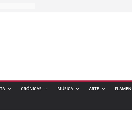
es…
pos
 de recomendar
ETA
CRÓNICAS
MÚSICA
ARTE
FLAMEN