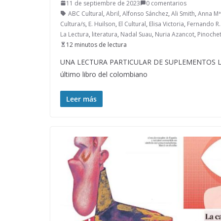
11 de septiembre de 2023
0 comentarios
ABC Cultural
,
Abril
,
Alfonso Sánchez
,
Ali Smith
,
Anna Mª 
Cultura/s
,
E. Huilson
,
El Cultural
,
Elisa Victoria
,
Fernando R.
La Lectura
,
literatura
,
Nadal Suau
,
Nuria Azancot
,
Pinoche
12 minutos de lectura
UNA LECTURA PARTICULAR DE SUPLEMENTOS LITER
último libro del colombiano
Leer más