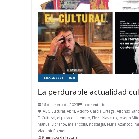
SEMANARIO CULTURAL
La perdurable actualidad cul
16 de enero de 2023
1 comentario
ABC Cultural
,
Abril
,
Adolfo García Ortega
,
Alfonso Sán
El Cultural
,
el paso del tiempo
,
Elvira Navarro
,
Joseph Mitc
Manuel Llorente
,
melancolía
,
nostalgia
,
Nuria Azancot
,
Pa
Vladimir Pozner
9 minutos de lectura