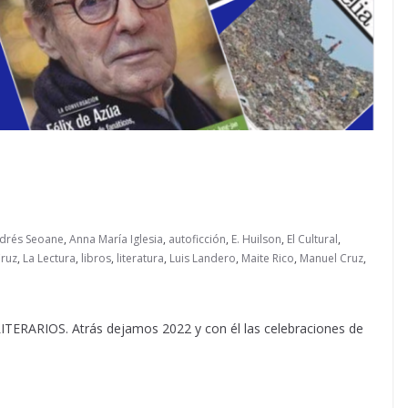
drés Seoane
,
Anna María Iglesia
,
autoficción
,
E. Huilson
,
El Cultural
,
Cruz
,
La Lectura
,
libros
,
literatura
,
Luis Landero
,
Maite Rico
,
Manuel Cruz
,
RIOS. Atrás dejamos 2022 y con él las celebraciones de