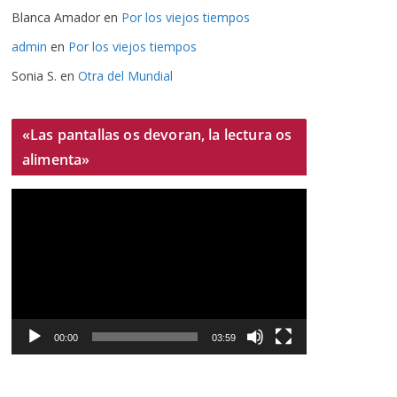
Blanca Amador
en
Por los viejos tiempos
admin
en
Por los viejos tiempos
Sonia S.
en
Otra del Mundial
«Las pantallas os devoran, la lectura os
alimenta»
R
e
p
r
o
d
u
00:00
03:59
c
t