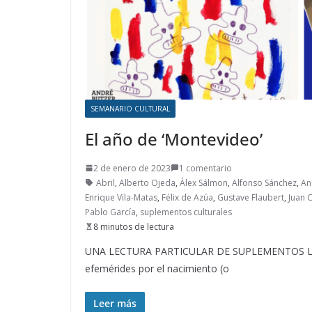
SEMANARIO CULTURAL
El año de ‘Montevideo’
2 de enero de 2023
1 comentario
Abril
,
Alberto Ojeda
,
Álex Sálmon
,
Alfonso Sánchez
,
An
Enrique Vila-Matas
,
Félix de Azúa
,
Gustave Flaubert
,
Juan 
Pablo García
,
suplementos culturales
8 minutos de lectura
UNA LECTURA PARTICULAR DE SUPLEMENTOS LITERA
efemérides por el nacimiento (o
Leer más