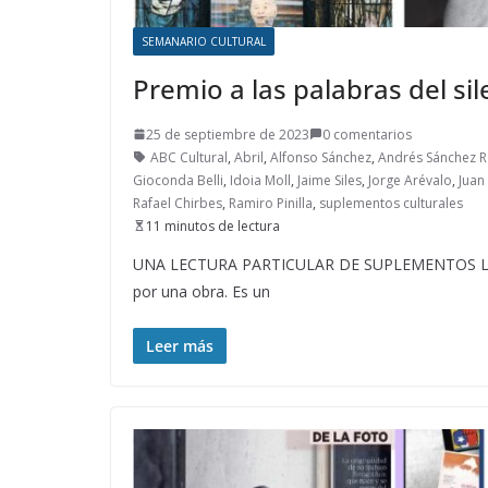
SEMANARIO CULTURAL
Premio a las palabras del sil
25 de septiembre de 2023
0 comentarios
ABC Cultural
,
Abril
,
Alfonso Sánchez
,
Andrés Sánchez 
Gioconda Belli
,
Idoia Moll
,
Jaime Siles
,
Jorge Arévalo
,
Juan
Rafael Chirbes
,
Ramiro Pinilla
,
suplementos culturales
11 minutos de lectura
UNA LECTURA PARTICULAR DE SUPLEMENTOS LITER
por una obra. Es un
Leer más