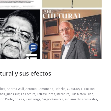
tural y sus efectos
chez
,
Andrea Wulf
,
Antonio Gamoneda
,
Babelia
,
Cultura/s
,
E. Huilson
,
hell
,
Juan Cruz
,
La Lectura
,
Letras Libres
,
literatura
,
Luis Mateo Díez
,
rdo Porto
,
poesía
,
Ray Loriga
,
Sergio Ramírez
,
suplementos culturales
,