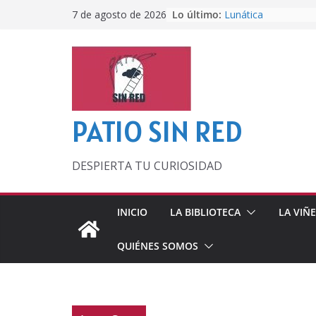
Saltar
Lo último:
Lunática
7 de agosto de 2026
al
Pero, hasta entonc
Por los viejos tiem
contenido
‘La broma infinita’
lecturas veraniegas
Otra del Mundial
PATIO SIN RED
DESPIERTA TU CURIOSIDAD
INICIO
LA BIBLIOTECA
LA VIÑ
QUIÉNES SOMOS