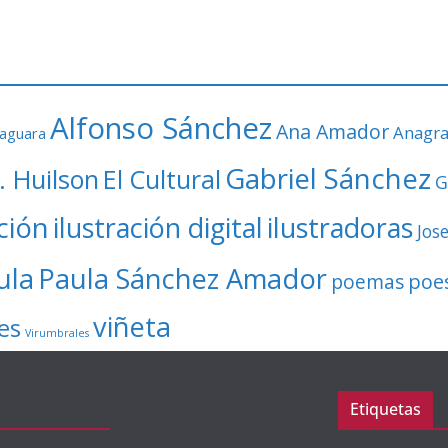
Alfonso Sánchez
Ana Amador
Anagr
faguara
Gabriel Sánchez
. Huilson
El Cultural
G
ación
ilustración digital
ilustradoras
Jos
ula
Paula Sánchez Amador
poe
poemas
viñeta
es
Virumbrales
Etiquetas