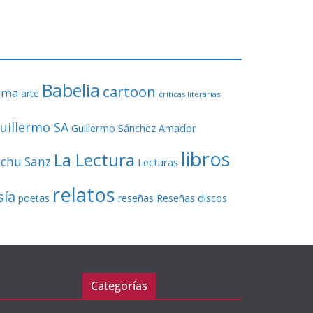
o
r
d
e
v
Babelia
í
cartoon
ama
arte
críticas literarias
d
e
uillermo SA
Guillermo Sánchez Amador
o
libros
La Lectura
echu Sanz
Lecturas
relatos
sía
Reseñas discos
poetas
reseñas
Categorías