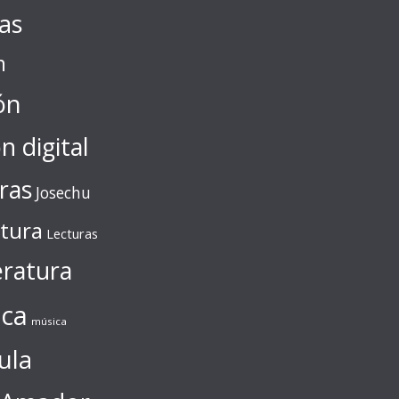
tas
n
ón
ón digital
ras
Josechu
ctura
Lecturas
eratura
ca
música
ula