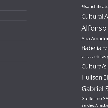
@sanchificat
Cultural
A
Alfonso
Ana Amado
Babelia
ca
críticas
literarias
Cultura/s
Huilson
E
Gabriel 
Guillermo S
Sánchez Amado