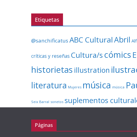
Etiquetas
ABC Cultural
Abril
@sanchificatus
Al
cómics
E
Cultura/s
críticas y reseñas
ilustr
historietas
illustration
música
literatura
Pa
Mujeres
música
suplementos cultural
Seix Barral
sonetos
Páginas