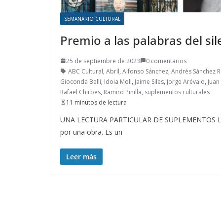
SEMANARIO CULTURAL
Premio a las palabras del sil
25 de septiembre de 2023
0 comentarios
ABC Cultural
,
Abril
,
Alfonso Sánchez
,
Andrés Sánchez 
Gioconda Belli
,
Idoia Moll
,
Jaime Siles
,
Jorge Arévalo
,
Juan
Rafael Chirbes
,
Ramiro Pinilla
,
suplementos culturales
11 minutos de lectura
UNA LECTURA PARTICULAR DE SUPLEMENTOS LITER
por una obra. Es un
Leer más