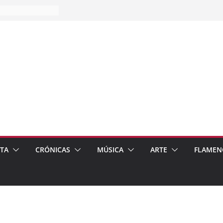
es…
pos
 de recomendar
ETA
CRÓNICAS
MÚSICA
ARTE
FLAMEN