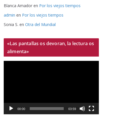
Blanca Amador
en
Por los viejos tiempos
admin
en
Por los viejos tiempos
Sonia S.
en
Otra del Mundial
«Las pantallas os devoran, la lectura os
alimenta»
R
e
p
r
o
d
u
00:00
03:59
c
t