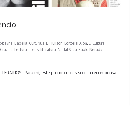
encio
Robayna
,
Babelia
,
Cultura/s
,
E. Huilson
,
Editorial Alba
,
El Cultural
,
 Cruz
,
La Lectura
,
libros
,
literatura
,
Nadal Suau
,
Pablo Neruda
,
ARIOS “Para mí, este premio no es solo la recompensa