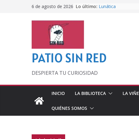
Saltar
Lo último:
Lunática
6 de agosto de 2026
al
Pero, hasta entonc
Por los viejos tiem
contenido
‘La broma infinita’
lecturas veraniegas
Otra del Mundial
PATIO SIN RED
DESPIERTA TU CURIOSIDAD
INICIO
LA BIBLIOTECA
LA VIÑ
QUIÉNES SOMOS