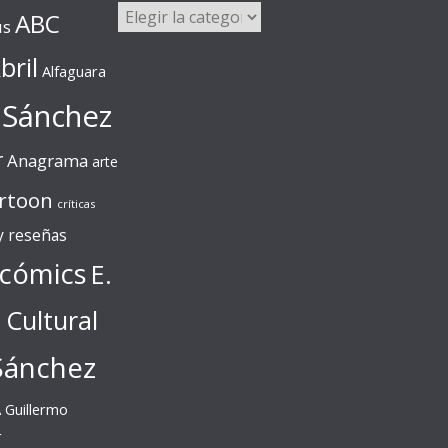
Categorías
ABC
us
bril
Alfaguara
 Sánchez
r
Anagrama
arte
rtoon
críticas
 y reseñas
cómics
E.
l Cultural
Sánchez
A
Guillermo
r