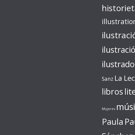
historie
illustratio
ilustraci
ilustraci
ilustrado
La Le
Sanz
libros
lit
músi
Mujeres
Paula
Pa