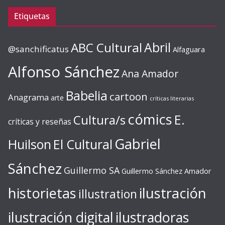
Etiquetas
ABC Cultural
Abril
@sanchificatus
Alfaguara
Alfonso Sánchez
Ana Amador
Babelia
cartoon
Anagrama
arte
críticas literarias
cómics
E.
Cultura/s
críticas y reseñas
Gabriel
Huilson
El Cultural
Sánchez
Guillermo SA
Guillermo Sánchez Amador
ilustración
historietas
illustration
ilustración digital
ilustradoras