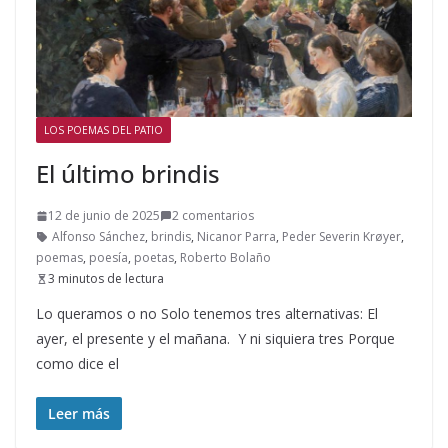
LOS POEMAS DEL PATIO
El último brindis
12 de junio de 2025
2 comentarios
Alfonso Sánchez
,
brindis
,
Nicanor Parra
,
Peder Severin Krøyer
,
poemas
,
poesía
,
poetas
,
Roberto Bolaño
3 minutos de lectura
Lo queramos o no Solo tenemos tres alternativas: El
ayer, el presente y el mañana. Y ni siquiera tres Porque
como dice el
Leer más