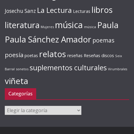
libros
La Lectura
Josechu Sanz
Lecturas
música
literatura
Paula
Mujeres
música
Paula Sánchez Amador
poemas
relatos
poesía
Reseñas discos
poetas
reseñas
Seix
suplementos culturales
Barral
sonetos
Virumbrales
viñeta
Categorías
Categorías