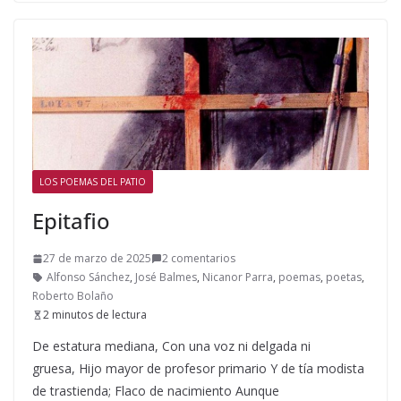
LOS POEMAS DEL PATIO
Epitafio
27 de marzo de 2025
2 comentarios
Alfonso Sánchez
,
José Balmes
,
Nicanor Parra
,
poemas
,
poetas
,
Roberto Bolaño
2 minutos de lectura
De estatura mediana, Con una voz ni delgada ni
gruesa, Hijo mayor de profesor primario Y de tía modista
de trastienda; Flaco de nacimiento Aunque