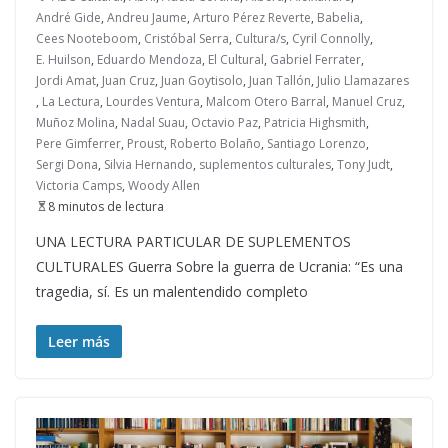
André Gide
,
Andreu Jaume
,
Arturo Pérez Reverte
,
Babelia
,
Cees Nooteboom
,
Cristóbal Serra
,
Cultura/s
,
Cyril Connolly
,
E. Huilson
,
Eduardo Mendoza
,
El Cultural
,
Gabriel Ferrater
,
Jordi Amat
,
Juan Cruz
,
Juan Goytisolo
,
Juan Tallón
,
Julio Llamazares
,
La Lectura
,
Lourdes Ventura
,
Malcom Otero Barral
,
Manuel Cruz
,
Muñoz Molina
,
Nadal Suau
,
Octavio Paz
,
Patricia Highsmith
,
Pere Gimferrer
,
Proust
,
Roberto Bolaño
,
Santiago Lorenzo
,
Sergi Dona
,
Silvia Hernando
,
suplementos culturales
,
Tony Judt
,
Victoria Camps
,
Woody Allen
8 minutos de lectura
UNA LECTURA PARTICULAR DE SUPLEMENTOS
CULTURALES Guerra Sobre la guerra de Ucrania: “Es una
tragedia, sí. Es un malentendido completo
Leer más