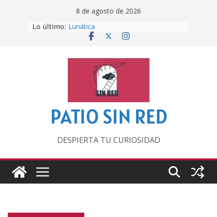
Saltar
8 de agosto de 2026
al
Lo último:
Lunática
contenido
Pero, hasta entonces…
Por los viejos tiempos
‘La broma infinita’ de recomendar
lecturas veraniegas
Otra del Mundial
PATIO SIN RED
DESPIERTA TU CURIOSIDAD