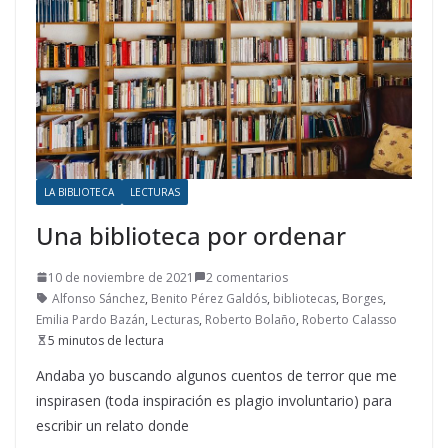
LA BIBLIOTECA
LECTURAS
Una biblioteca por ordenar
10 de noviembre de 2021
2 comentarios
Alfonso Sánchez
,
Benito Pérez Galdós
,
bibliotecas
,
Borges
,
Emilia Pardo Bazán
,
Lecturas
,
Roberto Bolaño
,
Roberto Calasso
5 minutos de lectura
Andaba yo buscando algunos cuentos de terror que me
inspirasen (toda inspiración es plagio involuntario) para
escribir un relato donde