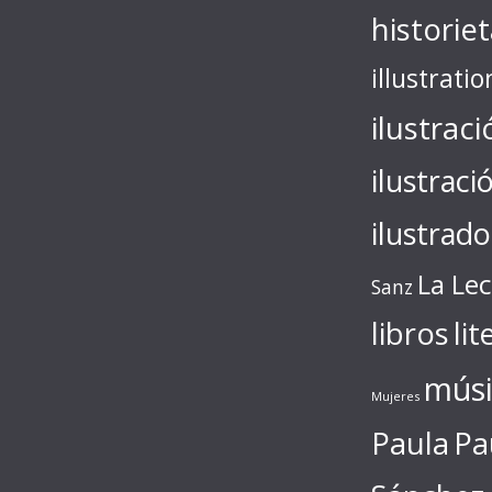
historie
illustratio
ilustraci
ilustraci
ilustrado
La Le
Sanz
libros
lit
músi
Mujeres
Paula
Pa