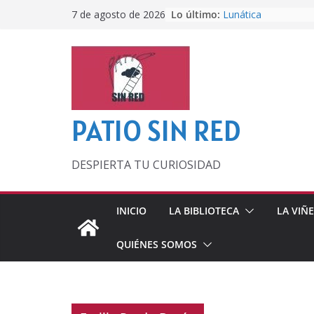
Saltar
Lo último:
Lunática
7 de agosto de 2026
al
Pero, hasta entonc
Por los viejos tiem
contenido
‘La broma infinita’
lecturas veraniegas
Otra del Mundial
PATIO SIN RED
DESPIERTA TU CURIOSIDAD
INICIO
LA BIBLIOTECA
LA VIÑ
QUIÉNES SOMOS