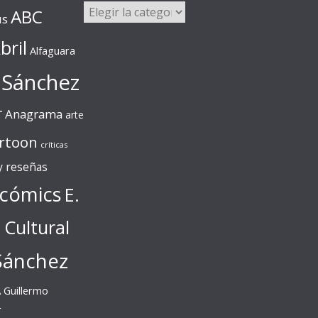
Categorías
ABC
us
bril
Alfaguara
 Sánchez
r
Anagrama
arte
rtoon
críticas
 y reseñas
cómics
E.
l Cultural
Sánchez
A
Guillermo
r