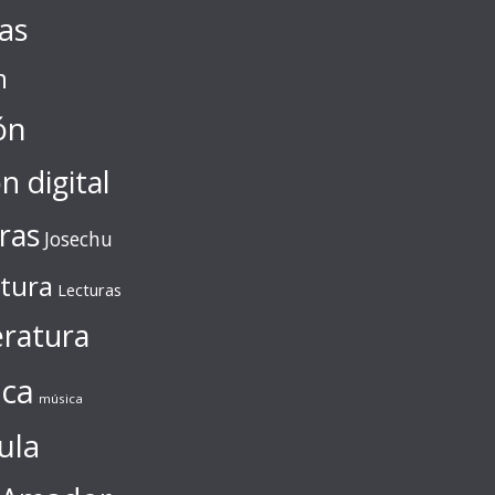
tas
n
ón
ón digital
ras
Josechu
ctura
Lecturas
eratura
ca
música
ula