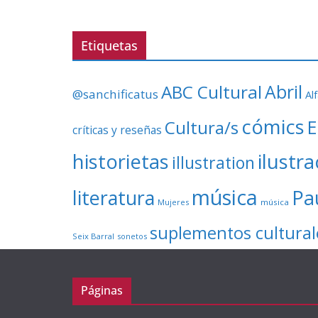
Etiquetas
ABC Cultural
Abril
@sanchificatus
Al
cómics
E
Cultura/s
críticas y reseñas
ilustr
historietas
illustration
música
literatura
Pa
Mujeres
música
suplementos cultural
Seix Barral
sonetos
Páginas