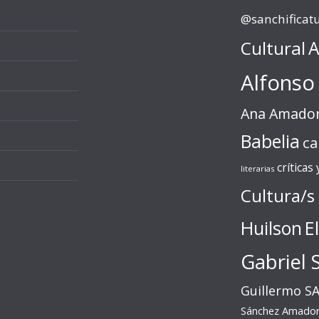
@sanchificat
Cultural
A
Alfonso
Ana Amado
Babelia
ca
críticas
literarias
Cultura/s
Huilson
E
Gabriel 
Guillermo S
Sánchez Amado