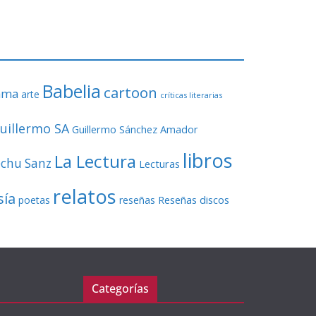
o
r
d
e
v
Babelia
í
cartoon
ama
arte
críticas literarias
d
e
uillermo SA
Guillermo Sánchez Amador
o
libros
La Lectura
echu Sanz
Lecturas
relatos
sía
Reseñas discos
poetas
reseñas
Categorías