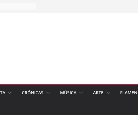
es…
pos
 de recomendar
ETA
CRÓNICAS
MÚSICA
ARTE
FLAMEN