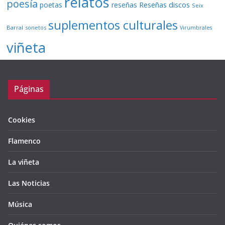
relatos
poesía
Reseñas discos
poetas
reseñas
Seix
suplementos culturales
Barral
sonetos
Virumbrales
viñeta
Páginas
Cookies
Flamenco
La viñeta
Las Noticias
Música