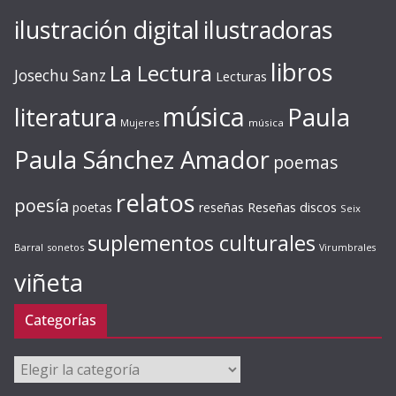
ilustración digital
ilustradoras
libros
La Lectura
Josechu Sanz
Lecturas
música
literatura
Paula
Mujeres
música
Paula Sánchez Amador
poemas
relatos
poesía
Reseñas discos
poetas
reseñas
Seix
suplementos culturales
Barral
sonetos
Virumbrales
viñeta
Categorías
Categorías