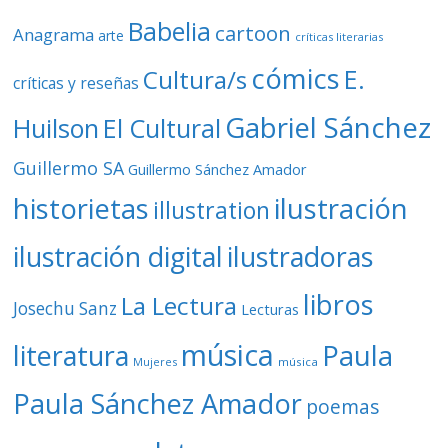
Babelia
cartoon
Anagrama
arte
críticas literarias
cómics
E.
Cultura/s
críticas y reseñas
Gabriel Sánchez
Huilson
El Cultural
Guillermo SA
Guillermo Sánchez Amador
ilustración
historietas
illustration
ilustración digital
ilustradoras
libros
La Lectura
Josechu Sanz
Lecturas
música
literatura
Paula
Mujeres
música
Paula Sánchez Amador
poemas