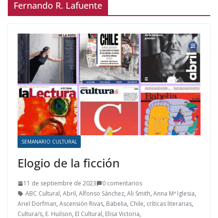
Fernando R. Lafuente
SEMANARIO CULTURAL
Elogio de la ficción
11 de septiembre de 2023
0 comentarios
ABC Cultural
,
Abril
,
Alfonso Sánchez
,
Ali Smith
,
Anna Mª Iglesia
,
Ariel Dorfman
,
Ascensión Rivas
,
Babelia
,
Chile
,
críticas literarias
,
Cultura/s
,
E. Huilson
,
El Cultural
,
Elisa Victoria
,