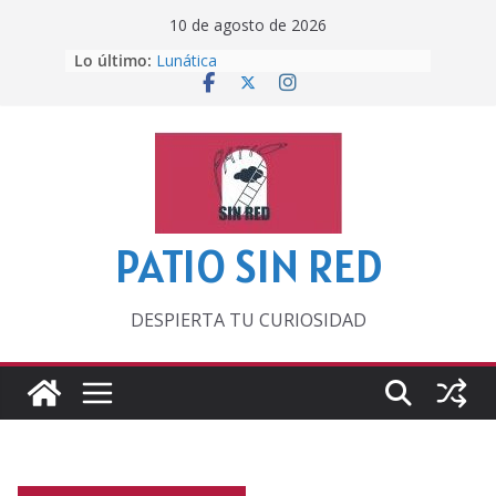
Saltar
10 de agosto de 2026
al
Lo último:
Lunática
contenido
Pero, hasta entonces…
Por los viejos tiempos
‘La broma infinita’ de recomendar
lecturas veraniegas
Otra del Mundial
PATIO SIN RED
DESPIERTA TU CURIOSIDAD