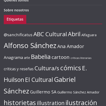
Quiénes somos
Sobre nosotros
Etiquetas
ABC Cultural
Abril
@sanchificatus
Alfaguara
Alfonso Sánchez
Ana Amador
Babelia
cartoon
Anagrama
arte
críticas literarias
cómics
E.
Cultura/s
críticas y reseñas
Gabriel
Huilson
El Cultural
Sánchez
Guillermo SA
Guillermo Sánchez Amador
ilustración
historietas
illustration