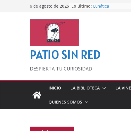
Saltar
Lo último:
Lunática
6 de agosto de 2026
al
Pero, hasta entonc
Por los viejos tiem
contenido
‘La broma infinita’
lecturas veraniegas
Otra del Mundial
PATIO SIN RED
DESPIERTA TU CURIOSIDAD
INICIO
LA BIBLIOTECA
LA VIÑ
QUIÉNES SOMOS