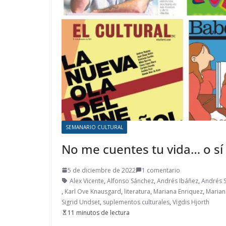
SEMANARIO CULTURAL
No me cuentes tu vida… o sí
5 de diciembre de 2022
1 comentario
Alex Vicente
,
Alfonso Sánchez
,
Andrés Ibáñez
,
Andrés 
,
Karl Ove Knausgard
,
literatura
,
Mariana Enriquez
,
Marian
Sigrid Undset
,
suplementos culturales
,
Vigdis Hjorth
11 minutos de lectura