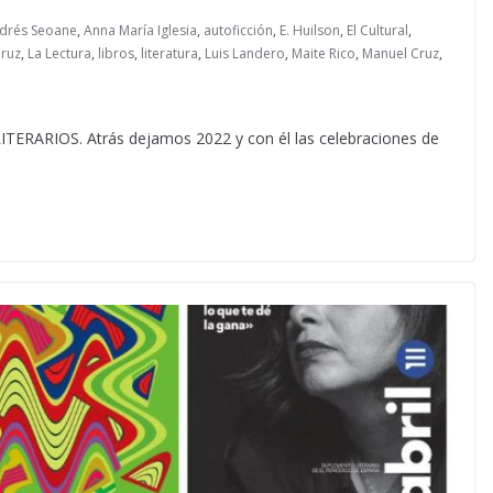
drés Seoane
,
Anna María Iglesia
,
autoficción
,
E. Huilson
,
El Cultural
,
Cruz
,
La Lectura
,
libros
,
literatura
,
Luis Landero
,
Maite Rico
,
Manuel Cruz
,
RIOS. Atrás dejamos 2022 y con él las celebraciones de