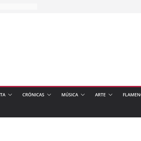
es…
pos
 de recomendar
ETA
CRÓNICAS
MÚSICA
ARTE
FLAMEN