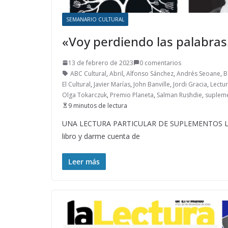
SEMANARIO CULTURAL
«Voy perdiendo las palabra
13 de febrero de 2023
0 comentarios
ABC Cultural
,
Abril
,
Alfonso Sánchez
,
Andrés Seoane
,
B
El Cultural
,
Javier Marías
,
John Banville
,
Jordi Gracia
,
Lectu
Olga Tokarczuk
,
Premio Planeta
,
Salman Rushdie
,
supleme
9 minutos de lectura
UNA LECTURA PARTICULAR DE SUPLEMENTOS LITER
libro y darme cuenta de
Leer más