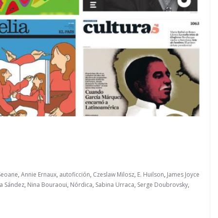
Seoane
,
Annie Ernaux
,
autoficción
,
Czeslaw Milosz
,
E. Huilson
,
James Joyce
a Sández
,
Nina Bouraoui
,
Nórdica
,
Sabina Urraca
,
Serge Doubrovsky
,