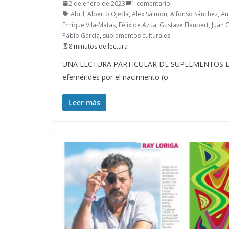
2 de enero de 2023
1 comentario
Abril
,
Alberto Ojeda
,
Álex Sálmon
,
Alfonso Sánchez
,
An
Enrique Vila-Matas
,
Félix de Azúa
,
Gustave Flaubert
,
Juan 
Pablo García
,
suplementos culturales
8 minutos de lectura
UNA LECTURA PARTICULAR DE SUPLEMENTOS LITERA
efemérides por el nacimiento (o
Leer más