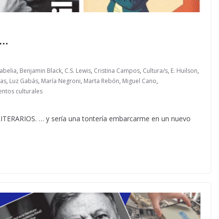
s…
abelia
,
Benjamin Black
,
C.S. Lewis
,
Cristina Campos
,
Cultura/s
,
E. Huilson
,
ras
,
Luz Gabás
,
María Negroni
,
Marta Rebón
,
Miguel Cano
,
ntos culturales
ARIOS. … y sería una tontería embarcarme en un nuevo