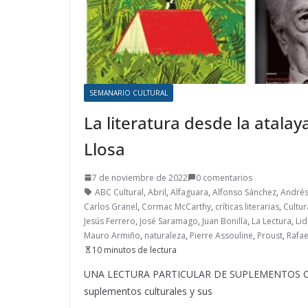
SEMANARIO CULTURAL
La literatura desde la atala
Llosa
7 de noviembre de 2022
0 comentarios
ABC Cultural
,
Abril
,
Alfaguara
,
Alfonso Sánchez
,
Andrés
Carlos Granel
,
Cormac McCarthy
,
críticas literarias
,
Cultur
Jesús Ferrero
,
José Saramago
,
Juan Bonilla
,
La Lectura
,
Lid
Mauro Armiño
,
naturaleza
,
Pierre Assouline
,
Proust
,
Rafa
10 minutos de lectura
UNA LECTURA PARTICULAR DE SUPLEMENTOS CULTU
suplementos culturales y sus