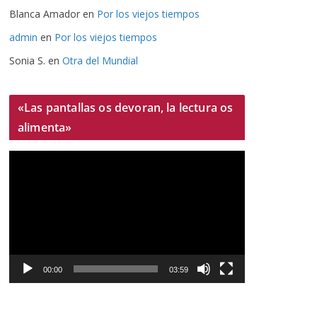
Blanca Amador
en
Por los viejos tiempos
admin
en
Por los viejos tiempos
Sonia S.
en
Otra del Mundial
«Las pantallas os devoran, la lectura os
alimenta»
R
e
p
r
o
d
u
00:00
03:59
c
t