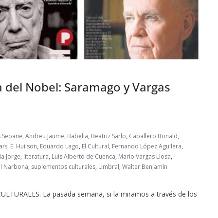
ya del Nobel: Saramago y Vargas
 Seoane
,
Andreu Jaume
,
Babelia
,
Beatriz Sarlo
,
Caballero Bonald
,
a/s
,
E. Huilson
,
Eduardo Lago
,
El Cultural
,
Fernando López Aguilera
,
ia Jorge
,
literatura
,
Luis Alberto de Cuenca
,
Mario Vargas Llosa
,
el Narbona
,
suplementos culturales
,
Umbral
,
Walter Benjamín
RALES. La pasada semana, si la miramos a través de los