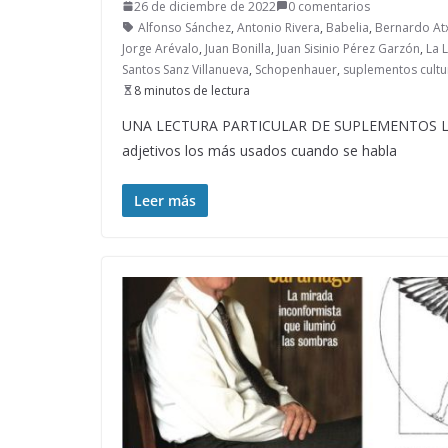
26 de diciembre de 2022
0 comentarios
Alfonso Sánchez
,
Antonio Rivera
,
Babelia
,
Bernardo At
Jorge Arévalo
,
Juan Bonilla
,
Juan Sisinio Pérez Garzón
,
La 
Santos Sanz Villanueva
,
Schopenhauer
,
suplementos cultu
8 minutos de lectura
UNA LECTURA PARTICULAR DE SUPLEMENTOS LITERA
adjetivos los más usados cuando se habla
Leer más