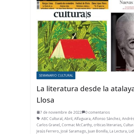
SEMANARIO CULTURAL
La literatura desde la atala
Llosa
7 de noviembre de 2022
0 comentarios
ABC Cultural
,
Abril
,
Alfaguara
,
Alfonso Sánchez
,
Andrés
Carlos Granel
,
Cormac McCarthy
,
críticas literarias
,
Cultur
Jesús Ferrero
,
José Saramago
,
Juan Bonilla
,
La Lectura
,
Lid