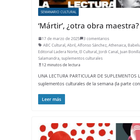
SEMANARIO CULTURAL
‘Mártir’, ¿otra obra maestra?
17 de marzo de 2025
3 comentarios
ABC Cultural
,
Abril
,
Alfonso Sánchez
,
Athenaica
,
Babeli
Editorial Ladera Norte
,
El Cultural
,
Jordi Canal
,
Juan Bonill
Salamandra
,
suplementos culturales
12 minutos de lectura
UNA LECTURA PARTICULAR DE SUPLEMENTOS LITE
suplementos culturales de la semana (la parte co
Leer más