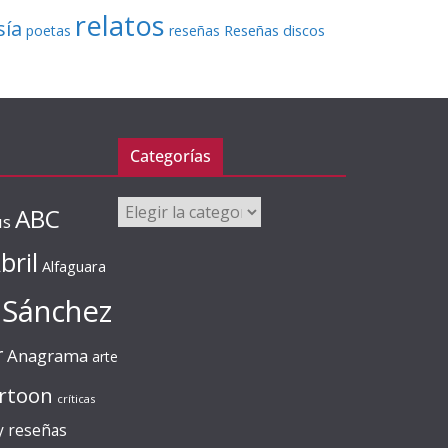
relatos
sía
Reseñas discos
poetas
reseñas
Categorías
Categorías
ABC
us
bril
Alfaguara
 Sánchez
r
Anagrama
arte
rtoon
críticas
 y reseñas