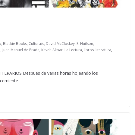
a
,
Blackie Books
,
Cultura/s
,
David McCloskey
,
E. Huilson
,
a
,
Juan Manuel de Prada
,
Kaveh Akbar
,
La Lectura
,
libros
,
literatura
,
RARIOS Después de varias horas hojeando los
ncerniente