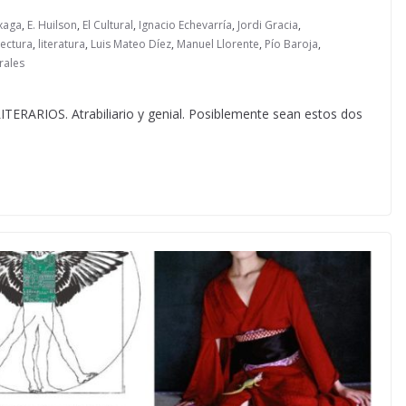
xaga
,
E. Huilson
,
El Cultural
,
Ignacio Echevarría
,
Jordi Gracia
,
Lectura
,
literatura
,
Luis Mateo Díez
,
Manuel Llorente
,
Pío Baroja
,
rales
RIOS. Atrabiliario y genial. Posiblemente sean estos dos