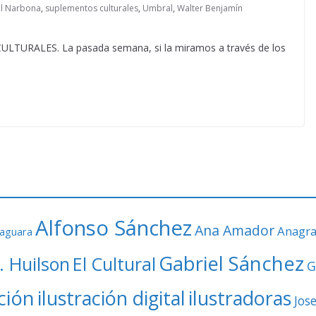
el Narbona
,
suplementos culturales
,
Umbral
,
Walter Benjamín
RALES. La pasada semana, si la miramos a través de los
Alfonso Sánchez
Ana Amador
Anagr
faguara
Gabriel Sánchez
. Huilson
El Cultural
G
ación
ilustración digital
ilustradoras
Jos