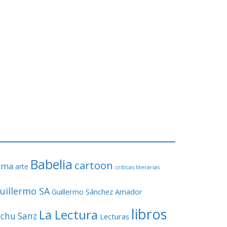
Babelia
cartoon
ama
arte
críticas literarias
uillermo SA
Guillermo Sánchez Amador
libros
La Lectura
echu Sanz
Lecturas