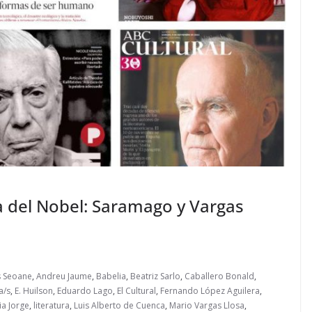
ya del Nobel: Saramago y Vargas
 Seoane
,
Andreu Jaume
,
Babelia
,
Beatriz Sarlo
,
Caballero Bonald
,
a/s
,
E. Huilson
,
Eduardo Lago
,
El Cultural
,
Fernando López Aguilera
,
ia Jorge
,
literatura
,
Luis Alberto de Cuenca
,
Mario Vargas Llosa
,