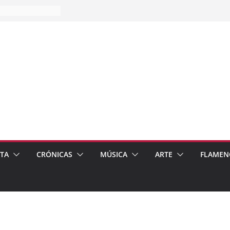
es…
pos
 de recomendar
ETA
CRÓNICAS
MÚSICA
ARTE
FLAMEN