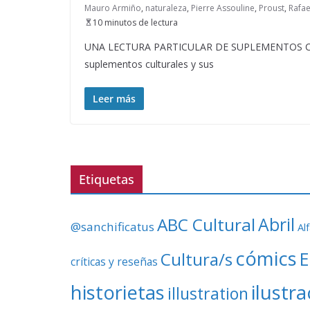
Mauro Armiño
,
naturaleza
,
Pierre Assouline
,
Proust
,
Rafa
10 minutos de lectura
UNA LECTURA PARTICULAR DE SUPLEMENTOS CULTU
suplementos culturales y sus
Leer más
Etiquetas
ABC Cultural
Abril
@sanchificatus
Al
cómics
E
Cultura/s
críticas y reseñas
ilustr
historietas
illustration