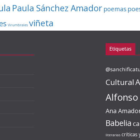
ula
Paula Sánchez Amador
poe
poemas
viñeta
es
Virumbrales
Etiquetas
@sanchificat
Cultural
A
Alfonso
Ana Amado
Babelia
ca
críticas
literarias