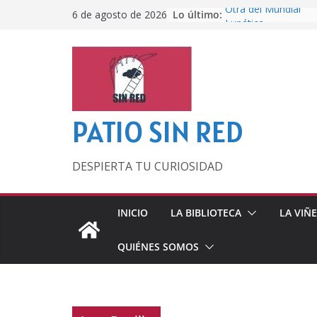
Saltar
Lo último:
Otra del Mundial
6 de agosto de 2026
al
Lunática
Pero, hasta entonc
contenido
Por los viejos tiem
‘La broma infinita’
lecturas veraniegas
PATIO SIN RED
DESPIERTA TU CURIOSIDAD
INICIO
LA BIBLIOTECA
LA VIÑ
QUIÉNES SOMOS