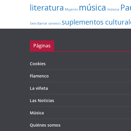
música
literatura
Pa
Mujeres
música
suplementos cultural
Seix Barral
sonetos
Páginas
Cookies
Flamenco
La viñeta
Las Noticias
Música
Quiénes somos