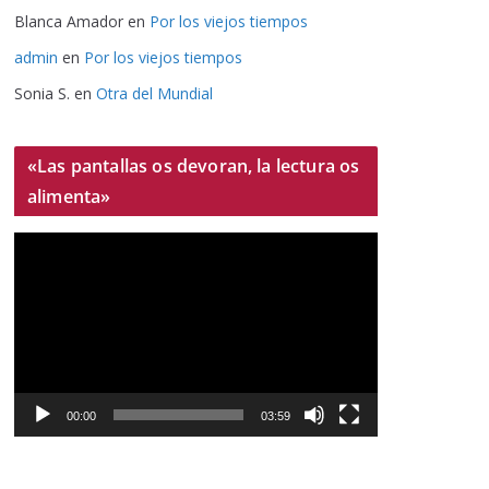
Blanca Amador
en
Por los viejos tiempos
admin
en
Por los viejos tiempos
Sonia S.
en
Otra del Mundial
«Las pantallas os devoran, la lectura os
alimenta»
R
e
p
r
o
d
u
00:00
03:59
c
t