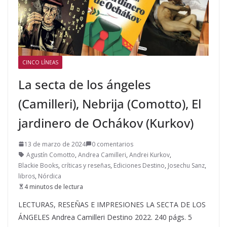
CINCO LÍNEAS
La secta de los ángeles
(Camilleri), Nebrija (Comotto), El
jardinero de Ochákov (Kurkov)
13 de marzo de 2024
0 comentarios
Agustín Comotto
,
Andrea Camilleri
,
Andrei Kurkov
,
Blackie Books
,
críticas y reseñas
,
Ediciones Destino
,
Josechu Sanz
,
libros
,
Nórdica
4 minutos de lectura
LECTURAS, RESEÑAS E IMPRESIONES LA SECTA DE LOS
ÁNGELES Andrea Camilleri Destino 2022. 240 págs. 5