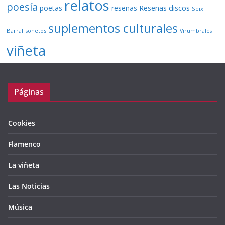
relatos
poesía
Reseñas discos
poetas
reseñas
Seix
suplementos culturales
Barral
sonetos
Virumbrales
viñeta
Páginas
Cookies
Flamenco
La viñeta
Las Noticias
Música