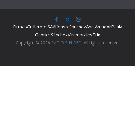
Firmas
Guillermo SA
Alfonso Sánchez
Ana Amador
Paula
Gabriel Sánchez
Virumbrales
Erin
Copyright © 2026
PATIO SIN RED
. All rights reserved.