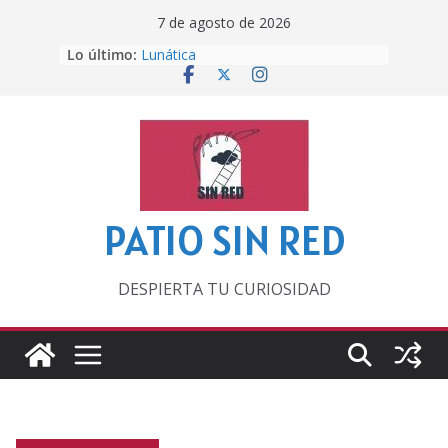
Saltar
7 de agosto de 2026
al
Lo último:
Lunática
contenido
Pero, hasta entonces…
Por los viejos tiempos
‘La broma infinita’ de recomendar
lecturas veraniegas
Otra del Mundial
PATIO SIN RED
DESPIERTA TU CURIOSIDAD