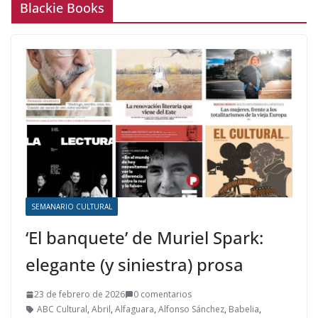
Blackie Books
SEMANARIO CULTURAL
‘El banquete’ de Muriel Spark:
elegante (y siniestra) prosa
23 de febrero de 2026
0 comentarios
ABC Cultural
,
Abril
,
Alfaguara
,
Alfonso Sánchez
,
Babelia
,