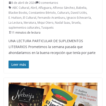
8 de abril de 2024
0 comentarios
ABC Cultural
,
Abril
,
Alfaguara
,
Alfonso Sánchez
,
Babelia
,
Blackie Books
,
Constantino Bértolo
,
Cultura/s
,
David Uclés
,
E. Huilson
,
El Cultural
,
Fernando Aramburu
,
Ignacio Echevarría
,
La Lectura
,
literatura
,
Miqui Otero
,
Nadal Suau
,
Siruela
,
suplementos culturales
,
Tusquets
11 minutos de lectura
UNA LECTURA PARTICULAR DE SUPLEMENTOS
LITERARIOS Prometimos la semana pasada que
ahondaríamos en la buena recepción que tenía por parte
Leer más