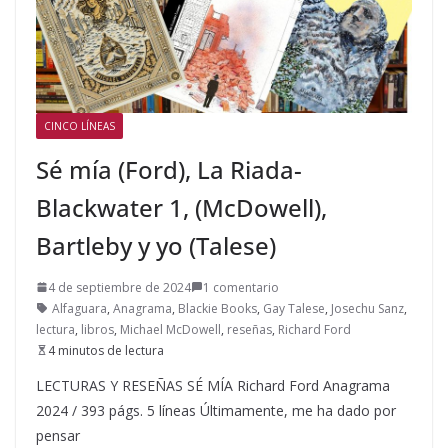
CINCO LÍNEAS
Sé mía (Ford), La Riada-
Blackwater 1, (McDowell),
Bartleby y yo (Talese)
4 de septiembre de 2024
1 comentario
Alfaguara
,
Anagrama
,
Blackie Books
,
Gay Talese
,
Josechu Sanz
,
lectura
,
libros
,
Michael McDowell
,
reseñas
,
Richard Ford
4 minutos de lectura
LECTURAS Y RESEÑAS SÉ MÍA Richard Ford Anagrama
2024 / 393 págs. 5 líneas Últimamente, me ha dado por
pensar