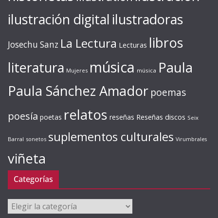
ilustración digital
ilustradoras
libros
La Lectura
Josechu Sanz
Lecturas
música
literatura
Paula
Mujeres
música
Paula Sánchez Amador
poemas
relatos
poesía
Reseñas discos
poetas
reseñas
Seix
suplementos culturales
Barral
sonetos
Virumbrales
viñeta
Categorías
Categorías