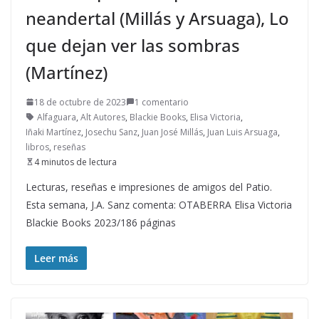
neandertal (Millás y Arsuaga), Lo
que dejan ver las sombras
(Martínez)
18 de octubre de 2023
1 comentario
Alfaguara
,
Alt Autores
,
Blackie Books
,
Elisa Victoria
,
Iñaki Martínez
,
Josechu Sanz
,
Juan José Millás
,
Juan Luis Arsuaga
,
libros
,
reseñas
4 minutos de lectura
Lecturas, reseñas e impresiones de amigos del Patio.
Esta semana, J.A. Sanz comenta: OTABERRA Elisa Victoria
Blackie Books 2023/186 páginas
Leer más