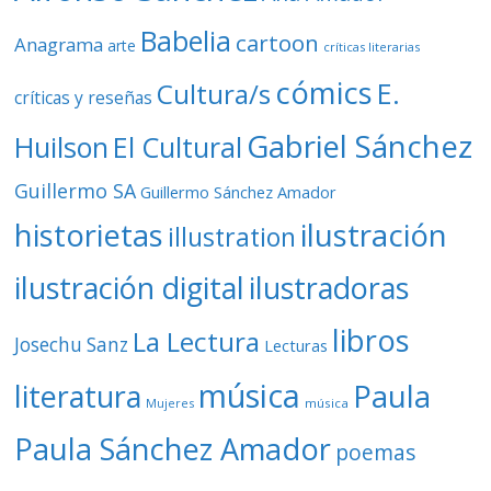
Babelia
cartoon
Anagrama
arte
críticas literarias
cómics
E.
Cultura/s
críticas y reseñas
Gabriel Sánchez
Huilson
El Cultural
Guillermo SA
Guillermo Sánchez Amador
ilustración
historietas
illustration
ilustración digital
ilustradoras
libros
La Lectura
Josechu Sanz
Lecturas
música
literatura
Paula
Mujeres
música
Paula Sánchez Amador
poemas