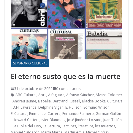
SEMANARIO CULTURAL
El eterno susto que es la muerte
31 de octubre de 2022
0 comentarios
ABC Cultural
,
Abril
,
Alfaguara
,
Alfonso Sánchez
,
Álvaro Colomer
,
Andreu Jaume
,
Babelia
,
Bertrand Russell
,
Blackie Books
,
Cultura/s
,
D.H. Lawrence
,
Delphine Vigan
,
E. Huilson
,
Edmund Wilson
,
El Cultural
,
Emmanuel Carrère
,
Fernando Palmero
,
Germán Gullón
,
Howard Carter
,
Javier Blánquez
,
José Jiménez Lozano
,
Juan Tallón
,
La Biblia del Oso
,
La Lectura
,
Lecturas
,
literatura
,
los muertos
,
Manuel Calderón
,
Marta Marné
,
Martin Amis
,
Michel Onfray
,