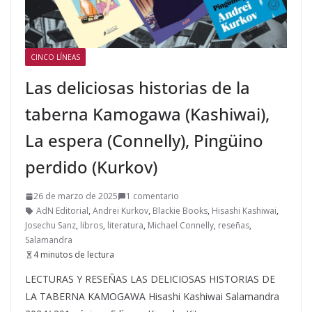
CINCO LÍNEAS
Las deliciosas historias de la
taberna Kamogawa (Kashiwai),
La espera (Connelly), Pingüino
perdido (Kurkov)
26 de marzo de 2025
1 comentario
AdN Editorial
,
Andrei Kurkov
,
Blackie Books
,
Hisashi Kashiwai
,
Josechu Sanz
,
libros
,
literatura
,
Michael Connelly
,
reseñas
,
Salamandra
4 minutos de lectura
LECTURAS Y RESEÑAS LAS DELICIOSAS HISTORIAS DE
LA TABERNA KAMOGAWA Hisashi Kashiwai Salamandra