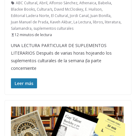
ABC Cultural
,
Abril
,
Alfonso Sánchez
,
Athenaica
,
Babelia
,
Blackie Books
,
Cultura/s
,
David McCloskey
,
E. Huilson
,
Editorial Ladera Norte
,
El Cultural
,
Jordi Canal
,
Juan Bonilla
,
Juan Manuel de Prada
,
Kaveh Akbar
,
La Lectura
,
libros
,
literatura
,
Salamandra
,
suplementos culturales
12 minutos de lectura
UNA LECTURA PARTICULAR DE SUPLEMENTOS
LITERARIOS Después de varias horas hojeando los
suplementos culturales de la semana (la parte
concerniente
Leer más