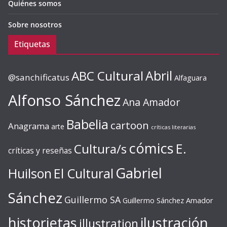
Quiénes somos
Sobre nosotros
Etiquetas
ABC Cultural
Abril
@sanchificatus
Alfaguara
Alfonso Sánchez
Ana Amador
Babelia
cartoon
Anagrama
arte
críticas literarias
cómics
E.
Cultura/s
críticas y reseñas
Gabriel
Huilson
El Cultural
Sánchez
Guillermo SA
Guillermo Sánchez Amador
ilustración
historietas
illustration