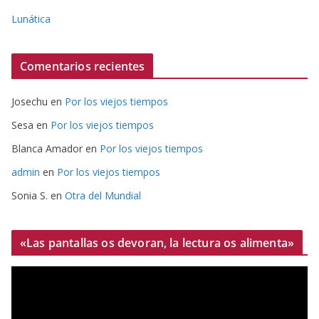
Lunática
Comentarios recientes
Josechu
en
Por los viejos tiempos
Sesa
en
Por los viejos tiempos
Blanca Amador
en
Por los viejos tiempos
admin
en
Por los viejos tiempos
Sonia S.
en
Otra del Mundial
«Las pantallas os devoran, la lectura os alimenta»
R
e
p