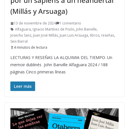
por un sapiens a un neandertal
(Millás y Arsuaga)
13 de noviembre de 2024
1 comentario
Alfaguara
,
Ignacio Martínez de Pisón
,
John Banville
,
Josechu Sanz
,
Juan José Millás
,
Juan Luis Arsuaga
,
libros
,
reseñas
,
Seix Barral
4 minutos de lectura
LECTURAS Y RESEÑAS LA ALQUIMIA DEL TIEMPO. Un
memoir dublinés John Banville Alfaguara 2024 / 188
páginas Cinco primeras líneas
Leer más