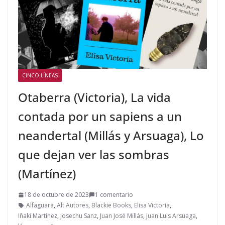
CINCO LÍNEAS
Otaberra (Victoria), La vida
contada por un sapiens a un
neandertal (Millás y Arsuaga), Lo
que dejan ver las sombras
(Martínez)
18 de octubre de 2023
1 comentario
Alfaguara
,
Alt Autores
,
Blackie Books
,
Elisa Victoria
,
Iñaki Martínez
,
Josechu Sanz
,
Juan José Millás
,
Juan Luis Arsuaga
,