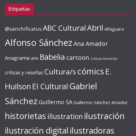
Etiquetas
ABC Cultural
Abril
@sanchificatus
Alfaguara
Alfonso Sánchez
Ana Amador
Babelia
cartoon
Anagrama
arte
críticas literarias
cómics
E.
Cultura/s
críticas y reseñas
Gabriel
Huilson
El Cultural
Sánchez
Guillermo SA
Guillermo Sánchez Amador
ilustración
historietas
illustration
ilustración digital
ilustradoras