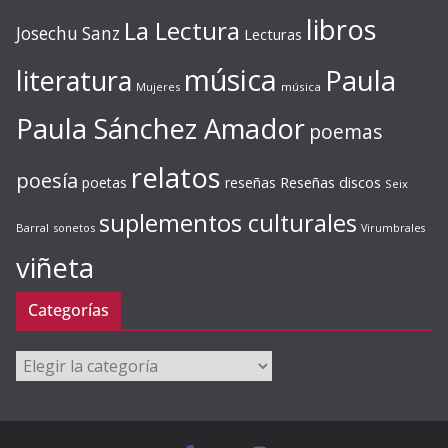
libros
La Lectura
Josechu Sanz
Lecturas
música
literatura
Paula
Mujeres
música
Paula Sánchez Amador
poemas
relatos
poesía
Reseñas discos
poetas
reseñas
Seix
suplementos culturales
Barral
sonetos
Virumbrales
viñeta
Categorías
Categorías