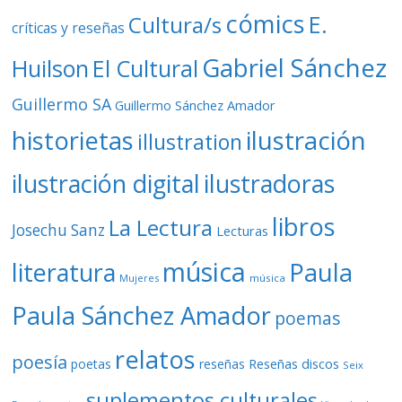
cómics
E.
Cultura/s
críticas y reseñas
Gabriel Sánchez
Huilson
El Cultural
Guillermo SA
Guillermo Sánchez Amador
ilustración
historietas
illustration
ilustración digital
ilustradoras
libros
La Lectura
Josechu Sanz
Lecturas
música
literatura
Paula
Mujeres
música
Paula Sánchez Amador
poemas
relatos
poesía
Reseñas discos
poetas
reseñas
Seix
suplementos culturales