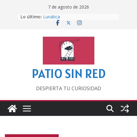
Saltar
7 de agosto de 2026
al
Lo último:
Lunática
contenido
Pero, hasta entonces…
Por los viejos tiempos
‘La broma infinita’ de recomendar
lecturas veraniegas
Otra del Mundial
PATIO SIN RED
DESPIERTA TU CURIOSIDAD