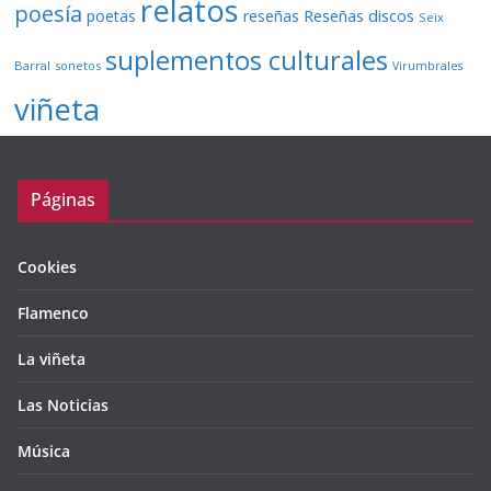
relatos
poesía
Reseñas discos
poetas
reseñas
Seix
suplementos culturales
Barral
sonetos
Virumbrales
viñeta
Páginas
Cookies
Flamenco
La viñeta
Las Noticias
Música