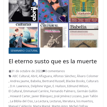
SEMANARIO CULTURAL
El eterno susto que es la muerte
31 de octubre de 2022
0 comentarios
ABC Cultural
,
Abril
,
Alfaguara
,
Alfonso Sánchez
,
Álvaro Colomer
,
Andreu Jaume
,
Babelia
,
Bertrand Russell
,
Blackie Books
,
Cultura/s
,
D.H. Lawrence
,
Delphine Vigan
,
E. Huilson
,
Edmund Wilson
,
El Cultural
,
Emmanuel Carrère
,
Fernando Palmero
,
Germán Gullón
,
Howard Carter
,
Javier Blánquez
,
José Jiménez Lozano
,
Juan Tallón
,
La Biblia del Oso
,
La Lectura
,
Lecturas
,
literatura
,
los muertos
,
Manuel Calderón
,
Marta Marné
,
Martin Amis
,
Michel Onfray
,