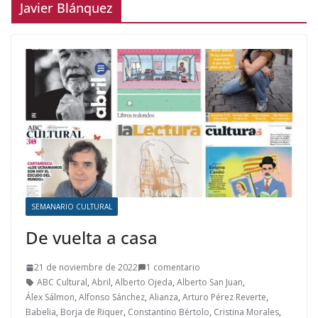
Javier Blánquez
SEMANARIO CULTURAL
De vuelta a casa
21 de noviembre de 2022
1 comentario
ABC Cultural
,
Abril
,
Alberto Ojeda
,
Alberto San Juan
,
Álex Sálmon
,
Alfonso Sánchez
,
Alianza
,
Arturo Pérez Reverte
,
Babelia
,
Borja de Riquer
,
Constantino Bértolo
,
Cristina Morales
,