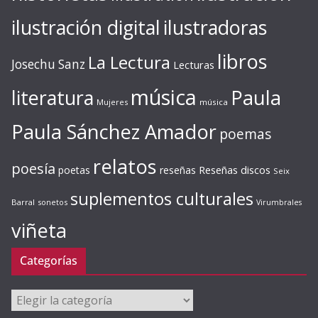
ilustración digital
ilustradoras
libros
La Lectura
Josechu Sanz
Lecturas
música
literatura
Paula
Mujeres
música
Paula Sánchez Amador
poemas
relatos
poesía
Reseñas discos
poetas
reseñas
Seix
suplementos culturales
Barral
sonetos
Virumbrales
viñeta
Categorías
Categorías