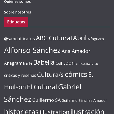
Quiénes somos
Sobre nosotros
Etiquetas
ABC Cultural
Abril
@sanchificatus
Alfaguara
Alfonso Sánchez
Ana Amador
Babelia
cartoon
Anagrama
arte
críticas literarias
cómics
E.
Cultura/s
críticas y reseñas
Gabriel
Huilson
El Cultural
Sánchez
Guillermo SA
Guillermo Sánchez Amador
ilustración
historietas
illustration