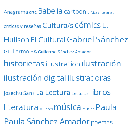
Babelia
cartoon
Anagrama
arte
críticas literarias
cómics
E.
Cultura/s
críticas y reseñas
Gabriel Sánchez
Huilson
El Cultural
Guillermo SA
Guillermo Sánchez Amador
ilustración
historietas
illustration
ilustración digital
ilustradoras
libros
La Lectura
Josechu Sanz
Lecturas
música
literatura
Paula
Mujeres
música
Paula Sánchez Amador
poemas