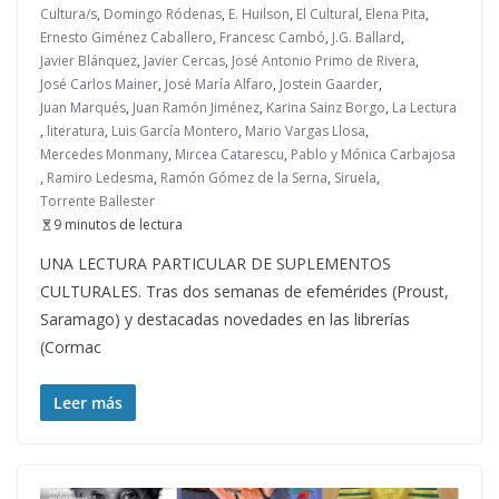
Cultura/s
,
Domingo Ródenas
,
E. Huilson
,
El Cultural
,
Elena Pita
,
Ernesto Giménez Caballero
,
Francesc Cambó
,
J.G. Ballard
,
Javier Blánquez
,
Javier Cercas
,
José Antonio Primo de Rivera
,
José Carlos Mainer
,
José María Alfaro
,
Jostein Gaarder
,
Juan Marqués
,
Juan Ramón Jiménez
,
Karina Sainz Borgo
,
La Lectura
,
literatura
,
Luis García Montero
,
Mario Vargas Llosa
,
Mercedes Monmany
,
Mircea Catarescu
,
Pablo y Mónica Carbajosa
,
Ramiro Ledesma
,
Ramón Gómez de la Serna
,
Siruela
,
Torrente Ballester
9 minutos de lectura
UNA LECTURA PARTICULAR DE SUPLEMENTOS
CULTURALES. Tras dos semanas de efemérides (Proust,
Saramago) y destacadas novedades en las librerías
(Cormac
Leer más