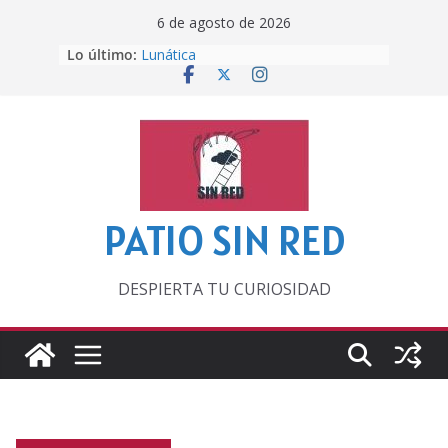
Saltar
6 de agosto de 2026
al
Lo último:
Lunática
contenido
Pero, hasta entonces…
Por los viejos tiempos
‘La broma infinita’ de recomendar
lecturas veraniegas
Otra del Mundial
PATIO SIN RED
DESPIERTA TU CURIOSIDAD