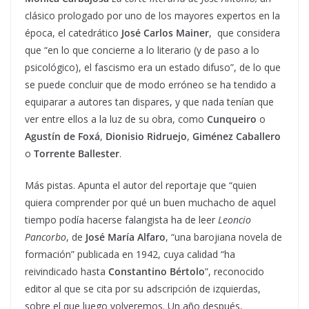
clásico prologado por uno de los mayores expertos en la
época, el catedrático
José Carlos Mainer
, que considera
que “en lo que concierne a lo literario (y de paso a lo
psicológico), el fascismo era un estado difuso”, de lo que
se puede concluir que de modo erróneo se ha tendido a
equiparar a autores tan dispares, y que nada tenían que
ver entre ellos a la luz de su obra, como
Cunqueiro
o
Agustín de Foxá
,
Dionisio Ridruejo
,
Giménez Caballero
o
Torrente Ballester
.
Más pistas. Apunta el autor del reportaje que “quien
quiera comprender por qué un buen muchacho de aquel
tiempo podía hacerse falangista ha de leer
Leoncio
Pancorbo
, de
José María Alfaro
, “una barojiana novela de
formación” publicada en 1942, cuya calidad “ha
reivindicado hasta
Constantino Bértolo
”, reconocido
editor al que se cita por su adscripción de izquierdas,
sobre el que luego volveremos. Un año después,