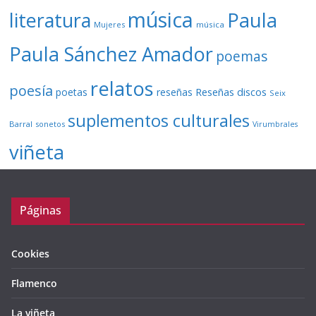
música
literatura
Paula
Mujeres
música
Paula Sánchez Amador
poemas
relatos
poesía
Reseñas discos
poetas
reseñas
Seix
suplementos culturales
Barral
sonetos
Virumbrales
viñeta
Páginas
Cookies
Flamenco
La viñeta