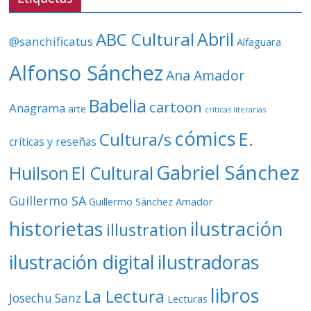
í
d
ABC Cultural
Abril
@sanchificatus
Alfaguara
e
o
Alfonso Sánchez
Ana Amador
Babelia
cartoon
Anagrama
arte
críticas literarias
cómics
E.
Cultura/s
críticas y reseñas
Gabriel Sánchez
Huilson
El Cultural
Guillermo SA
Guillermo Sánchez Amador
ilustración
historietas
illustration
ilustración digital
ilustradoras
libros
La Lectura
Josechu Sanz
Lecturas