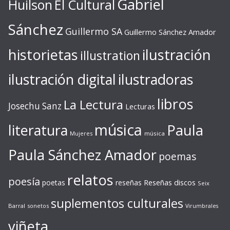
Gabriel
Huilson
El Cultural
Sánchez
Guillermo SA
Guillermo Sánchez Amador
ilustración
historietas
illustration
ilustración digital
ilustradoras
libros
La Lectura
Josechu Sanz
Lecturas
música
literatura
Paula
Mujeres
música
Paula Sánchez Amador
poemas
relatos
poesía
Reseñas discos
poetas
reseñas
Seix
suplementos culturales
Barral
sonetos
Virumbrales
viñeta