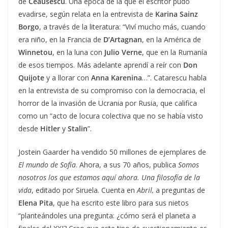
de
Ceausescu
. Una época de la que el escritor pudo
evadirse, según relata en la entrevista de
Karina Sainz
Borgo
, a través de la literatura: “Viví mucho más, cuando
era niño, en la Francia de
D’Artagnan
, en la América de
Winnetou
, en la luna con
Julio Verne
, que en la Rumanía
de esos tiempos. Más adelante aprendí a reír con
Don
Quijote
y a llorar con
Anna Karenina
…”. Catarescu habla
en la entrevista de su compromiso con la democracia, el
horror de la invasión de Ucrania por Rusia, que califica
como un “acto de locura colectiva que no se había visto
desde
Hitler
y
Stalin
”.
Jostein Gaarder ha vendido 50 millones de ejemplares de
El mundo de Sofía
. Ahora, a sus 70 años, publica
Somos
nosotros los que estamos aquí ahora. Una filosofía de la
vida
, editado por Siruela. Cuenta en
Abril,
a preguntas de
Elena Pita
, que ha escrito este libro para sus nietos
“planteándoles una pregunta: ¿cómo será el planeta a