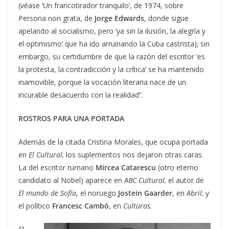
(véase ‘Un francotirador tranquilo’, de 1974, sobre
Persona non grata, de
Jorge Edwards
, donde sigue
apelando al socialismo, pero ‘ya sin la ilusión, la alegría y
el optimismo’ que ha ido arruinando la Cuba castrista); sin
embargo, su certidumbre de que la razón del escritor ‘es
la protesta, la contradicción y la crítica’ se ha mantenido
inamovible, porque la vocación literaria nace de un
incurable desacuerdo con la realidad”.
ROSTROS PARA UNA PORTADA
Además de la citada Cristina Morales, que ocupa portada
en
El Cultural,
los suplementos nos dejaron otras caras.
La del escritor rumano
Mircea Catarescu
(otro eterno
candidato al Nobel) aparece en
ABC Cultural,
el autor de
El mundo de Sofía
, el noruego
Jostein Gaarder
, en
Abril,
y
el político
Francesc Cambó
, en
Culturas.