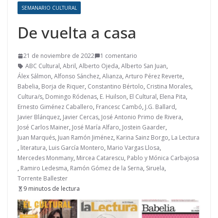
SEMANARIO CULTURAL
De vuelta a casa
21 de noviembre de 2022
1 comentario
ABC Cultural
,
Abril
,
Alberto Ojeda
,
Alberto San Juan
,
Álex Sálmon
,
Alfonso Sánchez
,
Alianza
,
Arturo Pérez Reverte
,
Babelia
,
Borja de Riquer
,
Constantino Bértolo
,
Cristina Morales
,
Cultura/s
,
Domingo Ródenas
,
E. Huilson
,
El Cultural
,
Elena Pita
,
Ernesto Giménez Caballero
,
Francesc Cambó
,
J.G. Ballard
,
Javier Blánquez
,
Javier Cercas
,
José Antonio Primo de Rivera
,
José Carlos Mainer
,
José María Alfaro
,
Jostein Gaarder
,
Juan Marqués
,
Juan Ramón Jiménez
,
Karina Sainz Borgo
,
La Lectura
,
literatura
,
Luis García Montero
,
Mario Vargas Llosa
,
Mercedes Monmany
,
Mircea Catarescu
,
Pablo y Mónica Carbajosa
,
Ramiro Ledesma
,
Ramón Gómez de la Serna
,
Siruela
,
Torrente Ballester
9 minutos de lectura