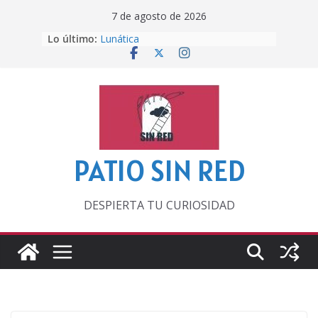
Saltar
7 de agosto de 2026
al
Otra del Mundial
Lo último:
Lunática
contenido
Pero, hasta entonces…
Por los viejos tiempos
‘La broma infinita’ de recomendar
lecturas veraniegas
PATIO SIN RED
DESPIERTA TU CURIOSIDAD