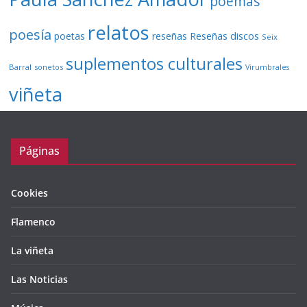
poemas
relatos
poesía
Reseñas discos
poetas
reseñas
Seix
suplementos culturales
Barral
sonetos
Virumbrales
viñeta
Páginas
Cookies
Flamenco
La viñeta
Las Noticias