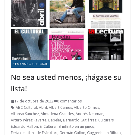
SEMANARIO CULTURAL
No sea usted menos, ¡hágase su
lista!
17 de octubre de 2022
0 comentarios
ABC Cultural
,
Abril
,
Albert Camus
,
Alberto Olmos
,
Alfonso Sánchez
,
Almudena Grandes
,
Andrés Neuman
,
Arturo Pérez Reverte
,
Babelia
,
Bernardo Gutiérrez
,
Cultura/s
,
Eduardo Halfon
,
El Cultural
,
El infinito en un junco
,
Feria del Libro de Fránkfort
,
Germán Gullón
,
Guggenheim Bilbao
,