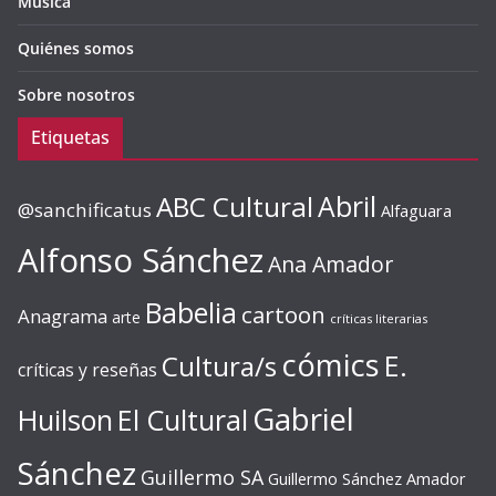
Música
Quiénes somos
Sobre nosotros
Etiquetas
ABC Cultural
Abril
@sanchificatus
Alfaguara
Alfonso Sánchez
Ana Amador
Babelia
cartoon
Anagrama
arte
críticas literarias
cómics
E.
Cultura/s
críticas y reseñas
Gabriel
Huilson
El Cultural
Sánchez
Guillermo SA
Guillermo Sánchez Amador