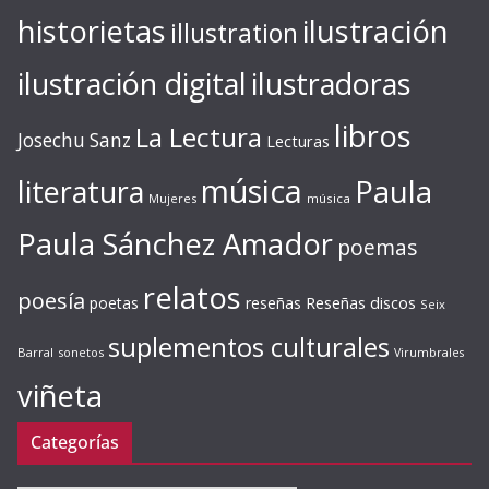
ilustración
historietas
illustration
ilustración digital
ilustradoras
libros
La Lectura
Josechu Sanz
Lecturas
música
literatura
Paula
Mujeres
música
Paula Sánchez Amador
poemas
relatos
poesía
Reseñas discos
poetas
reseñas
Seix
suplementos culturales
Barral
sonetos
Virumbrales
viñeta
Categorías