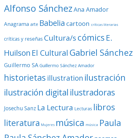
o
Alfonso Sánchez
Ana Amador
Babelia
cartoon
Anagrama
arte
críticas literarias
cómics
E.
Cultura/s
críticas y reseñas
Gabriel Sánchez
Huilson
El Cultural
Guillermo SA
Guillermo Sánchez Amador
ilustración
historietas
illustration
ilustración digital
ilustradoras
libros
La Lectura
Josechu Sanz
Lecturas
música
literatura
Paula
Mujeres
música
Paula Sánchez Amador