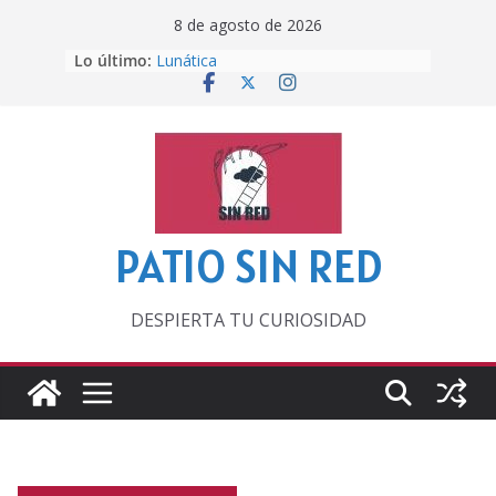
Saltar
8 de agosto de 2026
al
Lo último:
Lunática
contenido
Pero, hasta entonces…
Por los viejos tiempos
‘La broma infinita’ de recomendar
lecturas veraniegas
Otra del Mundial
PATIO SIN RED
DESPIERTA TU CURIOSIDAD