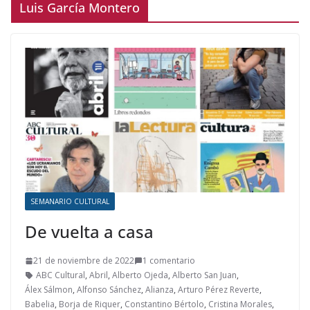
Luis García Montero
SEMANARIO CULTURAL
De vuelta a casa
21 de noviembre de 2022
1 comentario
ABC Cultural
,
Abril
,
Alberto Ojeda
,
Alberto San Juan
,
Álex Sálmon
,
Alfonso Sánchez
,
Alianza
,
Arturo Pérez Reverte
,
Babelia
,
Borja de Riquer
,
Constantino Bértolo
,
Cristina Morales
,