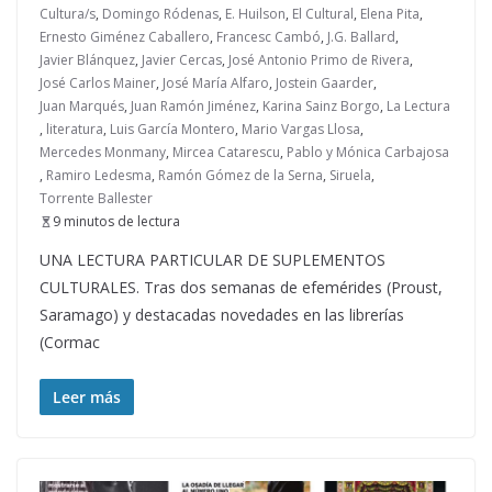
Cultura/s
,
Domingo Ródenas
,
E. Huilson
,
El Cultural
,
Elena Pita
,
Ernesto Giménez Caballero
,
Francesc Cambó
,
J.G. Ballard
,
Javier Blánquez
,
Javier Cercas
,
José Antonio Primo de Rivera
,
José Carlos Mainer
,
José María Alfaro
,
Jostein Gaarder
,
Juan Marqués
,
Juan Ramón Jiménez
,
Karina Sainz Borgo
,
La Lectura
,
literatura
,
Luis García Montero
,
Mario Vargas Llosa
,
Mercedes Monmany
,
Mircea Catarescu
,
Pablo y Mónica Carbajosa
,
Ramiro Ledesma
,
Ramón Gómez de la Serna
,
Siruela
,
Torrente Ballester
9 minutos de lectura
UNA LECTURA PARTICULAR DE SUPLEMENTOS
CULTURALES. Tras dos semanas de efemérides (Proust,
Saramago) y destacadas novedades en las librerías
(Cormac
Leer más