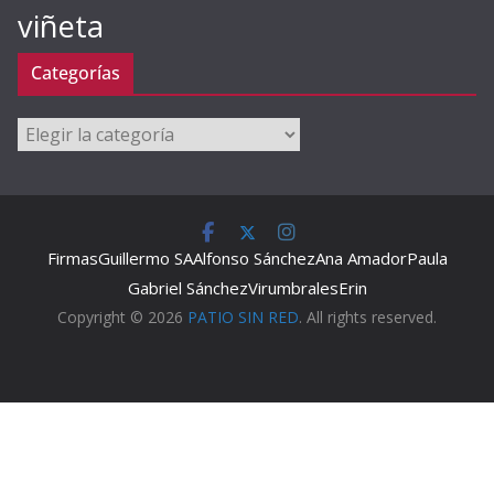
viñeta
Categorías
Categorías
Firmas
Guillermo SA
Alfonso Sánchez
Ana Amador
Paula
Gabriel Sánchez
Virumbrales
Erin
Copyright © 2026
PATIO SIN RED
. All rights reserved.