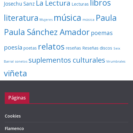
libros
La Lectura
Josechu Sanz
Lecturas
música
literatura
Paula
Mujeres
música
Paula Sánchez Amador
poemas
relatos
poesía
Reseñas discos
poetas
reseñas
Seix
suplementos culturales
Barral
sonetos
Virumbrales
viñeta
Páginas
Cookies
Flamenco