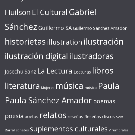
Gabriel
Huilson
El Cultural
Sánchez
Guillermo SA
Guillermo Sánchez Amador
ilustración
historietas
illustration
ilustración digital
ilustradoras
libros
La Lectura
Josechu Sanz
Lecturas
música
literatura
Paula
Mujeres
música
Paula Sánchez Amador
poemas
relatos
poesía
Reseñas discos
poetas
reseñas
Seix
suplementos culturales
Barral
sonetos
Virumbrales