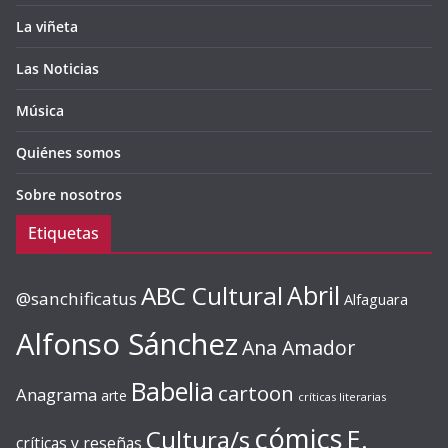
La viñeta
Las Noticias
Música
Quiénes somos
Sobre nosotros
Etiquetas
ABC Cultural
Abril
@sanchificatus
Alfaguara
Alfonso Sánchez
Ana Amador
Babelia
cartoon
Anagrama
arte
críticas literarias
cómics
E.
Cultura/s
críticas y reseñas