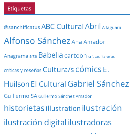
v
Etiquetas
í
d
ABC Cultural
Abril
@sanchificatus
Alfaguara
e
o
Alfonso Sánchez
Ana Amador
Babelia
cartoon
Anagrama
arte
críticas literarias
cómics
E.
Cultura/s
críticas y reseñas
Gabriel Sánchez
Huilson
El Cultural
Guillermo SA
Guillermo Sánchez Amador
ilustración
historietas
illustration
ilustración digital
ilustradoras