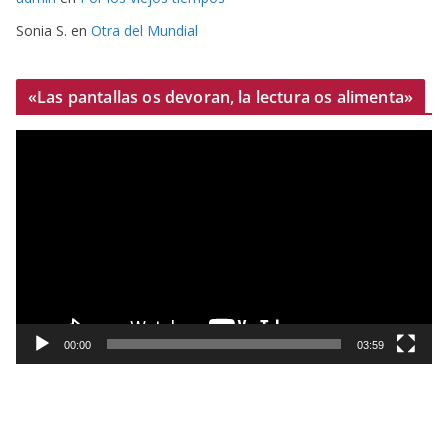
Sonia S.
en
Otra del Mundial
«Las pantallas os devoran, la lectura os alimenta»
R
e
p
r
o
d
u
c
t
00:00
03:59
o
r
d
e