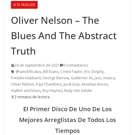
SI TE PERDISTE
Oliver Nelson – The
Blues And The Abstract
Truth
24 de septiembre de 2021
0 comentarios
@sanchificatus
,
Bill Evans
,
Creed Taylor
,
Eric Dolphy
,
Freddie Hubbard
,
George Barrow
,
Guillermo SA
,
jazz
,
música
,
Oliver Nelson
,
Paul Chambers
,
post-bop
,
Reseñas discos
,
rhythm and blues
,
Roy Haynes
,
Rudy Van Gelder
2 minutos de lectura
El Primer Disco De Uno De Los
Mejores Arreglistas De Todos Los
Tiempos