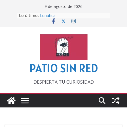
Saltar
9 de agosto de 2026
al
Lo último:
Lunática
contenido
Pero, hasta entonces…
Por los viejos tiempos
‘La broma infinita’ de recomendar
lecturas veraniegas
Otra del Mundial
PATIO SIN RED
DESPIERTA TU CURIOSIDAD