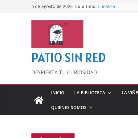
Saltar
Lo último:
Lunática
6 de agosto de 2026
al
Pero, hasta entonc
Por los viejos tiem
contenido
‘La broma infinita’
lecturas veraniegas
Otra del Mundial
PATIO SIN RED
DESPIERTA TU CURIOSIDAD
INICIO
LA BIBLIOTECA
LA VIÑ
QUIÉNES SOMOS