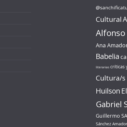
@sanchificat
Cultural
A
Alfonso
Ana Amado
Babelia
ca
críticas
literarias
Cultura/s
Huilson
E
Gabriel 
Guillermo S
Sánchez Amado