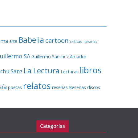
o
r
d
e
v
Babelia
í
cartoon
ama
arte
críticas literarias
d
e
uillermo SA
Guillermo Sánchez Amador
o
libros
La Lectura
echu Sanz
Lecturas
relatos
sía
Reseñas discos
poetas
reseñas
Categorías