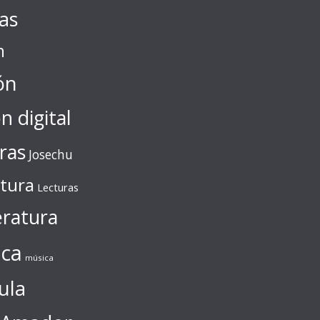
tas
n
ón
ón digital
ras
Josechu
ctura
Lecturas
eratura
ca
música
ula