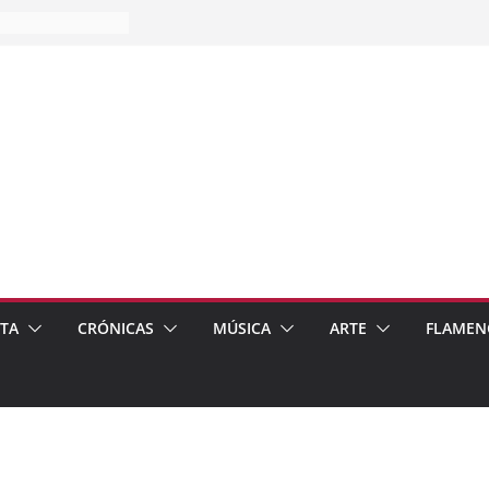
es…
pos
 de recomendar
ETA
CRÓNICAS
MÚSICA
ARTE
FLAMEN