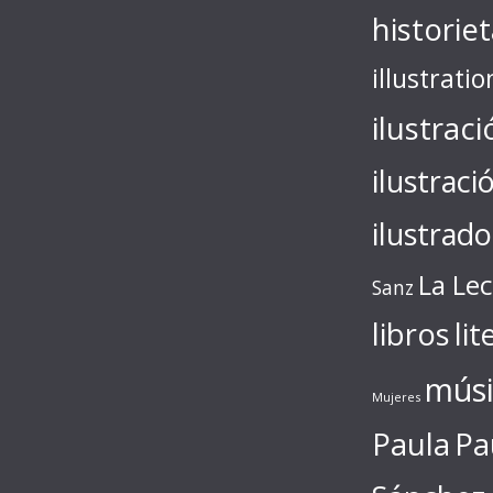
historie
illustratio
ilustraci
ilustraci
ilustrado
La Le
Sanz
libros
lit
músi
Mujeres
Paula
Pa