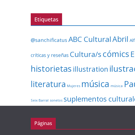
Etiquetas
ABC Cultural
Abril
@sanchificatus
Al
cómics
E
Cultura/s
críticas y reseñas
ilustr
historietas
illustration
música
literatura
Pa
Mujeres
música
suplementos cultural
Seix Barral
sonetos
Páginas