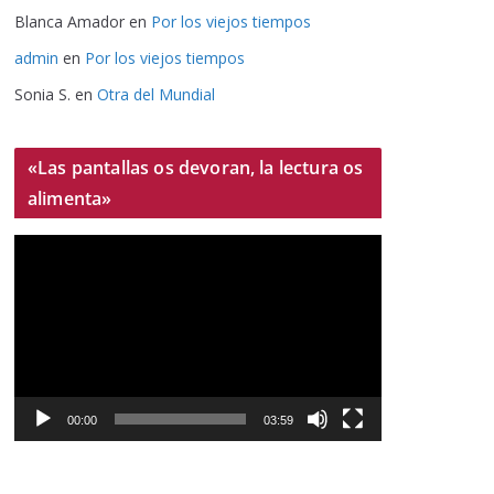
Blanca Amador
en
Por los viejos tiempos
admin
en
Por los viejos tiempos
Sonia S.
en
Otra del Mundial
«Las pantallas os devoran, la lectura os
alimenta»
R
e
p
r
o
d
u
00:00
03:59
c
t