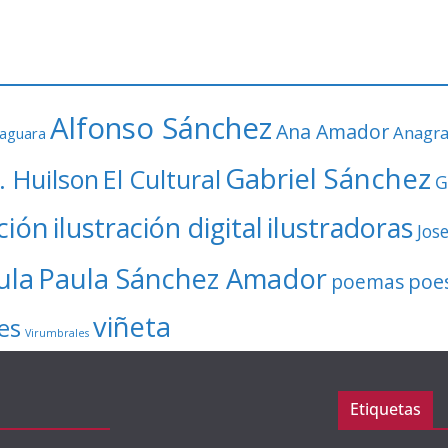
Alfonso Sánchez
Ana Amador
Anagr
faguara
Gabriel Sánchez
. Huilson
El Cultural
G
ación
ilustración digital
ilustradoras
Jos
ula
Paula Sánchez Amador
poe
poemas
viñeta
es
Virumbrales
Etiquetas