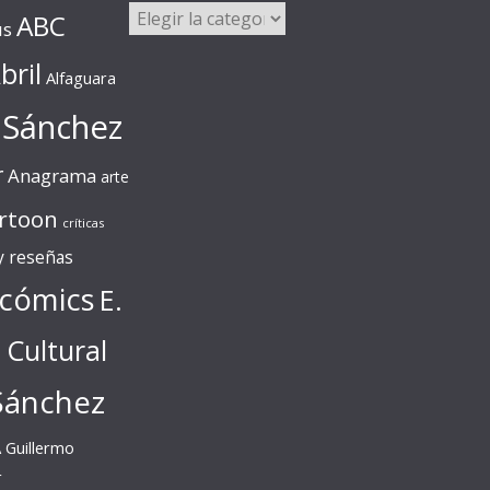
Categorías
ABC
us
bril
Alfaguara
 Sánchez
r
Anagrama
arte
rtoon
críticas
 y reseñas
cómics
E.
l Cultural
Sánchez
A
Guillermo
r