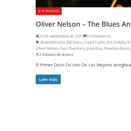
SI TE PERDISTE
Oliver Nelson – The Blues A
24 de septiembre de 2021
0 comentarios
@sanchificatus
,
Bill Evans
,
Creed Taylor
,
Eric Dolphy
,
F
Oliver Nelson
,
Paul Chambers
,
post-bop
,
Reseñas discos
2 minutos de lectura
El Primer Disco De Uno De Los Mejores Arreglist
Leer más