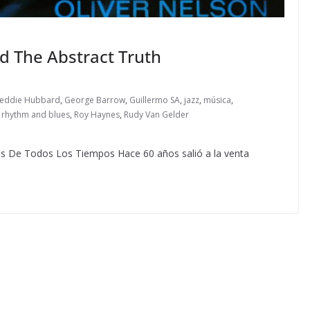
nd The Abstract Truth
reddie Hubbard
,
George Barrow
,
Guillermo SA
,
jazz
,
música
,
,
rhythm and blues
,
Roy Haynes
,
Rudy Van Gelder
as De Todos Los Tiempos Hace 60 años salió a la venta