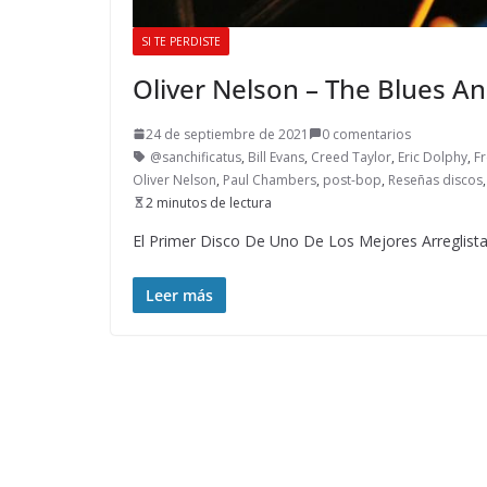
SI TE PERDISTE
Oliver Nelson – The Blues A
24 de septiembre de 2021
0 comentarios
@sanchificatus
,
Bill Evans
,
Creed Taylor
,
Eric Dolphy
,
F
Oliver Nelson
,
Paul Chambers
,
post-bop
,
Reseñas discos
2 minutos de lectura
El Primer Disco De Uno De Los Mejores Arreglist
Leer más