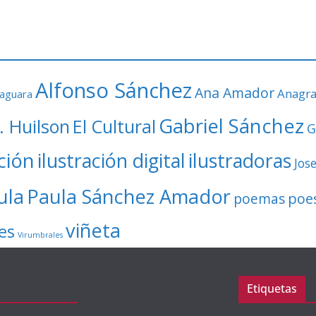
Alfonso Sánchez
Ana Amador
Anagr
faguara
Gabriel Sánchez
. Huilson
El Cultural
G
ación
ilustración digital
ilustradoras
Jos
ula
Paula Sánchez Amador
poe
poemas
viñeta
es
Virumbrales
Etiquetas