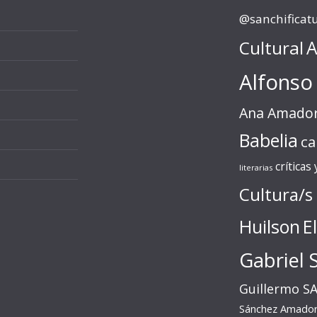
@sanchificat
Cultural
A
Alfonso
Ana Amado
Babelia
ca
críticas
literarias
Cultura/s
Huilson
E
Gabriel 
Guillermo S
Sánchez Amado