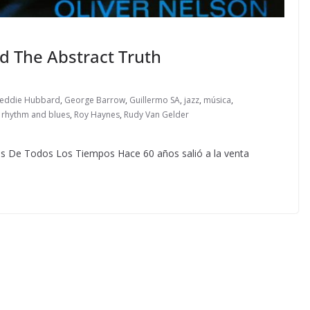
nd The Abstract Truth
reddie Hubbard
,
George Barrow
,
Guillermo SA
,
jazz
,
música
,
,
rhythm and blues
,
Roy Haynes
,
Rudy Van Gelder
as De Todos Los Tiempos Hace 60 años salió a la venta