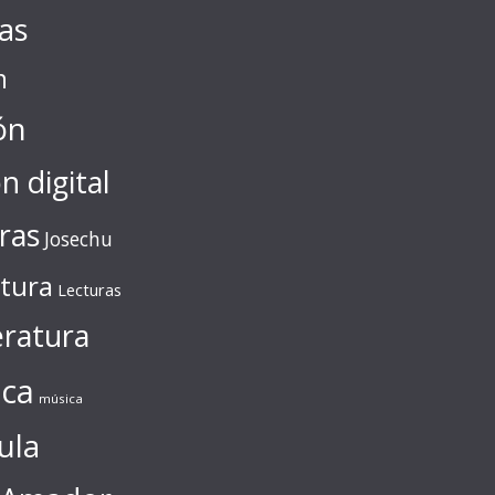
tas
n
ón
ón digital
ras
Josechu
ctura
Lecturas
eratura
ca
música
ula