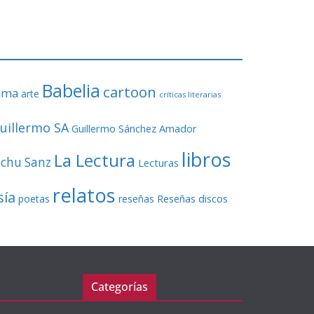
o
r
d
e
v
Babelia
í
cartoon
ama
arte
críticas literarias
d
e
uillermo SA
Guillermo Sánchez Amador
o
libros
La Lectura
echu Sanz
Lecturas
relatos
sía
Reseñas discos
poetas
reseñas
Categorías