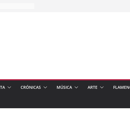
es…
pos
 de recomendar
ETA
CRÓNICAS
MÚSICA
ARTE
FLAMEN