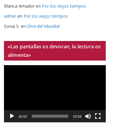
Blanca Amador
en
Por los viejos tiempos
admin
en
Por los viejos tiempos
Sonia S.
en
Otra del Mundial
«Las pantallas os devoran, la lectura os
alimenta»
R
e
p
r
o
d
u
00:00
03:59
c
t