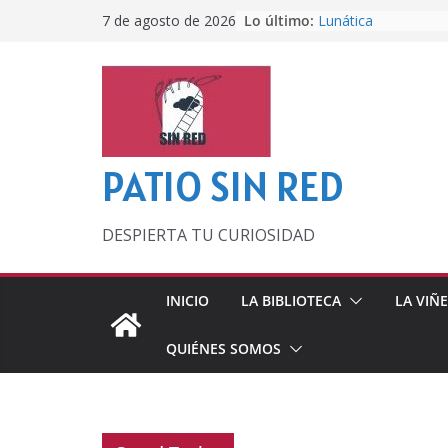
Saltar
Lo último:
Lunática
7 de agosto de 2026
al
Pero, hasta entonc
Por los viejos tiem
contenido
‘La broma infinita’
lecturas veraniegas
Otra del Mundial
PATIO SIN RED
DESPIERTA TU CURIOSIDAD
INICIO
LA BIBLIOTECA
LA VIÑ
QUIÉNES SOMOS