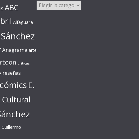
Categorías
ABC
us
bril
Alfaguara
 Sánchez
r
Anagrama
arte
rtoon
críticas
 y reseñas
cómics
E.
l Cultural
Sánchez
A
Guillermo
r