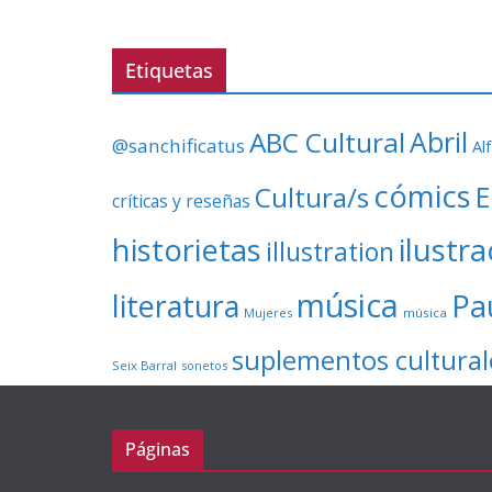
Etiquetas
ABC Cultural
Abril
@sanchificatus
Al
cómics
E
Cultura/s
críticas y reseñas
ilustr
historietas
illustration
música
literatura
Pa
Mujeres
música
suplementos cultural
Seix Barral
sonetos
Páginas