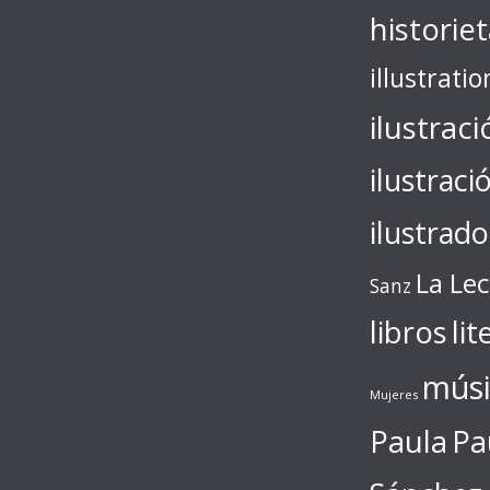
historie
illustratio
ilustraci
ilustraci
ilustrado
La Le
Sanz
libros
lit
músi
Mujeres
Paula
Pa