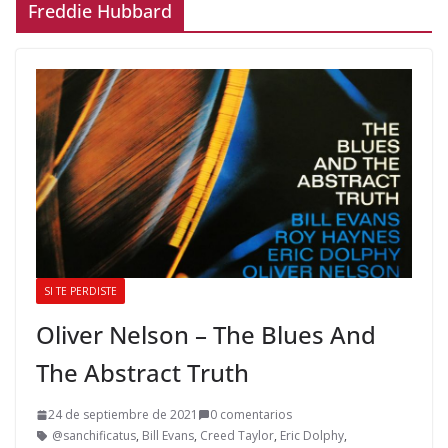
Freddie Hubbard
SI TE PERDISTE
Oliver Nelson – The Blues And
The Abstract Truth
24 de septiembre de 2021
0 comentarios
@sanchificatus
,
Bill Evans
,
Creed Taylor
,
Eric Dolphy
,