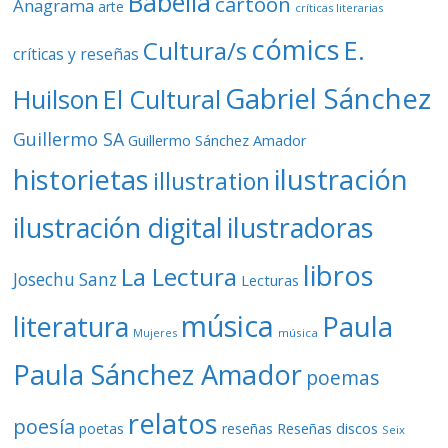
Babelia
cartoon
Anagrama
arte
críticas literarias
cómics
E.
Cultura/s
críticas y reseñas
Gabriel Sánchez
Huilson
El Cultural
Guillermo SA
Guillermo Sánchez Amador
ilustración
historietas
illustration
ilustración digital
ilustradoras
libros
La Lectura
Josechu Sanz
Lecturas
música
literatura
Paula
Mujeres
música
Paula Sánchez Amador
poemas
relatos
poesía
Reseñas discos
poetas
reseñas
Seix