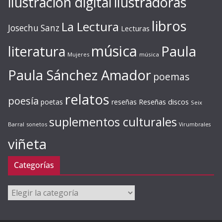
ilustración digital
ilustradoras
libros
La Lectura
Josechu Sanz
Lecturas
música
literatura
Paula
Mujeres
música
Paula Sánchez Amador
poemas
relatos
poesía
Reseñas discos
poetas
reseñas
Seix
suplementos culturales
Barral
sonetos
Virumbrales
viñeta
Categorías
Categorías