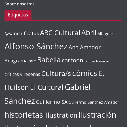
Sobre nosotros
Etiquetas
ABC Cultural
Abril
@sanchificatus
Alfaguara
Alfonso Sánchez
Ana Amador
Babelia
cartoon
Anagrama
arte
críticas literarias
cómics
E.
Cultura/s
críticas y reseñas
Gabriel
Huilson
El Cultural
Sánchez
Guillermo SA
Guillermo Sánchez Amador
ilustración
historietas
illustration