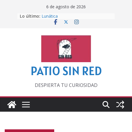
Saltar
6 de agosto de 2026
al
Lo último:
Lunática
contenido
Pero, hasta entonces…
Por los viejos tiempos
‘La broma infinita’ de recomendar
lecturas veraniegas
Otra del Mundial
PATIO SIN RED
DESPIERTA TU CURIOSIDAD