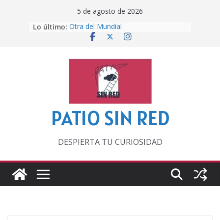
Saltar
5 de agosto de 2026
al
Lo último:
Otra del Mundial
contenido
Lunática
Pero, hasta entonces…
Por los viejos tiempos
‘La broma infinita’ de recomendar
lecturas veraniegas
PATIO SIN RED
DESPIERTA TU CURIOSIDAD