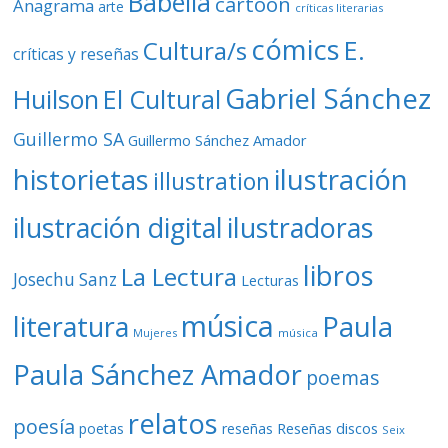
Babelia
cartoon
Anagrama
arte
críticas literarias
cómics
E.
Cultura/s
críticas y reseñas
Gabriel Sánchez
Huilson
El Cultural
Guillermo SA
Guillermo Sánchez Amador
ilustración
historietas
illustration
ilustración digital
ilustradoras
libros
La Lectura
Josechu Sanz
Lecturas
música
literatura
Paula
Mujeres
música
Paula Sánchez Amador
poemas
relatos
poesía
Reseñas discos
poetas
reseñas
Seix