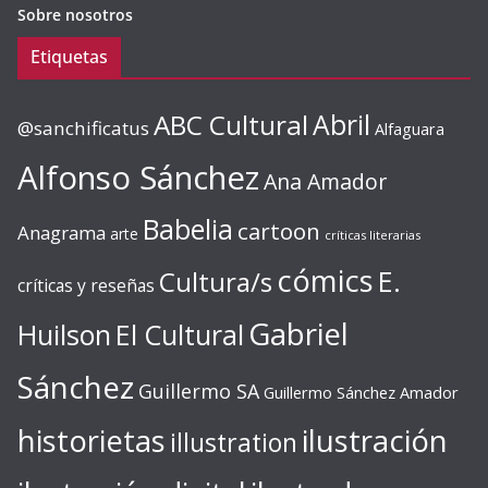
Sobre nosotros
Etiquetas
ABC Cultural
Abril
@sanchificatus
Alfaguara
Alfonso Sánchez
Ana Amador
Babelia
cartoon
Anagrama
arte
críticas literarias
cómics
E.
Cultura/s
críticas y reseñas
Gabriel
Huilson
El Cultural
Sánchez
Guillermo SA
Guillermo Sánchez Amador
ilustración
historietas
illustration