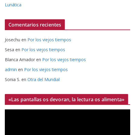
Lunática
Comentarios recientes
Josechu
en
Por los viejos tiempos
Sesa
en
Por los viejos tiempos
Blanca Amador
en
Por los viejos tiempos
admin
en
Por los viejos tiempos
Sonia S.
en
Otra del Mundial
«Las pantallas os devoran, la lectura os alimenta»
R
e
p