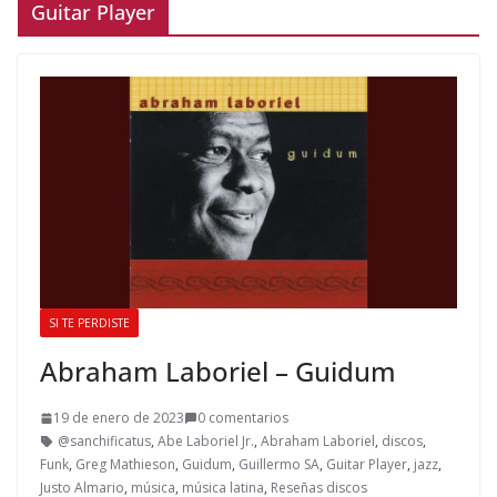
Guitar Player
SI TE PERDISTE
Abraham Laboriel – Guidum
19 de enero de 2023
0 comentarios
@sanchificatus
,
Abe Laboriel Jr.
,
Abraham Laboriel
,
discos
,
Funk
,
Greg Mathieson
,
Guidum
,
Guillermo SA
,
Guitar Player
,
jazz
,
Justo Almario
,
música
,
música latina
,
Reseñas discos