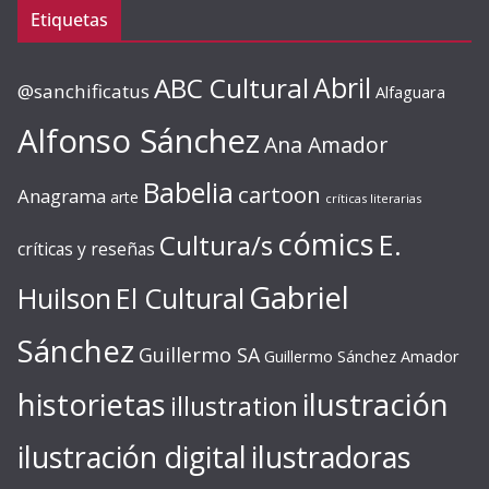
Etiquetas
ABC Cultural
Abril
@sanchificatus
Alfaguara
Alfonso Sánchez
Ana Amador
Babelia
cartoon
Anagrama
arte
críticas literarias
cómics
E.
Cultura/s
críticas y reseñas
Gabriel
Huilson
El Cultural
Sánchez
Guillermo SA
Guillermo Sánchez Amador
ilustración
historietas
illustration
ilustración digital
ilustradoras