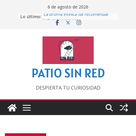
Saltar
6 de agosto de 2026
al
‘La broma infinita’ de recomendar
Lo último:
contenido
lecturas veraniegas
Otra del Mundial
Lunática
Pero, hasta entonces…
Por los viejos tiempos
PATIO SIN RED
DESPIERTA TU CURIOSIDAD