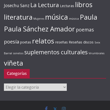
libros
La Lectura
Josechu Sanz
Lecturas
música
literatura
Paula
Mujeres
música
Paula Sánchez Amador
poemas
relatos
poesía
Reseñas discos
poetas
reseñas
Seix
suplementos culturales
Barral
sonetos
Virumbrales
viñeta
Categorías
Categorías