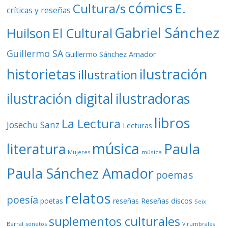
cómics
E.
Cultura/s
críticas y reseñas
Gabriel Sánchez
Huilson
El Cultural
Guillermo SA
Guillermo Sánchez Amador
ilustración
historietas
illustration
ilustración digital
ilustradoras
libros
La Lectura
Josechu Sanz
Lecturas
música
literatura
Paula
Mujeres
música
Paula Sánchez Amador
poemas
relatos
poesía
Reseñas discos
poetas
reseñas
Seix
suplementos culturales
Barral
sonetos
Virumbrales