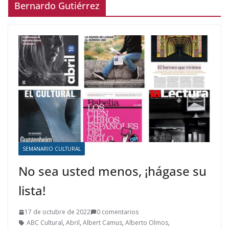
Bernardo Gutiérrez
SEMANARIO CULTURAL
No sea usted menos, ¡hágase su
lista!
17 de octubre de 2022
0 comentarios
ABC Cultural
,
Abril
,
Albert Camus
,
Alberto Olmos
,