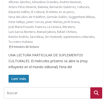
Alfonso Sánchez
,
Almudena Grandes
,
Andrés Neuman
,
Arturo Pérez Reverte
,
Babelia
,
Bernardo Gutiérrez
,
Cultura/s
,
Eduardo Halfon
,
El Cultural
,
El infinito en un junco
,
Feria del Libro de Fránkfort
,
Germán Gullón
,
Guggenheim Bilbao
,
Irene Vallejo
,
Javier Cercas
,
Javier Marías
,
Jordi Gracia
,
José María Pozuelo Yvancos
,
La Lectura
,
literatura
,
Luis García Montero
,
Manuel Jabois
,
Rafael Chirbes
,
Ramón Andrés
,
Sara Mesa
,
Siri Hustvedt
,
suplementos culturales
,
Tu rostro mañana
9 minutos de lectura
UNA LECTURA PARTICULAR DE SUPLEMENTOS
CULTURALES. El miércoles próximo se abre la (muy
influyente en el mundo editorial) Feria del
Leer más