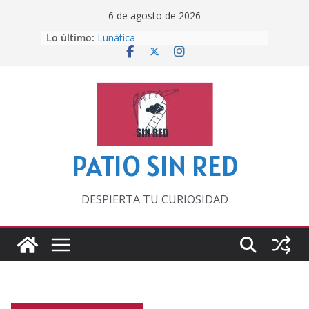
Saltar
6 de agosto de 2026
al
Lo último:
Lunática
contenido
Pero, hasta entonces…
Por los viejos tiempos
‘La broma infinita’ de recomendar
lecturas veraniegas
Otra del Mundial
PATIO SIN RED
DESPIERTA TU CURIOSIDAD