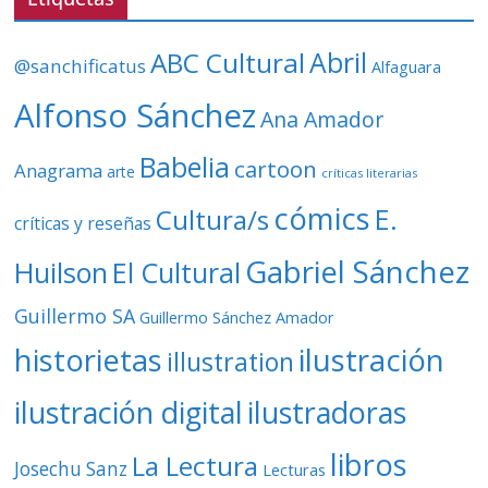
í
d
ABC Cultural
Abril
@sanchificatus
Alfaguara
e
o
Alfonso Sánchez
Ana Amador
Babelia
cartoon
Anagrama
arte
críticas literarias
cómics
E.
Cultura/s
críticas y reseñas
Gabriel Sánchez
Huilson
El Cultural
Guillermo SA
Guillermo Sánchez Amador
ilustración
historietas
illustration
ilustración digital
ilustradoras
libros
La Lectura
Josechu Sanz
Lecturas