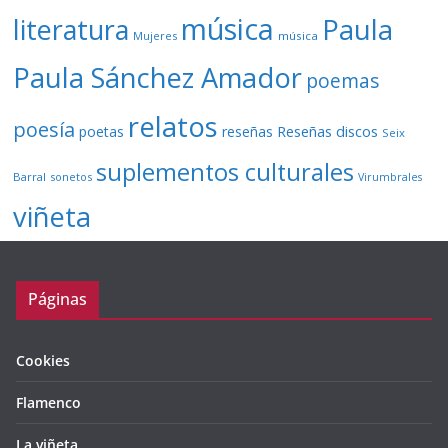
música
literatura
Paula
Mujeres
música
Paula Sánchez Amador
poemas
relatos
poesía
Reseñas discos
poetas
reseñas
Seix
suplementos culturales
Barral
sonetos
Virumbrales
viñeta
Páginas
Cookies
Flamenco
La viñeta