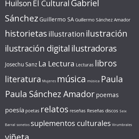
Gabriel
Huilson
El Cultural
Sánchez
Guillermo SA
Guillermo Sánchez Amador
ilustración
historietas
illustration
ilustración digital
ilustradoras
libros
La Lectura
Josechu Sanz
Lecturas
música
literatura
Paula
Mujeres
música
Paula Sánchez Amador
poemas
relatos
poesía
Reseñas discos
poetas
reseñas
Seix
suplementos culturales
Barral
sonetos
Virumbrales
viñeta