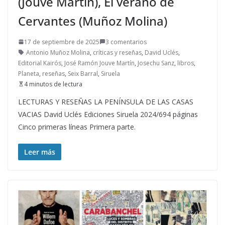
(Jouve Martín), El verano de
Cervantes (Muñoz Molina)
17 de septiembre de 2025
3 comentarios
Antonio Muñoz Molina
,
críticas y reseñas
,
David Uclés
,
Editorial Kairós
,
José Ramón Jouve Martín
,
Josechu Sanz
,
libros
,
Planeta
,
reseñas
,
Seix Barral
,
Siruela
4 minutos de lectura
LECTURAS Y RESEÑAS LA PENÍNSULA DE LAS CASAS
VACIAS David Uclés Ediciones Siruela 2024/694 páginas
Cinco primeras líneas Primera parte.
Leer más