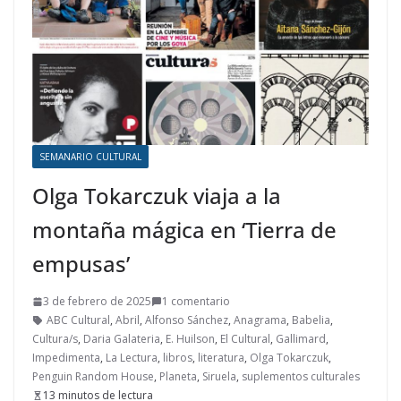
SEMANARIO CULTURAL
Olga Tokarczuk viaja a la
montaña mágica en ‘Tierra de
empusas’
3 de febrero de 2025
1 comentario
ABC Cultural
,
Abril
,
Alfonso Sánchez
,
Anagrama
,
Babelia
,
Cultura/s
,
Daria Galateria
,
E. Huilson
,
El Cultural
,
Gallimard
,
Impedimenta
,
La Lectura
,
libros
,
literatura
,
Olga Tokarczuk
,
Penguin Random House
,
Planeta
,
Siruela
,
suplementos culturales
13 minutos de lectura