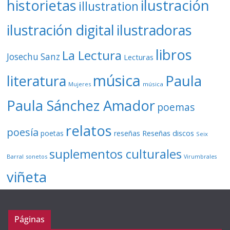
ilustración
historietas
illustration
ilustración digital
ilustradoras
libros
La Lectura
Josechu Sanz
Lecturas
música
literatura
Paula
Mujeres
música
Paula Sánchez Amador
poemas
relatos
poesía
Reseñas discos
poetas
reseñas
Seix
suplementos culturales
Barral
sonetos
Virumbrales
viñeta
Páginas