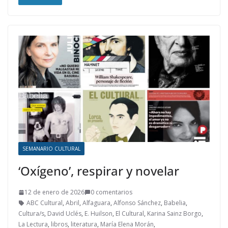
SEMANARIO CULTURAL
‘Oxígeno’, respirar y novelar
12 de enero de 2026
0 comentarios
ABC Cultural
,
Abril
,
Alfaguara
,
Alfonso Sánchez
,
Babelia
,
Cultura/s
,
David Uclés
,
E. Huilson
,
El Cultural
,
Karina Sainz Borgo
,
La Lectura
,
libros
,
literatura
,
María Elena Morán
,