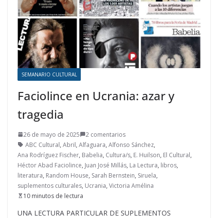
SEMANARIO CULTURAL
Faciolince en Ucrania: azar y
tragedia
26 de mayo de 2025
2 comentarios
ABC Cultural
,
Abril
,
Alfaguara
,
Alfonso Sánchez
,
Ana Rodríguez Fischer
,
Babelia
,
Cultura/s
,
E. Huilson
,
El Cultural
,
Héctor Abad Faciolince
,
Juan José Millás
,
La Lectura
,
libros
,
literatura
,
Random House
,
Sarah Bernstein
,
Siruela
,
suplementos culturales
,
Ucrania
,
Victoria Amélina
10 minutos de lectura
UNA LECTURA PARTICULAR DE SUPLEMENTOS