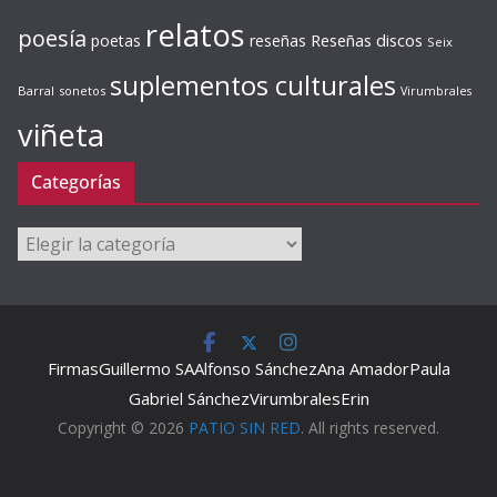
relatos
poesía
Reseñas discos
poetas
reseñas
Seix
suplementos culturales
Barral
sonetos
Virumbrales
viñeta
Categorías
Categorías
Firmas
Guillermo SA
Alfonso Sánchez
Ana Amador
Paula
Gabriel Sánchez
Virumbrales
Erin
Copyright © 2026
PATIO SIN RED
. All rights reserved.