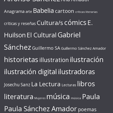
Babelia
cartoon
Anagrama
arte
críticas literarias
cómics
E.
Cultura/s
críticas y reseñas
Gabriel
Huilson
El Cultural
Sánchez
Guillermo SA
Guillermo Sánchez Amador
ilustración
historietas
illustration
ilustración digital
ilustradoras
libros
La Lectura
Josechu Sanz
Lecturas
música
literatura
Paula
Mujeres
música
Paula Sánchez Amador
poemas