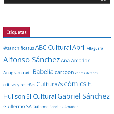
o
r
d
e
v
Etiquetas
í
d
ABC Cultural
Abril
@sanchificatus
Alfaguara
e
o
Alfonso Sánchez
Ana Amador
Babelia
cartoon
Anagrama
arte
críticas literarias
cómics
E.
Cultura/s
críticas y reseñas
Gabriel Sánchez
Huilson
El Cultural
Guillermo SA
Guillermo Sánchez Amador