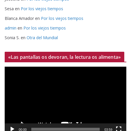
Sesa
en
Por los viejos tiempos
Blanca Amador
en
Por los viejos tiempos
admin
en
Por los viejos tiempos
Sonia S.
en
Otra del Mundial
«Las pantallas os devoran, la lectura os alimenta»
R
e
p
r
o
d
u
c
t
00:00
03:59