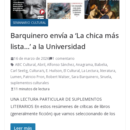
SEMANARIO CULTURAL
Barquinero envía a ‘La chica más
lista…’ a la Universidad
16 de marzo de 2026
1 comentario
ABC Cultural
,
Abril
,
Alfonso Sánchez
,
Anagrama
,
Babelia
,
Carl Seelig
,
Cultura/s
,
E. Huilson
,
El Cultural
,
La Lectura
,
literatura
,
Lumen
,
Patricio Pron
,
Robert Walser
,
Sara Barquinero
,
Siruela
,
suplementos culturales
11 minutos de lectura
UNA LECTURA PARTICULAR DE SUPLEMENTOS
LITERARIOS En estos resúmenes de críticas de libros
(generalmente ficción) que vamos seleccionando de los
Leer más