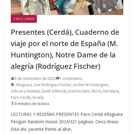
CINCO LÍNEAS
Presentes (Cerdá), Cuaderno de
viaje por el norte de España (M.
Huntington), Notre Dame de la
alegría (Rodríguez Fischer)
5 de noviembre de 2025
1 comentario
Alfaguara
,
Ana Rodríguez Fischer
,
Archer M Huntington
,
críticas y reseñas
,
Gadir Editorial
,
Josechu Sanz
,
libros
,
literatura
,
Paco Cerdá
,
Siruela
4 minutos de lectura
LECTURAS Y RESEÑAS PRESENTES Paco Cerdá Alfaguara
Penguin Random House 2024/321 páginas. Cinco líneas
Está ahí, yacente frente al altar,