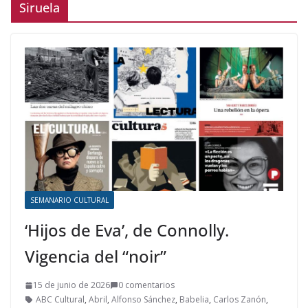
Siruela
SEMANARIO CULTURAL
‘Hijos de Eva’, de Connolly.
Vigencia del “noir”
15 de junio de 2026
0 comentarios
ABC Cultural
,
Abril
,
Alfonso Sánchez
,
Babelia
,
Carlos Zanón
,