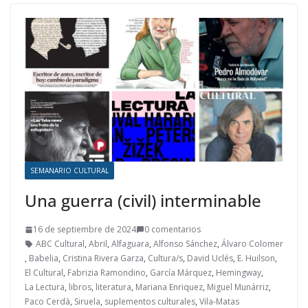
SEMANARIO CULTURAL
Una guerra (civil) interminable
16 de septiembre de 2024
0 comentarios
ABC Cultural
,
Abril
,
Alfaguara
,
Alfonso Sánchez
,
Álvaro Colomer
,
Babelia
,
Cristina Rivera Garza
,
Cultura/s
,
David Uclés
,
E. Huilson
,
El Cultural
,
Fabrizia Ramondino
,
García Márquez
,
Hemingway
,
La Lectura
,
libros
,
literatura
,
Mariana Enriquez
,
Miguel Munárriz
,
Paco Cerdà
,
Siruela
,
suplementos culturales
,
Vila-Matas