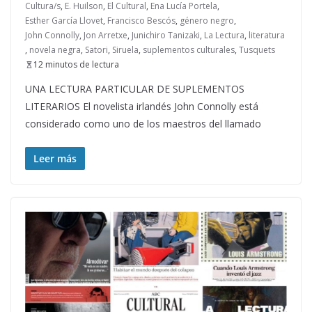
Cultura/s
,
E. Huilson
,
El Cultural
,
Ena Lucía Portela
,
Esther García Llovet
,
Francisco Bescós
,
género negro
,
John Connolly
,
Jon Arretxe
,
Junichiro Tanizaki
,
La Lectura
,
literatura
,
novela negra
,
Satori
,
Siruela
,
suplementos culturales
,
Tusquets
12 minutos de lectura
UNA LECTURA PARTICULAR DE SUPLEMENTOS
LITERARIOS El novelista irlandés John Connolly está
considerado como uno de los maestros del llamado
Leer más