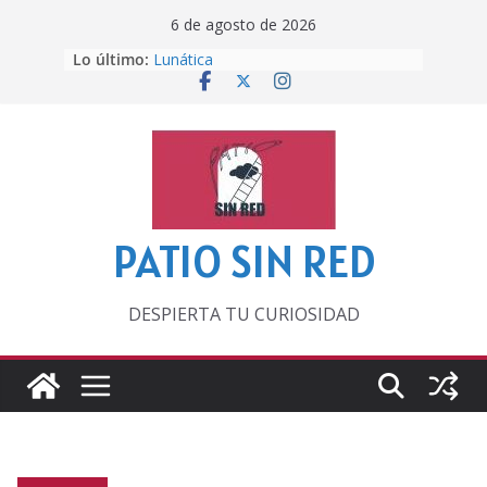
Saltar
6 de agosto de 2026
al
Lo último:
Lunática
contenido
Pero, hasta entonces…
Por los viejos tiempos
‘La broma infinita’ de recomendar
lecturas veraniegas
Otra del Mundial
PATIO SIN RED
DESPIERTA TU CURIOSIDAD