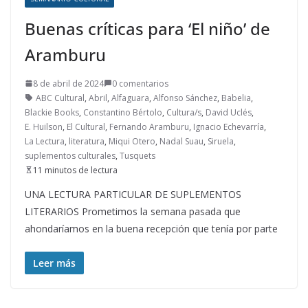
Buenas críticas para ‘El niño’ de
Aramburu
8 de abril de 2024
0 comentarios
ABC Cultural
,
Abril
,
Alfaguara
,
Alfonso Sánchez
,
Babelia
,
Blackie Books
,
Constantino Bértolo
,
Cultura/s
,
David Uclés
,
E. Huilson
,
El Cultural
,
Fernando Aramburu
,
Ignacio Echevarría
,
La Lectura
,
literatura
,
Miqui Otero
,
Nadal Suau
,
Siruela
,
suplementos culturales
,
Tusquets
11 minutos de lectura
UNA LECTURA PARTICULAR DE SUPLEMENTOS
LITERARIOS Prometimos la semana pasada que
ahondaríamos en la buena recepción que tenía por parte
Leer más