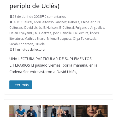
periplo de Uclés)
28 de abril de 2025
0 comentarios
ABC Cultural
,
Abril
,
Alfonso Sánchez
,
Babelia
,
Chloe Aridjis
,
Cultura/s
,
David Uclés
,
E. Huilson
,
El Cultural
,
Fulgencio Argüelles
,
Helen Oyeyemi
,
J.M. Coetzee
,
John Banville
,
La Lectura
,
libros
,
literatura
,
Mathias Enard
,
Milena Busquets
,
Olga Tokarczuk
,
Sarah Anderson
,
Siruela
11 minutos de lectura
UNA LECTURA PARTICULAR DE SUPLEMENTOS
LITERARIOS El pasado viernes, por la mañana, en la
Cadena Ser entrevistaron a David Uclés,
Leer más