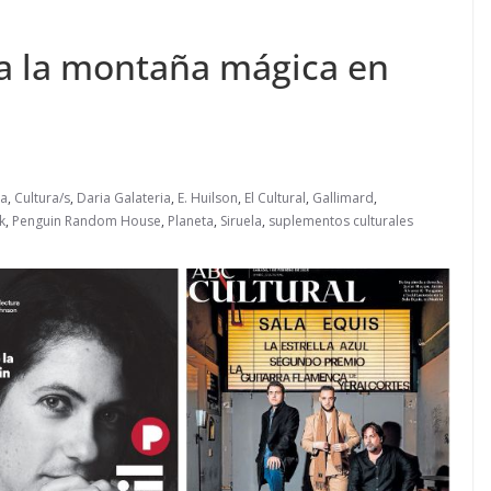
 a la montaña mágica en
ia
,
Cultura/s
,
Daria Galateria
,
E. Huilson
,
El Cultural
,
Gallimard
,
k
,
Penguin Random House
,
Planeta
,
Siruela
,
suplementos culturales