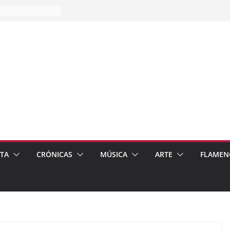
es…
pos
 de recomendar
ETA
CRÓNICAS
MÚSICA
ARTE
FLAMEN