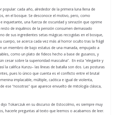
or popular: cada año, alrededor de la primera luna llena de
s, en el bosque. Se desconoce el motivo, pero, como
e inquietante, una fuerza de oscuridad y sinrazón que oprime
el resto de inquilinos de la pensión consumen demasiado
uno de sus ingredientes setas mágicas recogidas en el bosque,
 cuerpo, se acerca cada vez más al horror oculto tras la frágil
te en un miembro de bajo estatus de una manada, empujado a
les, como un plato de fideos hecho a base de gusanos, y
in cesar sobre la superioridad masculina”. En esta “elegante y
 la califica Kunzu– las líneas de batalla son dos. Las posturas
ntes, pues lo único que cuenta es el conflicto entre el brutal
enina implacable, múltiple, caótica e igual de violenta,
de ese “nosotras” que aparece envuelto de mitología clásica,
e dijo Tokarczuk en su discurso de Estocolmo, es siempre muy
, hacerle preguntas al texto que leemos o acabamos de leer.