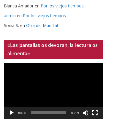
Blanca Amador
en
Por los viejos tiempos
admin
en
Por los viejos tiempos
Sonia S.
en
Otra del Mundial
«Las pantallas os devoran, la lectura os
alimenta»
R
e
p
r
o
d
u
00:00
03:59
c
t