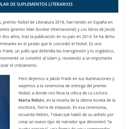
LAR DE SUPLEMENTOS LITERARIOS
k
, premio Nobel de Literatura 2018, han tenido en España en
rantes
(premio Man Booker Internacional)
y
Los libros de Jacob,
e dos años, tras la publicación en su país en 2014. Se ha dicho
rminante en el jurado que le concedió el Nobel. Es una
Frank, un judío que defendía las transgresión y lo orgiástico,
ormente se convirtió al Islam y, reuniendo a un importante
zar el cristianismo.
Pero dejemos a Jakob Frank en sus iluminaciones y
viajemos a la ceremonia de entrega del premio
Nobel, a donde nos lleva la crítica de
La Lectura,
Marta Rebón
, en la reseña de la última novela de la
escritora,
Tierra de empusas
. En esa ceremonia,
recuerda Rebón, Tokarczuk habló de su anhelo por
crear un nuevo tipo de narrador que denominó “la
cuarta persona”, una forma de ver y comprender