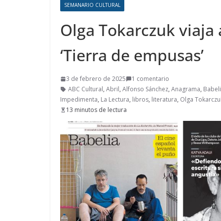
SEMANARIO CULTURAL
Olga Tokarczuk viaja
‘Tierra de empusas’
3 de febrero de 2025
1 comentario
ABC Cultural
,
Abril
,
Alfonso Sánchez
,
Anagrama
,
Babel
Impedimenta
,
La Lectura
,
libros
,
literatura
,
Olga Tokarczu
13 minutos de lectura