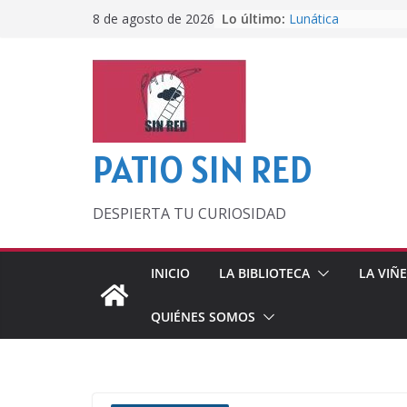
Saltar
Lo último:
Lunática
8 de agosto de 2026
al
Pero, hasta entonc
Por los viejos tiem
contenido
‘La broma infinita’
lecturas veraniegas
Otra del Mundial
PATIO SIN RED
DESPIERTA TU CURIOSIDAD
INICIO
LA BIBLIOTECA
LA VIÑ
QUIÉNES SOMOS