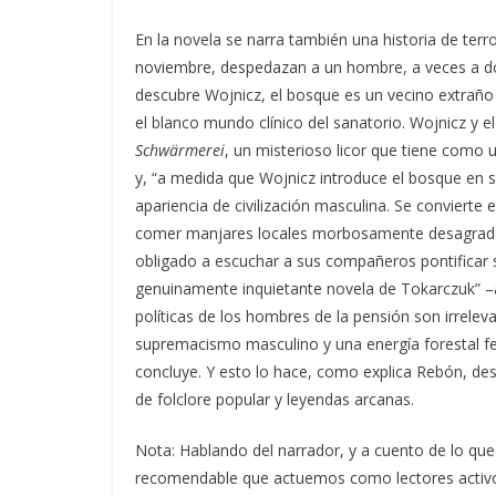
En la novela se narra también una historia de terr
noviembre, despedazan a un hombre, a veces a do
descubre Wojnicz, el bosque es un vecino extraño 
el blanco mundo clínico del sanatorio. Wojnicz y 
Schwärmerei
, un misterioso licor que tiene como 
y, “a medida que Wojnicz introduce el bosque en su
apariencia de civilización masculina. Se convier
comer manjares locales morbosamente desagradab
obligado a escuchar a sus compañeros pontificar s
genuinamente inquietante novela de Tokarczuk” –así
políticas de los hombres de la pensión son irreleva
supremacismo masculino y una energía forestal fem
concluye. Y esto lo hace, como explica Rebón, des
de folclore popular y leyendas arcanas.
Nota: Hablando del narrador, y a cuento de lo qu
recomendable que actuemos como lectores activos