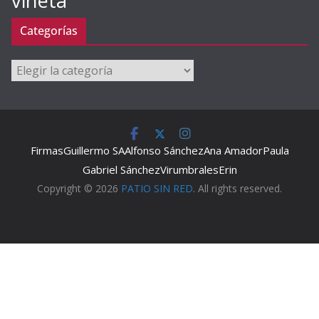
viñeta
Categorías
Categorías
Firmas
Guillermo SA
Alfonso Sánchez
Ana Amador
Paula
Gabriel Sánchez
Virumbrales
Erin
Copyright © 2026
PATIO SIN RED
. All rights reserved.