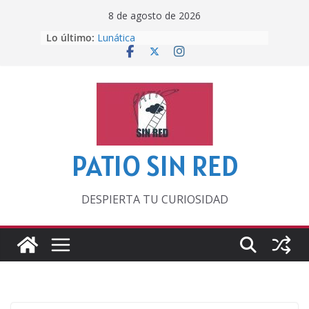
Saltar
8 de agosto de 2026
al
Lo último:
Lunática
contenido
Pero, hasta entonces…
Por los viejos tiempos
‘La broma infinita’ de recomendar
lecturas veraniegas
Otra del Mundial
PATIO SIN RED
DESPIERTA TU CURIOSIDAD