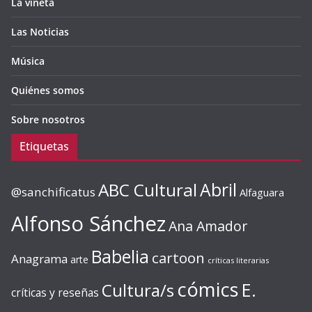
La viñeta
Las Noticias
Música
Quiénes somos
Sobre nosotros
Etiquetas
ABC Cultural
Abril
@sanchificatus
Alfaguara
Alfonso Sánchez
Ana Amador
Babelia
cartoon
Anagrama
arte
críticas literarias
cómics
E.
Cultura/s
críticas y reseñas