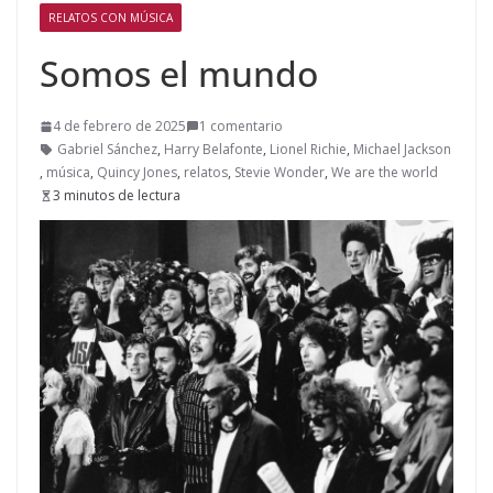
RELATOS CON MÚSICA
Somos el mundo
4 de febrero de 2025
1 comentario
Gabriel Sánchez
,
Harry Belafonte
,
Lionel Richie
,
Michael Jackson
,
música
,
Quincy Jones
,
relatos
,
Stevie Wonder
,
We are the world
3 minutos de lectura