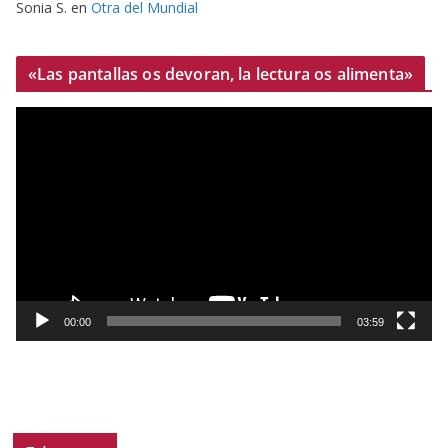
Sonia S.
en
Otra del Mundial
«Las pantallas os devoran, la lectura os alimenta»
R
e
p
r
o
d
u
c
t
00:00
03:59
o
r
d
e
v