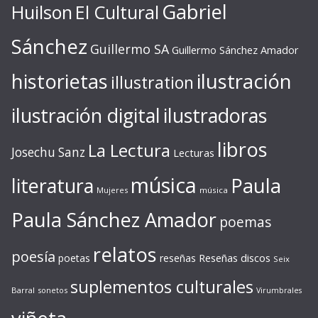
Gabriel
Huilson
El Cultural
Sánchez
Guillermo SA
Guillermo Sánchez Amador
ilustración
historietas
illustration
ilustración digital
ilustradoras
libros
La Lectura
Josechu Sanz
Lecturas
música
literatura
Paula
Mujeres
música
Paula Sánchez Amador
poemas
relatos
poesía
Reseñas discos
poetas
reseñas
Seix
suplementos culturales
Barral
sonetos
Virumbrales