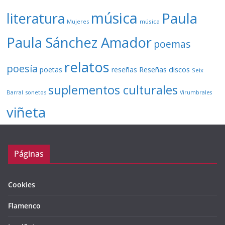
música
literatura
Paula
Mujeres
música
Paula Sánchez Amador
poemas
relatos
poesía
Reseñas discos
poetas
reseñas
Seix
suplementos culturales
Barral
sonetos
Virumbrales
viñeta
Páginas
Cookies
Flamenco