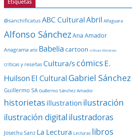
Etiquetas
í
d
ABC Cultural
Abril
@sanchificatus
Alfaguara
e
o
Alfonso Sánchez
Ana Amador
Babelia
cartoon
Anagrama
arte
críticas literarias
cómics
E.
Cultura/s
críticas y reseñas
Gabriel Sánchez
Huilson
El Cultural
Guillermo SA
Guillermo Sánchez Amador
ilustración
historietas
illustration
ilustración digital
ilustradoras
libros
La Lectura
Josechu Sanz
Lecturas