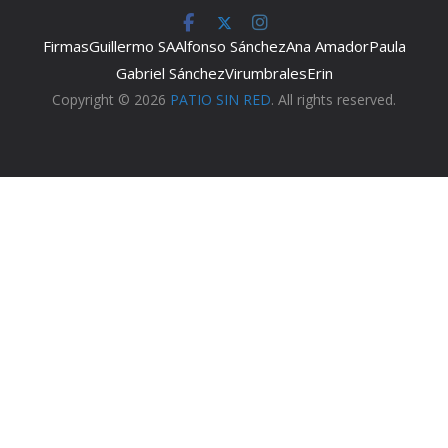
Firmas
Guillermo SA
Alfonso Sánchez
Ana Amador
Paula
Gabriel Sánchez
Virumbrales
Erin
Copyright © 2026
PATIO SIN RED
. All rights reserved.