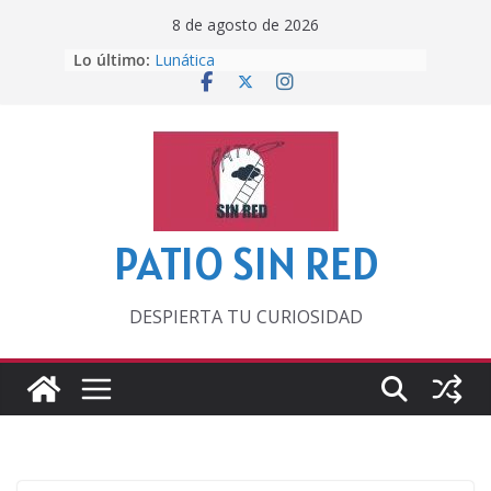
Saltar
8 de agosto de 2026
al
Lo último:
Lunática
contenido
Pero, hasta entonces…
Por los viejos tiempos
‘La broma infinita’ de recomendar
lecturas veraniegas
Otra del Mundial
PATIO SIN RED
DESPIERTA TU CURIOSIDAD