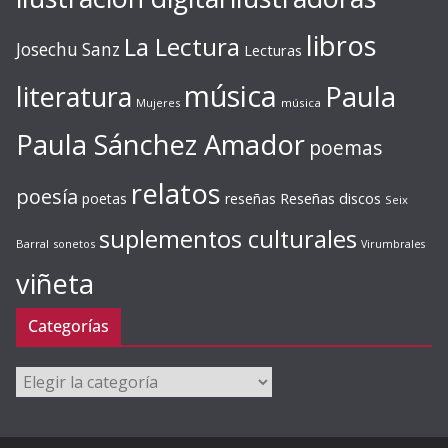
libros
La Lectura
Josechu Sanz
Lecturas
música
literatura
Paula
Mujeres
música
Paula Sánchez Amador
poemas
relatos
poesía
Reseñas discos
poetas
reseñas
Seix
suplementos culturales
Barral
sonetos
Virumbrales
viñeta
Categorías
Categorías