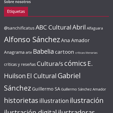
Sobre nosotros
Etiquetas
ABC Cultural
Abril
@sanchificatus
Alfaguara
Alfonso Sánchez
Ana Amador
Babelia
cartoon
Anagrama
arte
críticas literarias
cómics
E.
Cultura/s
críticas y reseñas
Gabriel
Huilson
El Cultural
Sánchez
Guillermo SA
Guillermo Sánchez Amador
ilustración
historietas
illustration
ilustración digital
ilustradoras