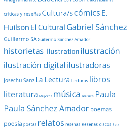
críticas literarias
cómics
E.
Cultura/s
críticas y reseñas
Gabriel Sánchez
Huilson
El Cultural
Guillermo SA
Guillermo Sánchez Amador
ilustración
historietas
illustration
ilustración digital
ilustradoras
libros
La Lectura
Josechu Sanz
Lecturas
música
literatura
Paula
Mujeres
música
Paula Sánchez Amador
poemas
relatos
poesía
Reseñas discos
poetas
reseñas
Seix