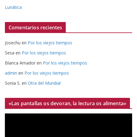
Lunática
Comentarios recientes
Josechu
en
Por los viejos tiempos
Sesa
en
Por los viejos tiempos
Blanca Amador
en
Por los viejos tiempos
admin
en
Por los viejos tiempos
Sonia S.
en
Otra del Mundial
«Las pantallas os devoran, la lectura os alimenta»
R
e
p