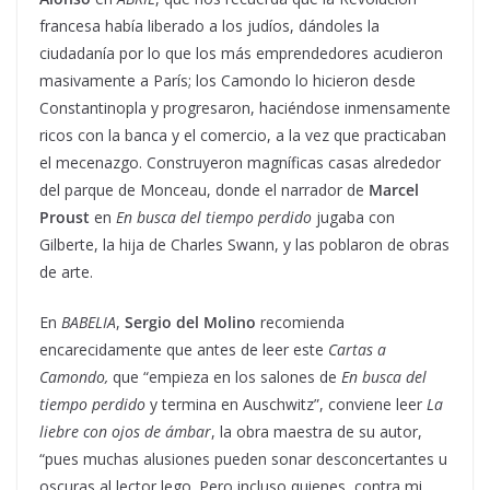
francesa había liberado a los judíos, dándoles la
ciudadanía por lo que los más emprendedores acudieron
masivamente a París; los Camondo lo hicieron desde
Constantinopla y progresaron, haciéndose inmensamente
ricos con la banca y el comercio, a la vez que practicaban
el mecenazgo. Construyeron magníficas casas alrededor
del parque de Monceau, donde el narrador de
Marcel
Proust
en
En busca del tiempo perdido
jugaba con
Gilberte, la hija de Charles Swann, y las poblaron de obras
de arte.
En
BABELIA
,
Sergio del Molino
recomienda
encarecidamente que antes de leer este
Cartas a
Camondo,
que “empieza en los salones de
En busca del
tiempo perdido
y termina en Auschwitz”, conviene leer
La
liebre con ojos de ámbar
, la obra maestra de su autor,
“pues muchas alusiones pueden sonar desconcertantes u
oscuras al lector lego. Pero incluso quienes, contra mi