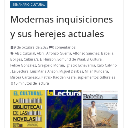
SEMANARIO CULTURAL
Modernas inquisiciones
y sus herejes actuales
9 de octubre de 2023
0 comentarios
ABC Cultural
,
Abril
,
Alfonso Guerra
,
Alfonso Sánchez
,
Babelia
,
Borges
,
Cultura/s
,
E. Huilson
,
Edmund de Waal
,
El Cultural
,
Felipe González
,
Gregorio Morán
,
Ignacio Echevarría
,
Italo Calvino
,
La Lectura
,
Luis María Anson
,
Miguel Delibes
,
Milan Kundera
,
Mircea Cartarescu
,
Patrick Radden Keefe
,
suplementos culturales
15 minutos de lectura