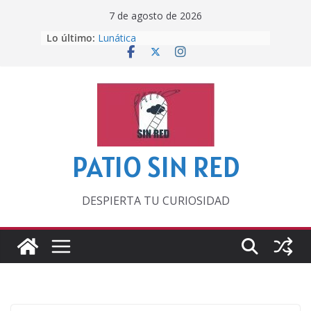
Saltar
7 de agosto de 2026
al
Otra del Mundial
Lo último:
contenido
Lunática
Pero, hasta entonces…
Por los viejos tiempos
‘La broma infinita’ de recomendar
lecturas veraniegas
PATIO SIN RED
DESPIERTA TU CURIOSIDAD