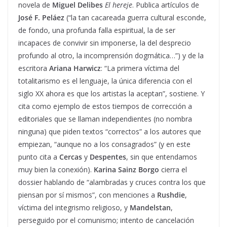
novela de
Miguel Delibes
El hereje
. Publica artículos de
José F. Peláez
(“la tan cacareada guerra cultural esconde,
de fondo, una profunda falla espiritual, la de ser
incapaces de convivir sin imponerse, la del desprecio
profundo al otro, la incomprensión dogmática…”) y de la
escritora
Ariana Harwicz
: “La primera víctima del
totalitarismo es el lenguaje, la única diferencia con el
siglo XX ahora es que los artistas la aceptan”, sostiene. Y
cita como ejemplo de estos tiempos de corrección a
editoriales que se llaman independientes (no nombra
ninguna) que piden textos “correctos” a los autores que
empiezan, “aunque no a los consagrados” (y en este
punto cita a
Cercas
y
Despentes
, sin que entendamos
muy bien la conexión).
Karina Sainz Borgo
cierra el
dossier hablando de “alambradas y cruces contra los que
piensan por sí mismos”, con menciones a
Rushdie
,
víctima del integrismo religioso, y
Mandelstan
,
perseguido por el comunismo; intento de cancelación