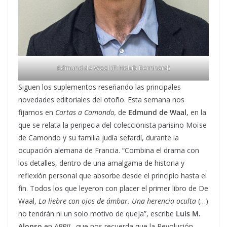
Edmund de Waal (F: Holub Bernhard)
Siguen los suplementos reseñando las principales
novedades editoriales del otoño. Esta semana nos
fijamos en
Cartas a Camondo,
de
Edmund de Waal
, en la
que se relata la peripecia del coleccionista parisino Moïse
de Camondo y su familia judía sefardí, durante la
ocupación alemana de Francia. “Combina el drama con
los detalles, dentro de una amalgama de historia y
reflexión personal que absorbe desde el principio hasta el
fin. Todos los que leyeron con placer el primer libro de De
Waal,
La liebre con ojos de ámbar. Una herencia oculta
(…)
no tendrán ni un solo motivo de queja”, escribe
Luis M.
Alonso
en
ABRIL
, que nos recuerda que la Revolución