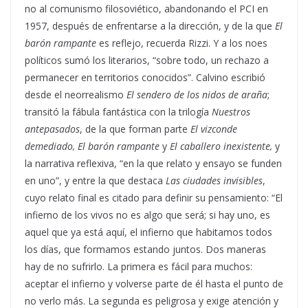
no al comunismo filosoviético, abandonando el PCI en
1957, después de enfrentarse a la dirección, y de la que
El
barón rampante
es reflejo, recuerda Rizzi. Y a los noes
políticos sumó los literarios, “sobre todo, un rechazo a
permanecer en territorios conocidos”. Calvino escribió
desde el neorrealismo
El sendero de los nidos de araña
;
transitó la fábula fantástica con la trilogía
Nuestros
antepasados
, de la que forman parte
El vizconde
demediado, El barón rampante
y
El caballero inexistente,
y
la narrativa reflexiva, “en la que relato y ensayo se funden
en uno”, y entre la que destaca
Las ciudades invisibles
,
cuyo relato final es citado para definir su pensamiento: “El
infierno de los vivos no es algo que será; si hay uno, es
aquel que ya está aquí, el infierno que habitamos todos
los días, que formamos estando juntos. Dos maneras
hay de no sufrirlo. La primera es fácil para muchos:
aceptar el infierno y volverse parte de él hasta el punto de
no verlo más. La segunda es peligrosa y exige atención y