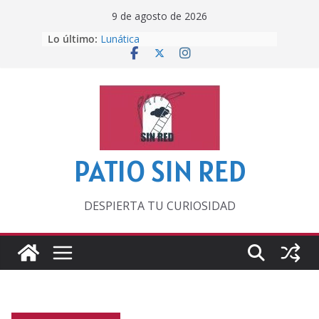
Saltar
9 de agosto de 2026
al
Lo último:
Lunática
contenido
Pero, hasta entonces…
Por los viejos tiempos
‘La broma infinita’ de recomendar
lecturas veraniegas
Otra del Mundial
PATIO SIN RED
DESPIERTA TU CURIOSIDAD