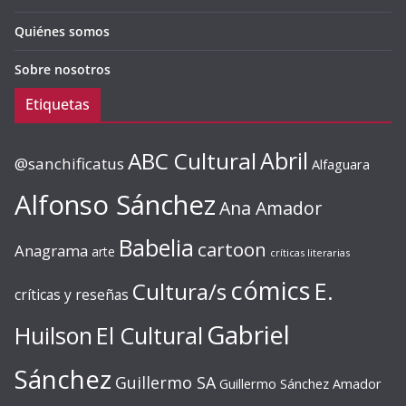
Quiénes somos
Sobre nosotros
Etiquetas
ABC Cultural
Abril
@sanchificatus
Alfaguara
Alfonso Sánchez
Ana Amador
Babelia
cartoon
Anagrama
arte
críticas literarias
cómics
E.
Cultura/s
críticas y reseñas
Gabriel
Huilson
El Cultural
Sánchez
Guillermo SA
Guillermo Sánchez Amador