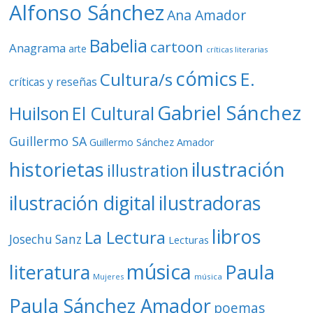
o
Alfonso Sánchez
Ana Amador
Babelia
cartoon
Anagrama
arte
críticas literarias
cómics
E.
Cultura/s
críticas y reseñas
Gabriel Sánchez
Huilson
El Cultural
Guillermo SA
Guillermo Sánchez Amador
ilustración
historietas
illustration
ilustración digital
ilustradoras
libros
La Lectura
Josechu Sanz
Lecturas
música
literatura
Paula
Mujeres
música
Paula Sánchez Amador
poemas