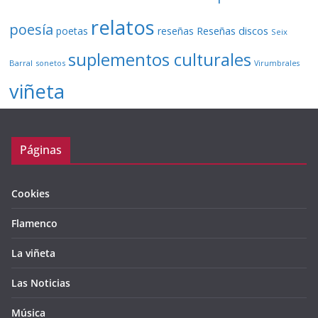
relatos
poesía
Reseñas discos
poetas
reseñas
Seix
suplementos culturales
Barral
sonetos
Virumbrales
viñeta
Páginas
Cookies
Flamenco
La viñeta
Las Noticias
Música