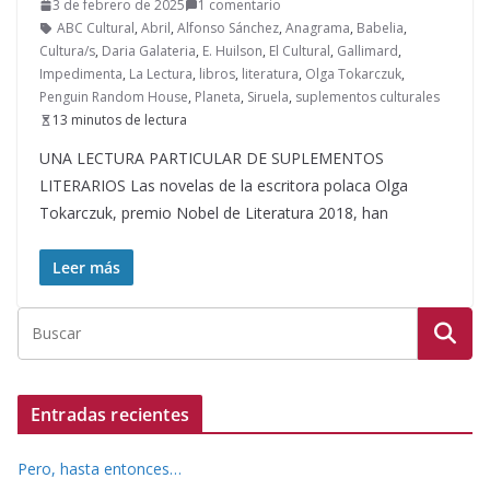
3 de febrero de 2025
1 comentario
ABC Cultural
,
Abril
,
Alfonso Sánchez
,
Anagrama
,
Babelia
,
Cultura/s
,
Daria Galateria
,
E. Huilson
,
El Cultural
,
Gallimard
,
Impedimenta
,
La Lectura
,
libros
,
literatura
,
Olga Tokarczuk
,
Penguin Random House
,
Planeta
,
Siruela
,
suplementos culturales
13 minutos de lectura
UNA LECTURA PARTICULAR DE SUPLEMENTOS
LITERARIOS Las novelas de la escritora polaca Olga
Tokarczuk, premio Nobel de Literatura 2018, han
Leer más
Entradas recientes
Pero, hasta entonces…