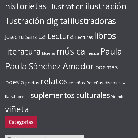
ilustración
historietas
illustration
ilustración digital
ilustradoras
libros
La Lectura
Josechu Sanz
Lecturas
música
literatura
Paula
Mujeres
música
Paula Sánchez Amador
poemas
relatos
poesía
Reseñas discos
poetas
reseñas
Seix
suplementos culturales
Barral
sonetos
Virumbrales
viñeta
Categorías