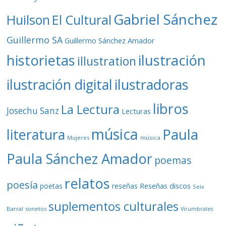
Gabriel Sánchez
Huilson
El Cultural
Guillermo SA
Guillermo Sánchez Amador
ilustración
historietas
illustration
ilustración digital
ilustradoras
libros
La Lectura
Josechu Sanz
Lecturas
música
literatura
Paula
Mujeres
música
Paula Sánchez Amador
poemas
relatos
poesía
Reseñas discos
poetas
reseñas
Seix
suplementos culturales
Barral
sonetos
Virumbrales