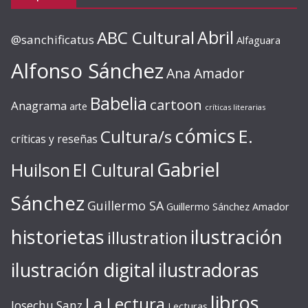
ABC Cultural
Abril
@sanchificatus
Alfaguara
Alfonso Sánchez
Ana Amador
Babelia
cartoon
Anagrama
arte
críticas literarias
cómics
E.
Cultura/s
críticas y reseñas
Gabriel
Huilson
El Cultural
Sánchez
Guillermo SA
Guillermo Sánchez Amador
ilustración
historietas
illustration
ilustración digital
ilustradoras
libros
La Lectura
Josechu Sanz
Lecturas