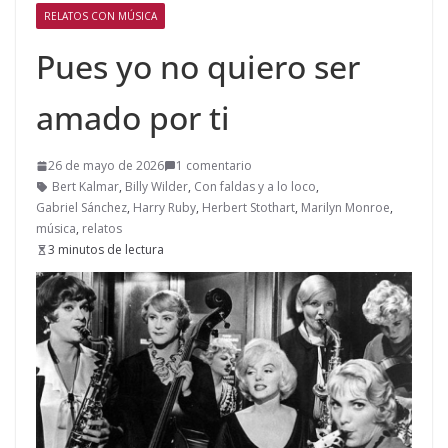
RELATOS CON MÚSICA
Pues yo no quiero ser
amado por ti
26 de mayo de 2026
1 comentario
Bert Kalmar
,
Billy Wilder
,
Con faldas y a lo loco
,
Gabriel Sánchez
,
Harry Ruby
,
Herbert Stothart
,
Marilyn Monroe
,
música
,
relatos
3 minutos de lectura