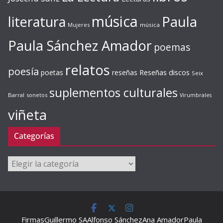
música
literatura
Paula
Mujeres
música
Paula Sánchez Amador
poemas
relatos
poesía
Reseñas discos
poetas
reseñas
Seix
suplementos culturales
Barral
sonetos
Virumbrales
viñeta
Categorías
Categorías
Firmas
Guillermo SA
Alfonso Sánchez
Ana Amador
Paula