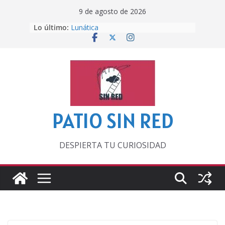
Saltar
9 de agosto de 2026
al
Lo último:
Lunática
contenido
Pero, hasta entonces…
Por los viejos tiempos
‘La broma infinita’ de recomendar
lecturas veraniegas
Otra del Mundial
PATIO SIN RED
DESPIERTA TU CURIOSIDAD