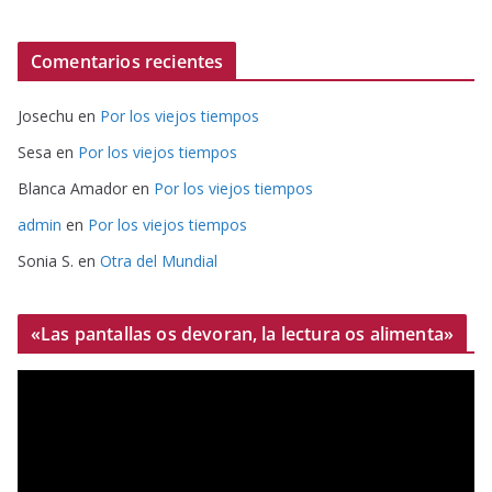
Comentarios recientes
Josechu
en
Por los viejos tiempos
Sesa
en
Por los viejos tiempos
Blanca Amador
en
Por los viejos tiempos
admin
en
Por los viejos tiempos
Sonia S.
en
Otra del Mundial
«Las pantallas os devoran, la lectura os alimenta»
R
e
p
r