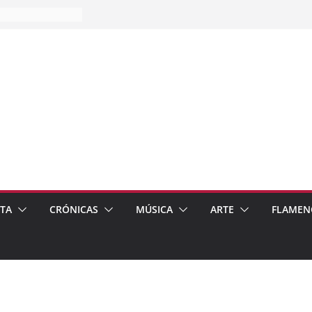
es…
pos
 de recomendar
ETA
CRÓNICAS
MÚSICA
ARTE
FLAMEN