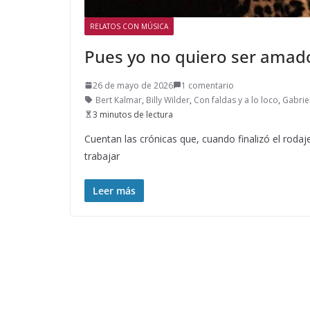
RELATOS CON MÚSICA
Pues yo no quiero ser amado
26 de mayo de 2026
1 comentario
Bert Kalmar
,
Billy Wilder
,
Con faldas y a lo loco
,
Gabrie
3 minutos de lectura
Cuentan las crónicas que, cuando finalizó el rodaje 
trabajar
Leer más