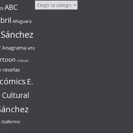
Categorías
ABC
us
bril
Alfaguara
 Sánchez
r
Anagrama
arte
rtoon
críticas
 y reseñas
cómics
E.
l Cultural
Sánchez
A
Guillermo
r