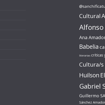
@sanchificat
Cultural
A
Alfonso
Ana Amado
Babelia
ca
críticas
literarias
Cultura/s
Huilson
E
Gabriel 
Guillermo S
Sánchez Amado