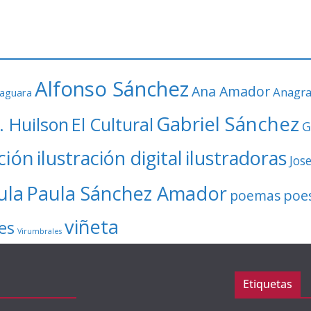
Alfonso Sánchez
Ana Amador
Anagr
faguara
Gabriel Sánchez
. Huilson
El Cultural
G
ación
ilustración digital
ilustradoras
Jos
ula
Paula Sánchez Amador
poe
poemas
viñeta
es
Virumbrales
Etiquetas