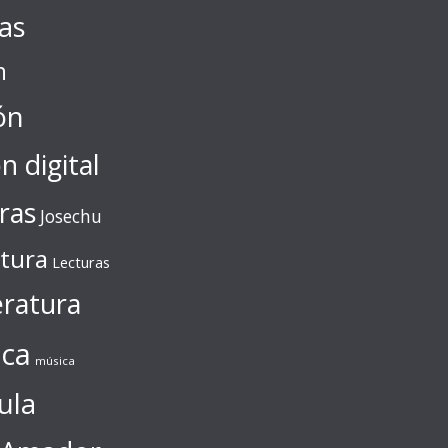
tas
n
ón
ón digital
ras
Josechu
ctura
Lecturas
eratura
ca
música
ula