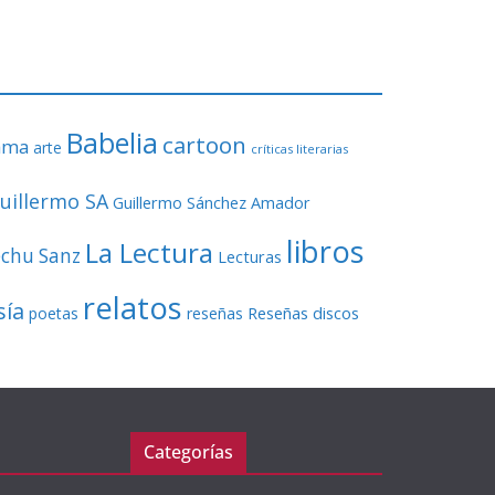
o
r
d
e
v
Babelia
í
cartoon
ama
arte
críticas literarias
d
e
uillermo SA
Guillermo Sánchez Amador
o
libros
La Lectura
echu Sanz
Lecturas
relatos
sía
Reseñas discos
poetas
reseñas
Categorías