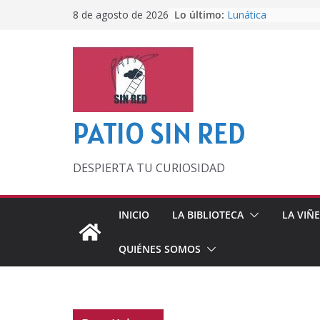
Saltar
Lo último:
Lunática
8 de agosto de 2026
al
Pero, hasta entonc
Por los viejos tiem
contenido
‘La broma infinita’
lecturas veraniegas
Otra del Mundial
PATIO SIN RED
DESPIERTA TU CURIOSIDAD
INICIO
LA BIBLIOTECA
LA VIÑ
QUIÉNES SOMOS