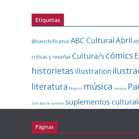
Etiquetas
ABC Cultural
Abril
@sanchificatus
Al
cómics
E
Cultura/s
críticas y reseñas
ilustr
historietas
illustration
música
literatura
Pa
Mujeres
música
suplementos cultural
Seix Barral
sonetos
Páginas