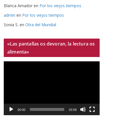
Blanca Amador
en
Por los viejos tiempos
admin
en
Por los viejos tiempos
Sonia S.
en
Otra del Mundial
«Las pantallas os devoran, la lectura os
alimenta»
R
e
p
r
o
d
u
00:00
03:59
c
t