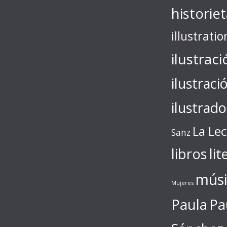
historie
illustratio
ilustraci
ilustraci
ilustrado
La Le
Sanz
libros
lit
músi
Mujeres
Paula
Pa