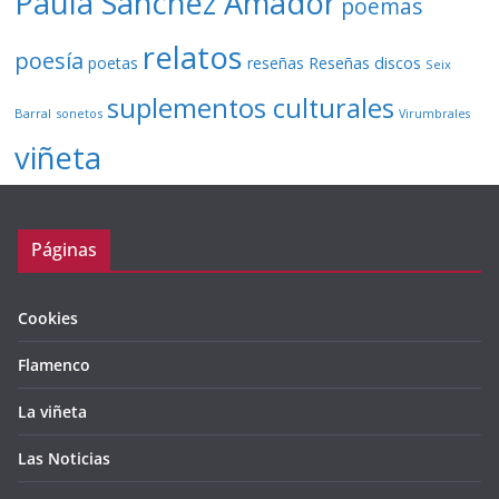
Paula Sánchez Amador
poemas
relatos
poesía
Reseñas discos
poetas
reseñas
Seix
suplementos culturales
Barral
sonetos
Virumbrales
viñeta
Páginas
Cookies
Flamenco
La viñeta
Las Noticias