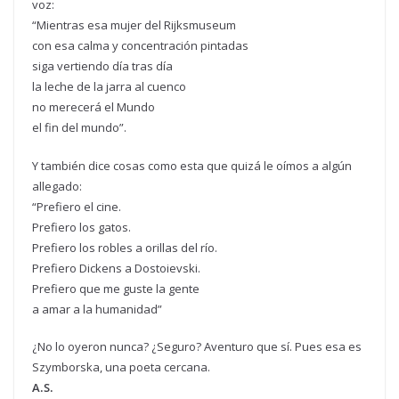
voz:
“Mientras esa mujer del Rijksmuseum
con esa calma y concentración pintadas
siga vertiendo día tras día
la leche de la jarra al cuenco
no merecerá el Mundo
el fin del mundo”.
Y también dice cosas como esta que quizá le oímos a algún
allegado:
“Prefiero el cine.
Prefiero los gatos.
Prefiero los robles a orillas del río.
Prefiero Dickens a Dostoievski.
Prefiero que me guste la gente
a amar a la humanidad”
¿No lo oyeron nunca? ¿Seguro? Aventuro que sí. Pues esa es
Szymborska, una poeta cercana.
A.S.