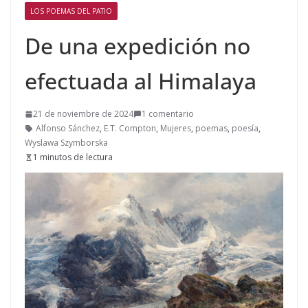
LOS POEMAS DEL PATIO
De una expedición no
efectuada al Himalaya
21 de noviembre de 2024
1 comentario
Alfonso Sánchez
,
E.T. Compton
,
Mujeres
,
poemas
,
poesía
,
Wyslawa Szymborska
1 minutos de lectura