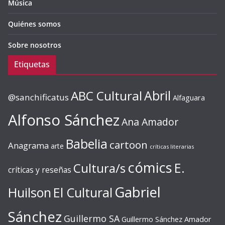
Música
Quiénes somos
Sobre nosotros
Etiquetas
ABC Cultural
Abril
@sanchificatus
Alfaguara
Alfonso Sánchez
Ana Amador
Babelia
cartoon
Anagrama
arte
críticas literarias
cómics
E.
Cultura/s
críticas y reseñas
Gabriel
Huilson
El Cultural
Sánchez
Guillermo SA
Guillermo Sánchez Amador