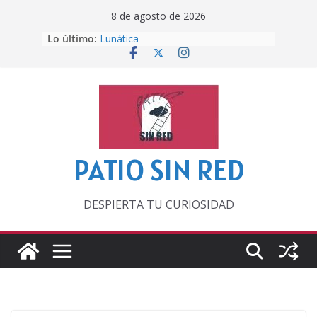
Saltar
8 de agosto de 2026
al
Lo último:
Lunática
contenido
Pero, hasta entonces…
Por los viejos tiempos
‘La broma infinita’ de recomendar
lecturas veraniegas
Otra del Mundial
PATIO SIN RED
DESPIERTA TU CURIOSIDAD