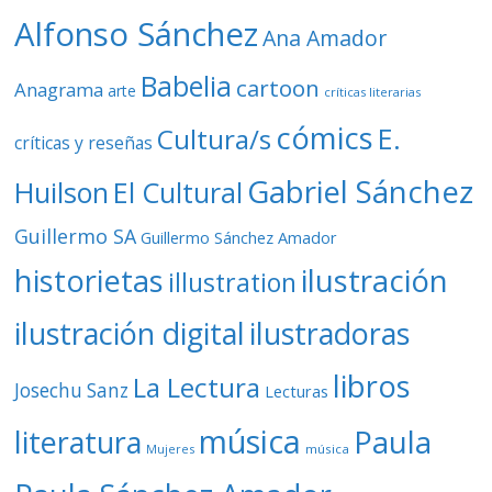
o
Alfonso Sánchez
Ana Amador
Babelia
cartoon
Anagrama
arte
críticas literarias
cómics
E.
Cultura/s
críticas y reseñas
Gabriel Sánchez
Huilson
El Cultural
Guillermo SA
Guillermo Sánchez Amador
ilustración
historietas
illustration
ilustración digital
ilustradoras
libros
La Lectura
Josechu Sanz
Lecturas
música
literatura
Paula
Mujeres
música