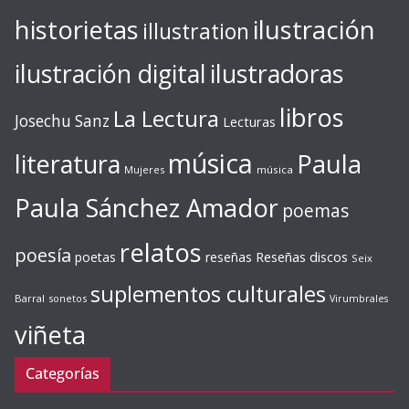
ilustración
historietas
illustration
ilustración digital
ilustradoras
libros
La Lectura
Josechu Sanz
Lecturas
música
literatura
Paula
Mujeres
música
Paula Sánchez Amador
poemas
relatos
poesía
Reseñas discos
poetas
reseñas
Seix
suplementos culturales
Barral
sonetos
Virumbrales
viñeta
Categorías