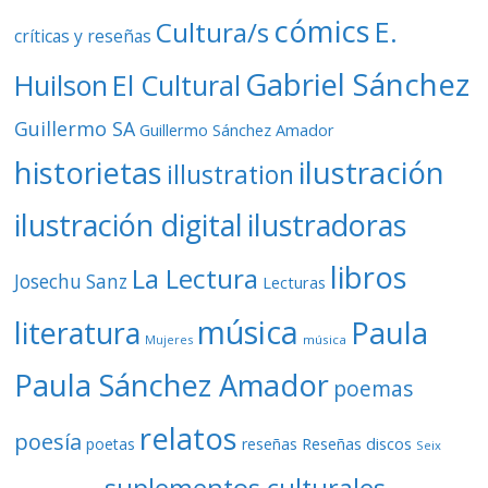
cómics
E.
Cultura/s
críticas y reseñas
Gabriel Sánchez
Huilson
El Cultural
Guillermo SA
Guillermo Sánchez Amador
ilustración
historietas
illustration
ilustración digital
ilustradoras
libros
La Lectura
Josechu Sanz
Lecturas
música
literatura
Paula
Mujeres
música
Paula Sánchez Amador
poemas
relatos
poesía
Reseñas discos
poetas
reseñas
Seix