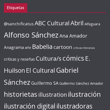
Etiquetas
ABC Cultural
Abril
@sanchificatus
Alfaguara
Alfonso Sánchez
Ana Amador
Babelia
cartoon
Anagrama
arte
críticas literarias
cómics
E.
Cultura/s
críticas y reseñas
Gabriel
Huilson
El Cultural
Sánchez
Guillermo SA
Guillermo Sánchez Amador
ilustración
historietas
illustration
ilustración digital
ilustradoras