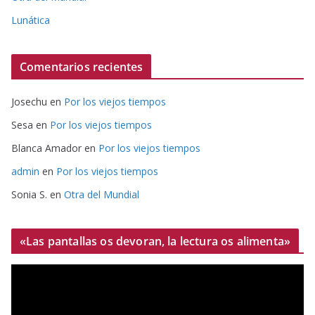
Lunática
Comentarios recientes
Josechu
en
Por los viejos tiempos
Sesa
en
Por los viejos tiempos
Blanca Amador
en
Por los viejos tiempos
admin
en
Por los viejos tiempos
Sonia S.
en
Otra del Mundial
«Las pantallas os devoran, la lectura os alimenta»
R
e
p