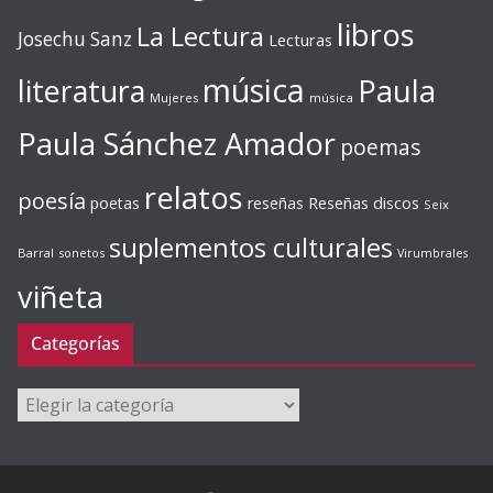
libros
La Lectura
Josechu Sanz
Lecturas
música
literatura
Paula
Mujeres
música
Paula Sánchez Amador
poemas
relatos
poesía
Reseñas discos
poetas
reseñas
Seix
suplementos culturales
Barral
sonetos
Virumbrales
viñeta
Categorías
Categorías