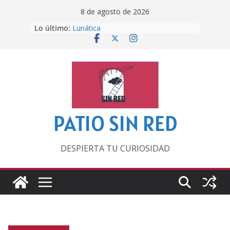
Saltar
8 de agosto de 2026
al
Lo último:
Lunática
contenido
Pero, hasta entonces…
Por los viejos tiempos
‘La broma infinita’ de recomendar
lecturas veraniegas
Otra del Mundial
PATIO SIN RED
DESPIERTA TU CURIOSIDAD