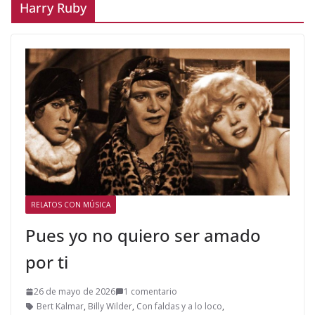
Harry Ruby
RELATOS CON MÚSICA
Pues yo no quiero ser amado
por ti
26 de mayo de 2026
1 comentario
Bert Kalmar
,
Billy Wilder
,
Con faldas y a lo loco
,