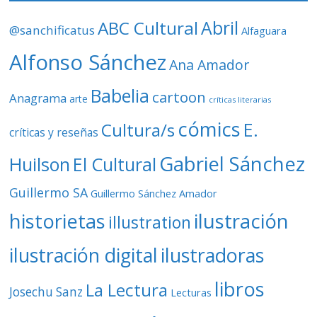
d
ABC Cultural
Abril
@sanchificatus
Alfaguara
e
o
Alfonso Sánchez
Ana Amador
Babelia
cartoon
Anagrama
arte
críticas literarias
cómics
E.
Cultura/s
críticas y reseñas
Gabriel Sánchez
Huilson
El Cultural
Guillermo SA
Guillermo Sánchez Amador
ilustración
historietas
illustration
ilustración digital
ilustradoras
libros
La Lectura
Josechu Sanz
Lecturas