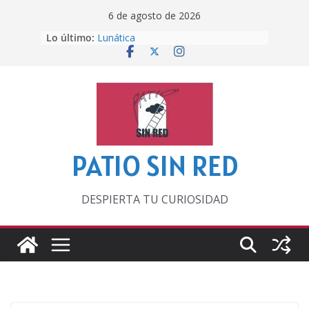
Saltar
6 de agosto de 2026
al
Otra del Mundial
Lo último:
contenido
Lunática
Pero, hasta entonces…
Por los viejos tiempos
‘La broma infinita’ de recomendar
lecturas veraniegas
PATIO SIN RED
DESPIERTA TU CURIOSIDAD