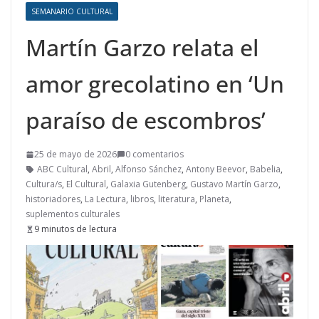
SEMANARIO CULTURAL
Martín Garzo relata el
amor grecolatino en ‘Un
paraíso de escombros’
25 de mayo de 2026
0 comentarios
ABC Cultural
,
Abril
,
Alfonso Sánchez
,
Antony Beevor
,
Babelia
,
Cultura/s
,
El Cultural
,
Galaxia Gutenberg
,
Gustavo Martín Garzo
,
historiadores
,
La Lectura
,
libros
,
literatura
,
Planeta
,
suplementos culturales
9 minutos de lectura