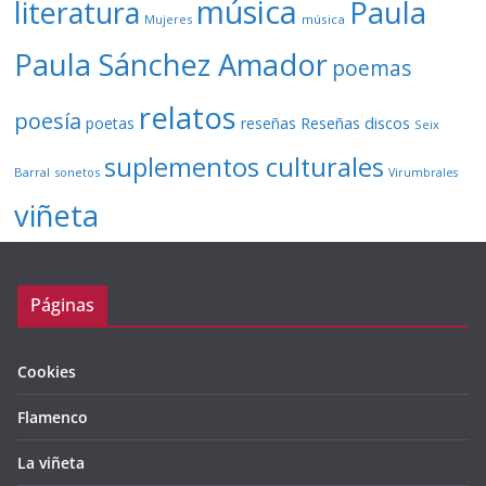
música
literatura
Paula
Mujeres
música
Paula Sánchez Amador
poemas
relatos
poesía
Reseñas discos
poetas
reseñas
Seix
suplementos culturales
Barral
sonetos
Virumbrales
viñeta
Páginas
Cookies
Flamenco
La viñeta