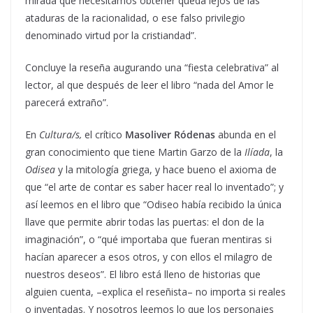
mirada que necesitamos obtener queda lejos de las
ataduras de la racionalidad, o ese falso privilegio
denominado virtud por la cristiandad”.
Concluye la reseña augurando una “fiesta celebrativa” al
lector, al que después de leer el libro “nada del Amor le
parecerá extraño”.
En
Cultura/s,
el crítico
Masoliver Ródenas
abunda en el
gran conocimiento que tiene Martin Garzo de la
Ilíada
, la
Odisea
y la mitología griega, y hace bueno el axioma de
que “el arte de contar es saber hacer real lo inventado”; y
así leemos en el libro que “Odiseo había recibido la única
llave que permite abrir todas las puertas: el don de la
imaginación”, o “qué importaba que fueran mentiras si
hacían aparecer a esos otros, y con ellos el milagro de
nuestros deseos”. El libro está lleno de historias que
alguien cuenta, –explica el reseñista– no importa si reales
o inventadas. Y nosotros leemos lo que los personajes