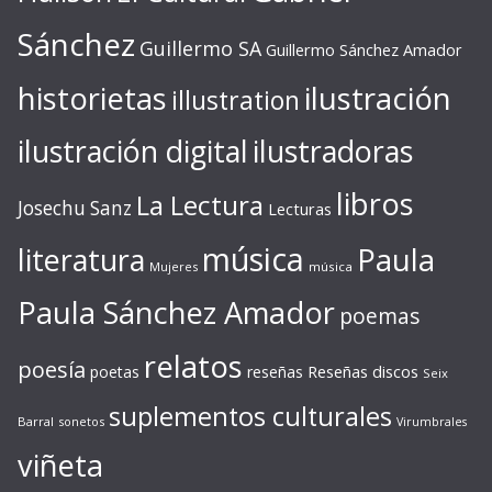
Sánchez
Guillermo SA
Guillermo Sánchez Amador
ilustración
historietas
illustration
ilustración digital
ilustradoras
libros
La Lectura
Josechu Sanz
Lecturas
música
literatura
Paula
Mujeres
música
Paula Sánchez Amador
poemas
relatos
poesía
Reseñas discos
poetas
reseñas
Seix
suplementos culturales
Barral
sonetos
Virumbrales
viñeta