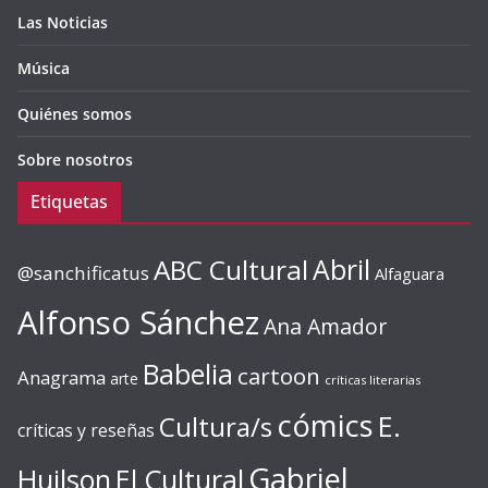
Las Noticias
Música
Quiénes somos
Sobre nosotros
Etiquetas
ABC Cultural
Abril
@sanchificatus
Alfaguara
Alfonso Sánchez
Ana Amador
Babelia
cartoon
Anagrama
arte
críticas literarias
cómics
E.
Cultura/s
críticas y reseñas
Gabriel
Huilson
El Cultural