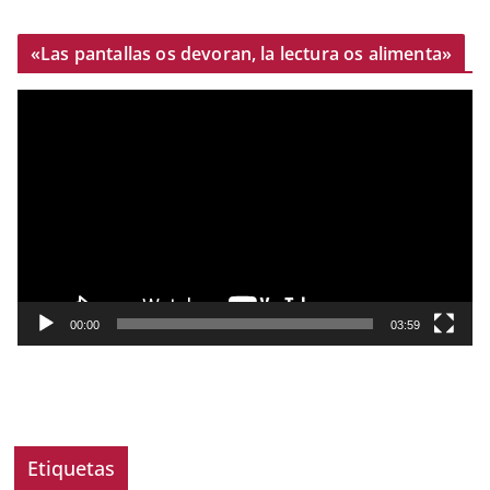
«Las pantallas os devoran, la lectura os alimenta»
R
e
p
r
o
d
u
c
t
00:00
03:59
o
r
d
e
v
Etiquetas
í