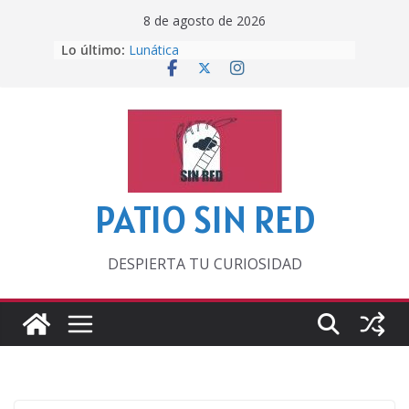
Saltar
8 de agosto de 2026
al
Otra del Mundial
Lo último:
contenido
Lunática
Pero, hasta entonces…
Por los viejos tiempos
‘La broma infinita’ de recomendar
lecturas veraniegas
PATIO SIN RED
DESPIERTA TU CURIOSIDAD