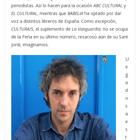
periodistas. Así lo hacen para la ocasión
ABC CULTURAL
y
EL CULTURAL
, mientras que
BABELIA
ha optado por dar
voz a distintos libreros de España. Como excepción,
CULTURA/S
, el suplemento de
La Vanguardia,
no se ocupa
de la Feria en su último número, resacoso aún de su Sant
Jordi, imaginamos.
Ll
e
g
a
d
o
s
a
e
s
t