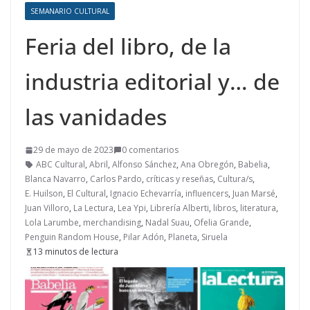
SEMANARIO CULTURAL
Feria del libro, de la
industria editorial y… de
las vanidades
29 de mayo de 2023
0 comentarios
ABC Cultural
,
Abril
,
Alfonso Sánchez
,
Ana Obregón
,
Babelia
,
Blanca Navarro
,
Carlos Pardo
,
críticas y reseñas
,
Cultura/s
,
E. Huilson
,
El Cultural
,
Ignacio Echevarría
,
influencers
,
Juan Marsé
,
Juan Villoro
,
La Lectura
,
Lea Ypi
,
Librería Alberti
,
libros
,
literatura
,
Lola Larumbe
,
merchandising
,
Nadal Suau
,
Ofelia Grande
,
Penguin Random House
,
Pilar Adón
,
Planeta
,
Siruela
13 minutos de lectura