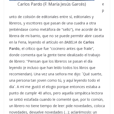
Carlos Pardo (F: María Jesús Garcés)
e
p
unto de colisión de editoriales entre sí, editoriales y
libreros, y escritores que pasan de una cuadra a otra
(entiéndase como metáfora de “sello”), me acordé de la
librera de mi barrio, que no se puede permitir abrir caseta
en la Feria, leyendo el artículo en
BABELIA
de
Carlos
Pardo
, el crítico que fue “cocinero antes que fraile”,
donde comenta que la gente tiene idealizado el trabajo
de librero: “Piensan que los libreros se pasan el día
leyendo (e incluso que han leído todos los libros que
recomiendan). Una vez una señora me dijo: `Qué suerte,
una persona tan joven como tú, y aquí leyendo todo el
día´. A mí me gustó el elogio porque entonces estaba a
punto de cumplir 40 años, pero aquella simpática lectora
se sintió estafada cuando le comenté que, por lo común,
un librero no tiene tiempo de leer: pide novedades, coloca
novedades, devuelve novedades (…); aclarémoslo: un