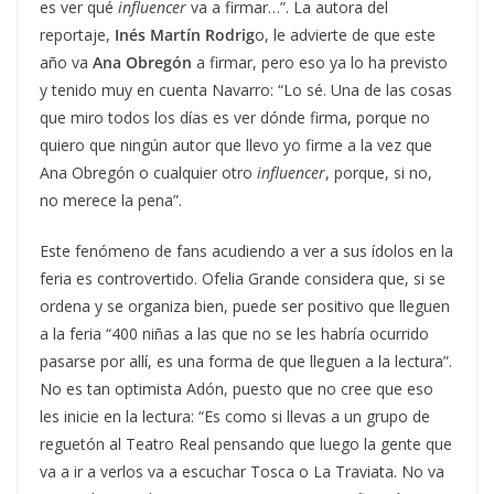
es ver qué
influencer
va a firmar…”. La autora del
reportaje,
Inés Martín Rodrig
o, le advierte de que este
año va
Ana Obregón
a firmar, pero eso ya lo ha previsto
y tenido muy en cuenta Navarro: “Lo sé. Una de las cosas
que miro todos los días es ver dónde firma, porque no
quiero que ningún autor que llevo yo firme a la vez que
Ana Obregón o cualquier otro
influencer
, porque, si no,
no merece la pena”.
Este fenómeno de fans acudiendo a ver a sus ídolos en la
feria es controvertido. Ofelia Grande considera que, si se
ordena y se organiza bien, puede ser positivo que lleguen
a la feria “400 niñas a las que no se les habría ocurrido
pasarse por allí, es una forma de que lleguen a la lectura”.
No es tan optimista Adón, puesto que no cree que eso
les inicie en la lectura: “Es como si llevas a un grupo de
reguetón al Teatro Real pensando que luego la gente que
va a ir a verlos va a escuchar Tosca o La Traviata. No va