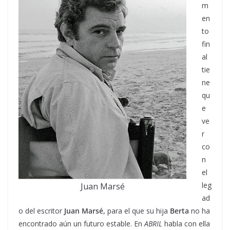
m
en
to
fin
al
tie
ne
qu
e
ve
r
co
n
el
leg
Juan Marsé
ad
o del escritor
Juan Marsé
, para el que su hija
Berta
no ha
encontrado aún un futuro estable. En
ABRIL
habla con ella