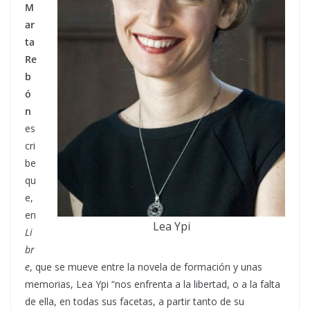
M
ar
ta
Re
b
ó
n
es
cri
be
qu
e,
en
Lea Ypi
Li
br
e
, que se mueve entre la novela de formación y unas
memorias, Lea Ypi “nos enfrenta a la libertad, o a la falta
de ella, en todas sus facetas, a partir tanto de su