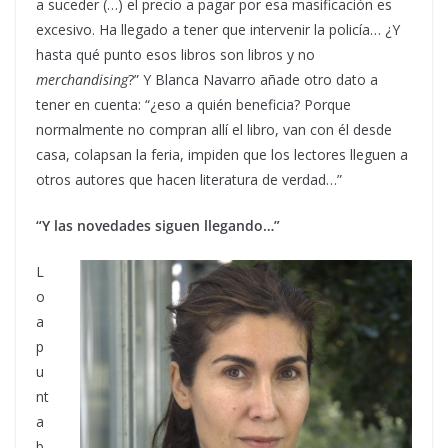
a suceder (…) el precio a pagar por esa masificación es
excesivo. Ha llegado a tener que intervenir la policía… ¿Y
hasta qué punto esos libros son libros y no
merchandising
?” Y Blanca Navarro añade otro dato a
tener en cuenta: “¿eso a quién beneficia? Porque
normalmente no compran allí el libro, van con él desde
casa, colapsan la feria, impiden que los lectores lleguen a
otros autores que hacen literatura de verdad…”
“Y las novedades siguen llegando…”
L
o
a
p
u
nt
a
b