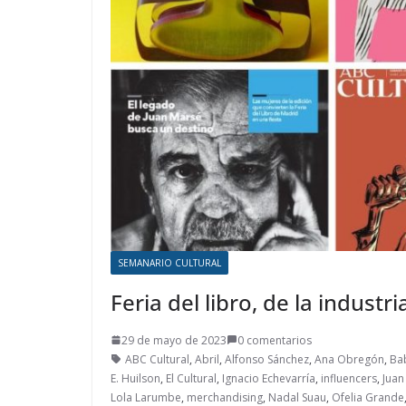
SEMANARIO CULTURAL
Feria del libro, de la industr
29 de mayo de 2023
0 comentarios
ABC Cultural
,
Abril
,
Alfonso Sánchez
,
Ana Obregón
,
Ba
E. Huilson
,
El Cultural
,
Ignacio Echevarría
,
influencers
,
Juan
Lola Larumbe
,
merchandising
,
Nadal Suau
,
Ofelia Grande