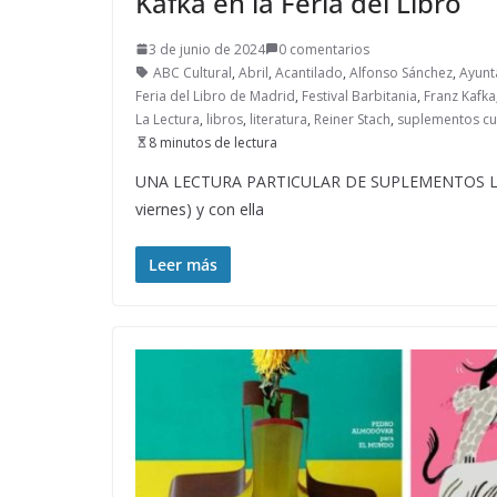
Kafka en la Feria del Libro
3 de junio de 2024
0 comentarios
ABC Cultural
,
Abril
,
Acantilado
,
Alfonso Sánchez
,
Ayunt
Feria del Libro de Madrid
,
Festival Barbitania
,
Franz Kafka
La Lectura
,
libros
,
literatura
,
Reiner Stach
,
suplementos cu
8 minutos de lectura
UNA LECTURA PARTICULAR DE SUPLEMENTOS LITERA
viernes) y con ella
Leer más