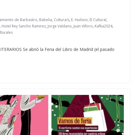
amiento de Barbastro
,
Babelia
,
Cultura/s
,
E. Huilson
,
El Cultural
,
,
Hotel Rey Sancho Ramirez
,
Jorge Valdano
,
Juan Villoro
,
Kafka2024
,
lturales
RIOS Se abrió la Feria del Libro de Madrid (el pasado