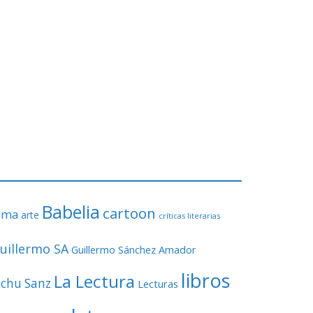
Babelia
cartoon
ama
arte
críticas literarias
uillermo SA
Guillermo Sánchez Amador
libros
La Lectura
echu Sanz
Lecturas