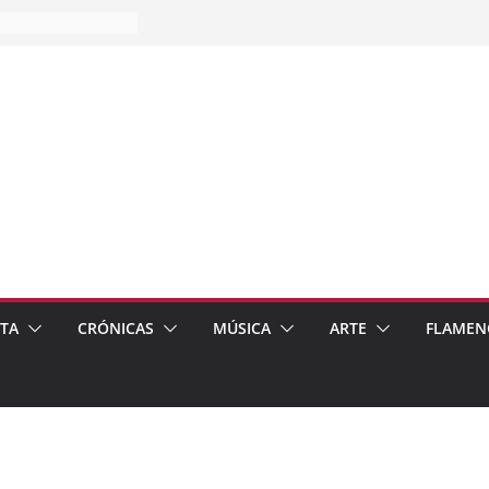
ces…
mpos
’ de recomendar
s
ETA
CRÓNICAS
MÚSICA
ARTE
FLAMEN