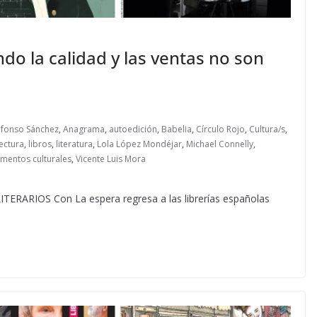
ndo la calidad y las ventas no son
lfonso Sánchez
,
Anagrama
,
autoedición
,
Babelia
,
Círculo Rojo
,
Cultura/s
,
ectura
,
libros
,
literatura
,
Lola López Mondéjar
,
Michael Connelly
,
mentos culturales
,
Vicente Luis Mora
RIOS Con La espera regresa a las librerías españolas