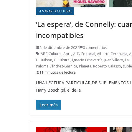
SEMANARIO CULTURAL
‘La espera’, de Connelly: cua
incompatibles
2 de diciembre de 2024
0 comentarios
ABC Cultural
,
Abril
,
AdN Editorial
,
Alberto Cerezuela
,
A
E. Huilson
,
El Cultural
,
Ignacio Echevarría
,
Juan Villoro
,
La L
Paloma Sánchez-Garnica
,
Planeta
,
Roberto Calasso
,
suple
11 minutos de lectura
UNA LECTURA PARTICULAR DE SUPLEMENTOS LITERA
Harry Bosch (sí, el de la
Leer más