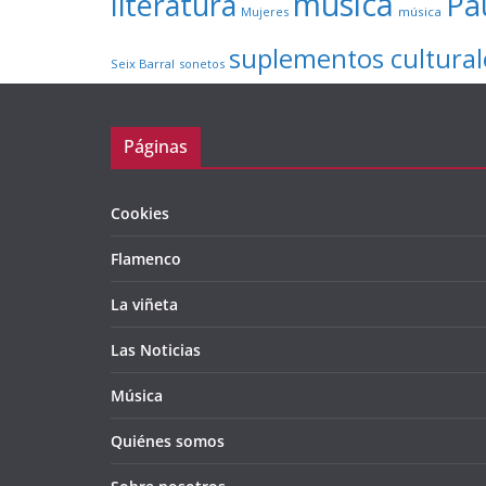
música
literatura
Pa
Mujeres
música
suplementos cultural
Seix Barral
sonetos
Páginas
Cookies
Flamenco
La viñeta
Las Noticias
Música
Quiénes somos