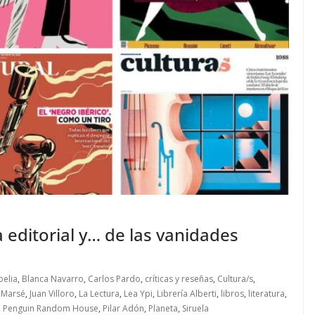
ia editorial y… de las vanidades
belia
,
Blanca Navarro
,
Carlos Pardo
,
críticas y reseñas
,
Cultura/s
,
 Marsé
,
Juan Villoro
,
La Lectura
,
Lea Ypi
,
Librería Alberti
,
libros
,
literatura
,
,
Penguin Random House
,
Pilar Adón
,
Planeta
,
Siruela