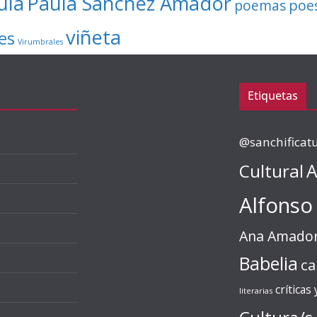
ula
Paula Sánchez Amador
poe
poemas
viñeta
es
Virumbrales
Etiquetas
@sanchificat
Cultural
A
Alfonso
Ana Amado
Babelia
ca
críticas
literarias