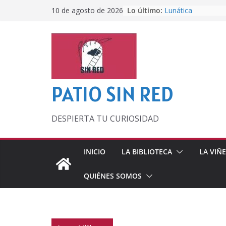
Saltar
Lo último:
Lunática
10 de agosto de 2026
al
Pero, hasta enton
Por los viejos tie
contenido
‘La broma infinita
lecturas veraniega
Otra del Mundial
PATIO SIN RED
DESPIERTA TU CURIOSIDAD
INICIO
LA BIBLIOTECA
LA VIÑ
QUIÉNES SOMOS