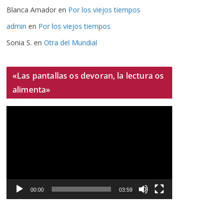
Blanca Amador
en
Por los viejos tiempos
admin
en
Por los viejos tiempos
Sonia S.
en
Otra del Mundial
«Las pantallas os devoran, la lectura os
alimenta»
R
e
p
r
o
d
u
00:00
03:59
c
t