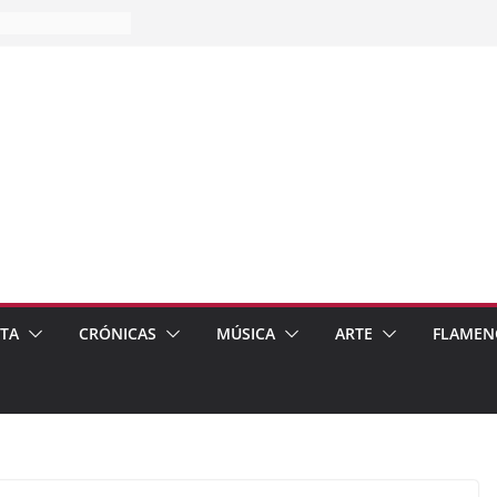
es…
pos
 de recomendar
ETA
CRÓNICAS
MÚSICA
ARTE
FLAMEN