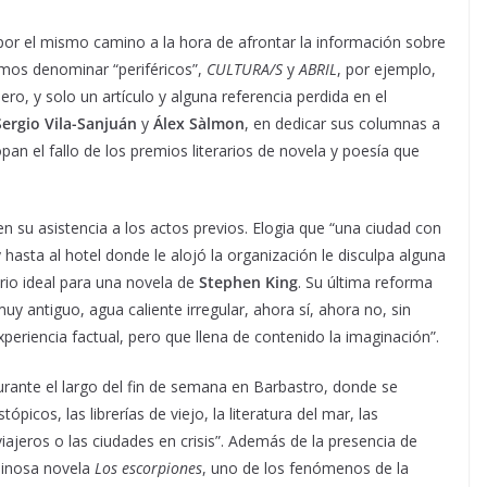
or el mismo camino a la hora de afrontar la información sobre
íamos denominar “periféricos”,
CULTURA/S
y
ABRIL
, por ejemplo,
o, y solo un artículo y alguna referencia perdida en el
Sergio Vila-Sanjuán
y
Álex Sàlmon
, en dedicar sus columnas a
pan el fallo de los premios literarios de novela y poesía que
 su asistencia a los actos previos. Elogia que “una ciudad con
 y hasta al hotel donde le alojó la organización le disculpa alguna
io ideal para una novela de
Stephen King
. Su última reforma
muy antiguo, agua caliente irregular, ahora sí, ahora no, sin
xperiencia factual, pero que llena de contenido la imaginación”.
urante el largo del fin de semana en Barbastro, donde se
icos, las librerías de viejo, la literatura del mar, las
viajeros o las ciudades en crisis”. Además de la presencia de
minosa novela
Los escorpiones
, uno de los fenómenos de la