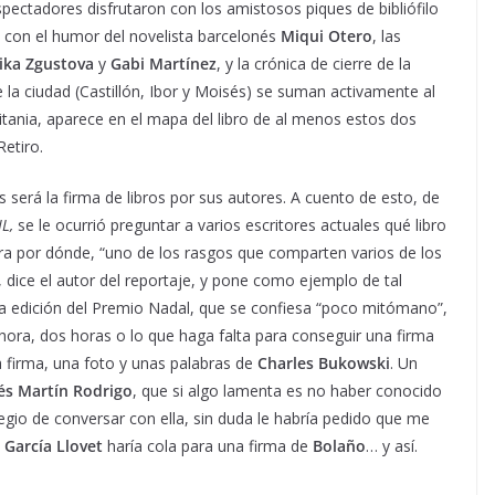
pectadores disfrutaron con los amistosos piques de bibliófilo
; con el humor del novelista barcelonés
Miqui Otero
, las
ka Zgustova
y
Gabi Martínez
, y la crónica de cierre de la
de la ciudad (Castillón, Ibor y Moisés) se suman activamente al
itania, aparece en el mapa del libro de al menos estos dos
Retiro.
s será la firma de libros por sus autores. A cuento de esto, de
IL,
se le ocurrió preguntar a varios escritores actuales qué libro
mira por dónde, “uno de los rasgos que comparten varios de los
 dice el autor del reportaje, y pone como ejemplo de tal
ma edición del Premio Nadal, que se confiesa “poco mitómano”,
hora, dos horas o lo que haga falta para conseguir una firma
a firma, una foto y unas palabras de
Charles Bukowski
. Un
és Martín Rodrigo
, que si algo lamenta es no haber conocido
vilegio de conversar con ella, sin duda le habría pedido que me
 García Llovet
haría cola para una firma de
Bolaño
… y así.