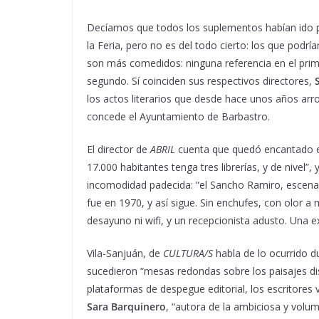
Decíamos que todos los suplementos habían ido p
la Feria, pero no es del todo cierto: los que podr
son más comedidos: ninguna referencia en el primer
segundo. Sí coinciden sus respectivos directores,
los actos literarios que desde hace unos años arro
concede el Ayuntamiento de Barbastro.
El director de
ABRIL
cuenta que quedó encantado en
17.000 habitantes tenga tres librerías, y de nivel”,
incomodidad padecida: “el Sancho Ramiro, escenar
fue en 1970, y así sigue. Sin enchufes, con olor a 
desayuno ni wifi, y un recepcionista adusto. Una e
Vila-Sanjuán, de
CULTURA/S
habla de lo ocurrido d
sucedieron “mesas redondas sobre los paisajes distóp
plataformas de despegue editorial, los escritores 
Sara Barquinero
, “autora de la ambiciosa y volu