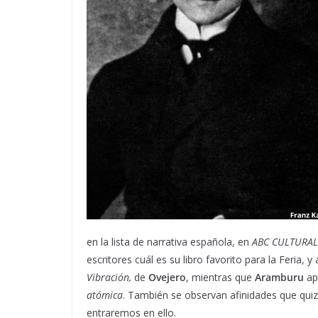
en la lista de narrativa española, en
ABC CULTURA
escritores cuál es su libro favorito para la Feria,
Vibración,
de
Ovejero
, mientras que
Aramburu
ap
atómica
. También se observan afinidades que qui
entraremos en ello.