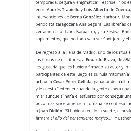
temporada, segura y enigmática” –escribe– “los es
entre
Andrés Trapiello
y
Luis Alberto de Cuenca
intervenciones de
Berna González Harbour
,
Moni
periodista zaragozana
Ana Segura
. Las librerías 
certamen”. Lo dicho, Barbastro, y su Festival Barb
suplementos, que no todo va a ser Sant Jordi y el 
De regreso a la Feria de Madrid, uno de los rituale
las firmas de escritores, a
Eduardo Bravo
, de
ABR
les gustaría que les hubiera firmado su autor y, 
participantes de este juego es su nula mitomanía”,
actitud a
César Pérez Gellida
, ganador de la últi
y le cuesta “entender cuando la gente espera una 
mía” aunque sí haría el esfuerzo por conseguir un
poco más sinceramente mitómana se confiesa
In
a
Joan Didión
. “Si hubiera tenido la suerte, el pri
firmara
El año del pensamiento mágico
…”. Y
Esther