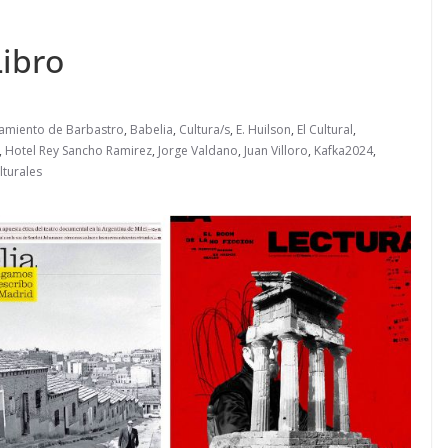
 Libro
amiento de Barbastro
,
Babelia
,
Cultura/s
,
E. Huilson
,
El Cultural
,
,
Hotel Rey Sancho Ramirez
,
Jorge Valdano
,
Juan Villoro
,
Kafka2024
,
lturales