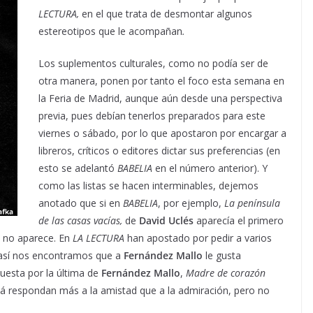
LECTURA,
en el que trata de desmontar algunos
estereotipos que le acompañan
.
Los suplementos culturales, como no podía ser de
otra manera, ponen por tanto el foco esta semana en
la Feria de Madrid, aunque aún desde una perspectiva
previa, pues debían tenerlos preparados para este
viernes o sábado, por lo que apostaron por encargar a
libreros, críticos o editores dictar sus preferencias (en
esto se adelantó
BABELIA
en el número anterior). Y
como las listas se hacen interminables, dejemos
anotado que si en
BABELIA
, por ejemplo,
La península
de las casas vacías,
de
David Uclés
aparecía el primero
L
no aparece. En
LA LECTURA
han apostado por pedir a varios
 y así nos encontramos que a
Fernández Mallo
le gusta
uesta por la última de
Fernández Mallo
,
Madre de corazón
zá respondan más a la amistad que a la admiración, pero no