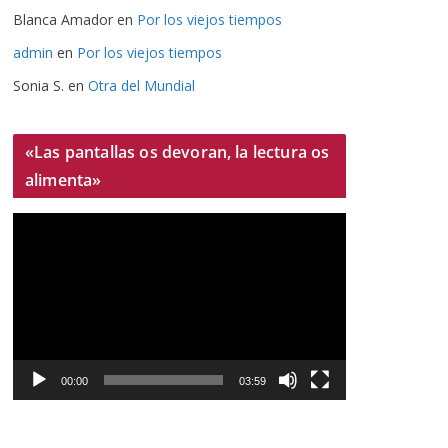
Blanca Amador
en
Por los viejos tiempos
admin
en
Por los viejos tiempos
Sonia S.
en
Otra del Mundial
«Las pantallas os devoran, la lectura os
alimenta»
R
e
p
r
o
d
u
00:00
03:59
c
t