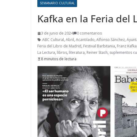
SEMANARIO CULTURAL
Kafka en la Feria del
3 de junio de 2024
0 comentarios
ABC Cultural
,
Abril
,
Acantilado
,
Alfonso Sánchez
,
Ayunt
Feria del Libro de Madrid
,
Festival Barbitania
,
Franz Kafka
La Lectura
,
libros
,
literatura
,
Reiner Stach
,
suplementos cu
8 minutos de lectura