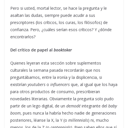
Pero si usted, mortal lector, se hace la pregunta y le
asaltan las dudas, siempre puede acudir a sus
prescriptores (los críticos, los curas, los filósofos) de
confianza. Pero, ¿cuáles serían esos críticos? Y ¿dónde
encontrarlos?
Del crítico de papel al
booktoker
Quienes leyeran esta sección sobre suplementos
culturales la semana pasada recordarán que nos
preguntábamos, entre la ironía y la displicencia, si
existirían
youtubers
o
influencers
que, al igual que los haya
para otros productos de consumo, prescribieran
novedades literarias. Obviamente la pregunta solo pudo
partir de un lego
digital, de un
demodé
integrante del
baby
boom
, pues nunca la habría hecho nadie de generaciones
posteriores, léanse la X, la Y (o
millennials
) ni, mucho
menos, los de la Z (o
centennials
). Bien saben ellos que sí,