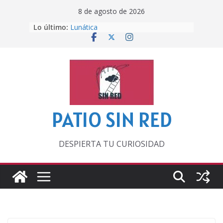
Saltar
8 de agosto de 2026
al
Otra del Mundial
Lo último:
Lunática
contenido
Pero, hasta entonces…
Por los viejos tiempos
‘La broma infinita’ de recomendar
lecturas veraniegas
PATIO SIN RED
DESPIERTA TU CURIOSIDAD