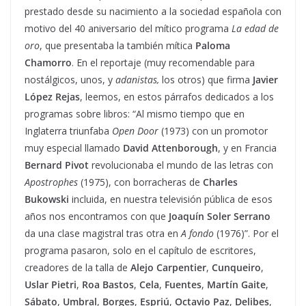
prestado desde su nacimiento a la sociedad española con
motivo del 40 aniversario del mítico programa
La edad de
oro
, que presentaba la también mítica
Paloma
Chamorro
. En el reportaje (muy recomendable para
nostálgicos, unos, y
adanistas,
los otros) que firma
Javier
López Rejas
, leemos, en estos párrafos dedicados a los
programas sobre libros: “Al mismo tiempo que en
Inglaterra triunfaba
Open Door
(1973) con un promotor
muy especial llamado
David Attenborough
, y en Francia
Bernard Pivot
revolucionaba el mundo de las letras con
Apostrophes
(1975), con borracheras de
Charles
Bukowski
incluida, en nuestra televisión pública de esos
años nos encontramos con que
Joaquín Soler Serrano
da una clase magistral tras otra en
A fondo
(1976)”. Por el
programa pasaron, solo en el capítulo de escritores,
creadores de la talla de
Alejo Carpentier
,
Cunqueiro
,
Uslar Pietri
,
Roa Bastos
,
Cela
,
Fuentes
,
Martín Gaite
,
Sábato
,
Umbral
,
Borges
,
Espriú
,
Octavio Paz
,
Delibes
,