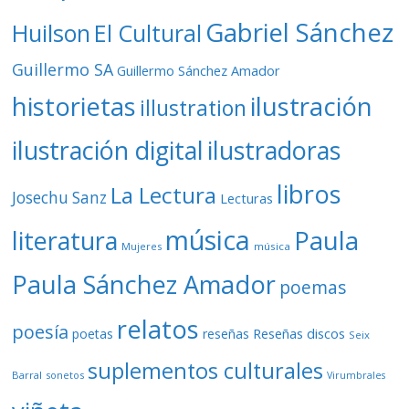
Gabriel Sánchez
Huilson
El Cultural
Guillermo SA
Guillermo Sánchez Amador
ilustración
historietas
illustration
ilustración digital
ilustradoras
libros
La Lectura
Josechu Sanz
Lecturas
música
literatura
Paula
Mujeres
música
Paula Sánchez Amador
poemas
relatos
poesía
Reseñas discos
poetas
reseñas
Seix
suplementos culturales
Barral
sonetos
Virumbrales