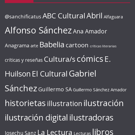
ABC Cultural
Abril
@sanchificatus
Alfaguara
Alfonso Sánchez
Ana Amador
Babelia
cartoon
Anagrama
arte
críticas literarias
cómics
E.
Cultura/s
críticas y reseñas
Gabriel
Huilson
El Cultural
Sánchez
Guillermo SA
Guillermo Sánchez Amador
ilustración
historietas
illustration
ilustración digital
ilustradoras
libros
La Lectura
Josechu Sanz
Lecturas