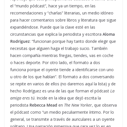
el “mundo pódcast”, hace ya un tiempo, en las
recomendaciones y “charlas” literarias, un medio idóneo
para hacer comentarios sobre libros y literatura que sigue
expandiéndose. Puede que la clave esté en las
circunstancias que explica la periodista y escritora
Aloma
Rodríguez
: “funcionan porque hay tanto donde elegir que
necesitas que alguien haga el trabajo sucio. También
hacen compañía mientras friegas, tiendes, vas en coche
o haces deporte. Por otro lado, el formato a dos
funciona porque el oyente tiende a identificarse con uno
u otro de los que hablan”. El formato a dos conversando
se repite en varios de ellos (no daremos aquí la lista) y de
hecho Rodríguez es una de las que forman el pódcast
La
amiga eres tú
. Incide en la idea que dejó escrita la
periodista
Rebecca Mead
en
The New Yorker
, que observa
el pódcast como “un medio peculiarmente íntimo. Por lo
general, se transmite a través de auriculares a un oyente
solitario. Una narración inmersiva que rara vez lo es en