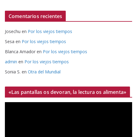
Comentarios recientes
Josechu
en
Por los viejos tiempos
Sesa
en
Por los viejos tiempos
Blanca Amador
en
Por los viejos tiempos
admin
en
Por los viejos tiempos
Sonia S.
en
Otra del Mundial
«Las pantallas os devoran, la lectura os alimenta»
R
e
p
r
o