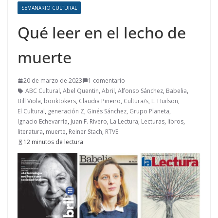
SEMANARIO CULTURAL
Qué leer en el lecho de
muerte
20 de marzo de 2023
1 comentario
ABC Cultural
,
Abel Quentin
,
Abril
,
Alfonso Sánchez
,
Babelia
,
Bill Viola
,
booktokers
,
Claudia Piñeiro
,
Cultura/s
,
E. Huilson
,
El Cultural
,
generación Z
,
Ginés Sánchez
,
Grupo Planeta
,
Ignacio Echevarría
,
Juan F. Rivero
,
La Lectura
,
Lecturas
,
libros
,
literatura
,
muerte
,
Reiner Stach
,
RTVE
12 minutos de lectura