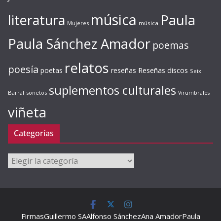
música
literatura
Paula
Mujeres
música
Paula Sánchez Amador
poemas
relatos
poesía
Reseñas discos
poetas
reseñas
Seix
suplementos culturales
Barral
sonetos
Virumbrales
viñeta
Categorías
Categorías
Firmas
Guillermo SA
Alfonso Sánchez
Ana Amador
Paula