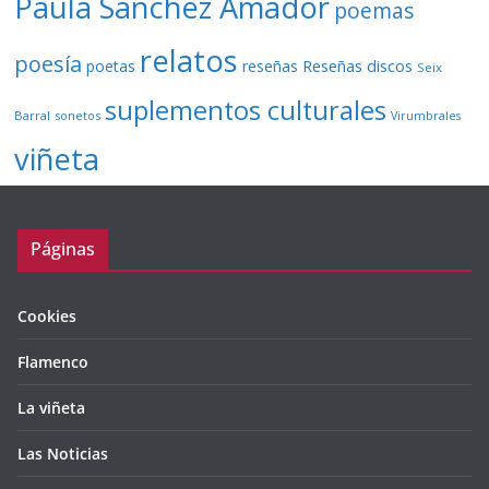
Paula Sánchez Amador
poemas
relatos
poesía
Reseñas discos
poetas
reseñas
Seix
suplementos culturales
Barral
sonetos
Virumbrales
viñeta
Páginas
Cookies
Flamenco
La viñeta
Las Noticias