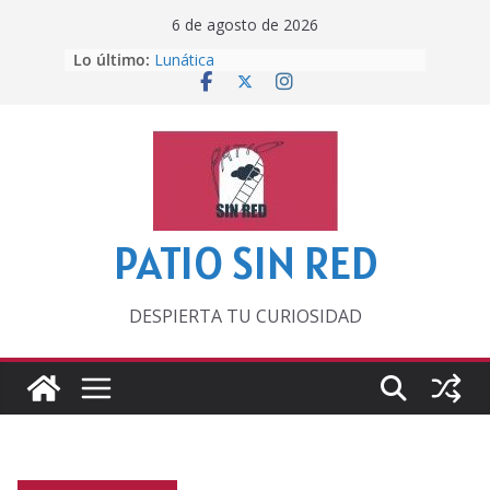
Saltar
6 de agosto de 2026
al
Lo último:
Lunática
contenido
Pero, hasta entonces…
Por los viejos tiempos
‘La broma infinita’ de recomendar
lecturas veraniegas
Otra del Mundial
PATIO SIN RED
DESPIERTA TU CURIOSIDAD