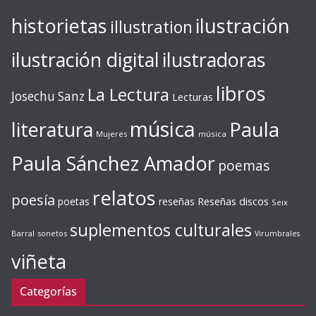
ilustración
historietas
illustration
ilustración digital
ilustradoras
libros
La Lectura
Josechu Sanz
Lecturas
música
literatura
Paula
Mujeres
música
Paula Sánchez Amador
poemas
relatos
poesía
Reseñas discos
poetas
reseñas
Seix
suplementos culturales
Barral
sonetos
Virumbrales
viñeta
Categorías