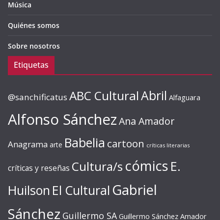
Música
Quiénes somos
Sobre nosotros
Etiquetas
ABC Cultural
Abril
@sanchificatus
Alfaguara
Alfonso Sánchez
Ana Amador
Babelia
cartoon
Anagrama
arte
críticas literarias
cómics
E.
Cultura/s
críticas y reseñas
Gabriel
Huilson
El Cultural
Sánchez
Guillermo SA
Guillermo Sánchez Amador