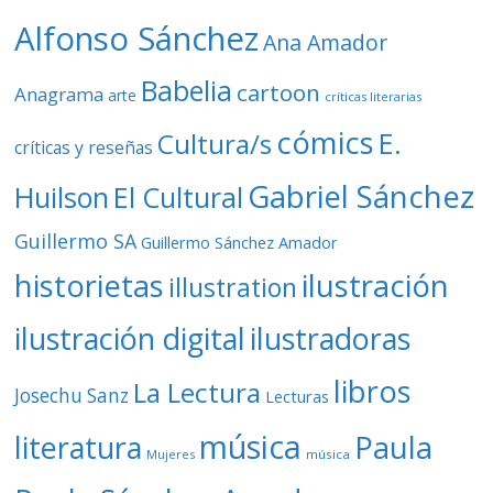
o
Alfonso Sánchez
Ana Amador
Babelia
cartoon
Anagrama
arte
críticas literarias
cómics
E.
Cultura/s
críticas y reseñas
Gabriel Sánchez
Huilson
El Cultural
Guillermo SA
Guillermo Sánchez Amador
ilustración
historietas
illustration
ilustración digital
ilustradoras
libros
La Lectura
Josechu Sanz
Lecturas
música
literatura
Paula
Mujeres
música