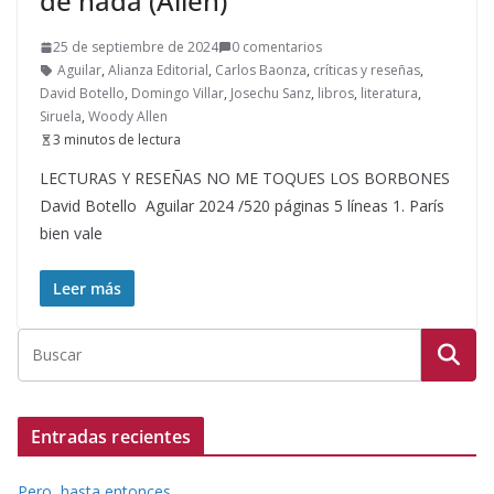
de nada (Allen)
25 de septiembre de 2024
0 comentarios
Aguilar
,
Alianza Editorial
,
Carlos Baonza
,
críticas y reseñas
,
David Botello
,
Domingo Villar
,
Josechu Sanz
,
libros
,
literatura
,
Siruela
,
Woody Allen
3 minutos de lectura
LECTURAS Y RESEÑAS NO ME TOQUES LOS BORBONES
David Botello Aguilar 2024 /520 páginas 5 líneas 1. París
bien vale
Leer más
Entradas recientes
Pero, hasta entonces…