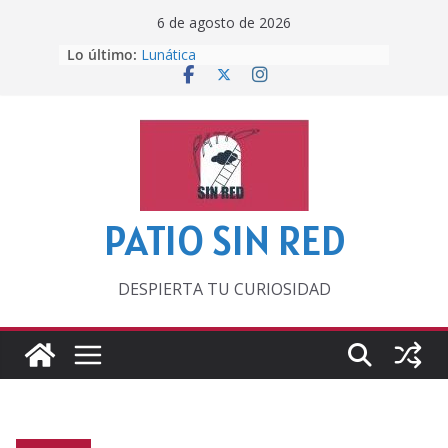
Saltar
6 de agosto de 2026
al
Lo último:
Lunática
contenido
Pero, hasta entonces…
Por los viejos tiempos
‘La broma infinita’ de recomendar
lecturas veraniegas
Otra del Mundial
PATIO SIN RED
DESPIERTA TU CURIOSIDAD