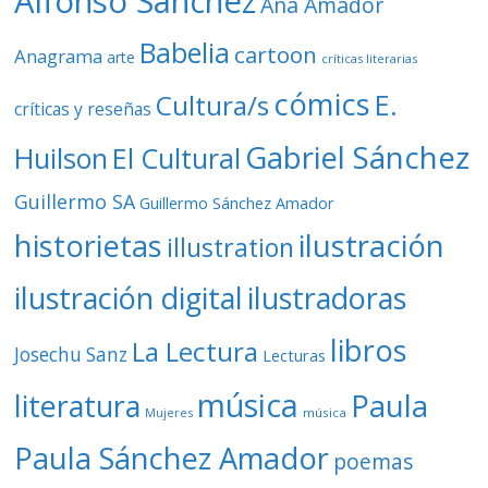
Alfonso Sánchez
Ana Amador
Babelia
cartoon
Anagrama
arte
críticas literarias
cómics
E.
Cultura/s
críticas y reseñas
Gabriel Sánchez
Huilson
El Cultural
Guillermo SA
Guillermo Sánchez Amador
ilustración
historietas
illustration
ilustración digital
ilustradoras
libros
La Lectura
Josechu Sanz
Lecturas
música
literatura
Paula
Mujeres
música
Paula Sánchez Amador
poemas