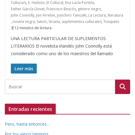
Cultura/s
,
E. Huilson
,
El Cultural
,
Ena Lucía Portela
,
Esther García Llovet
,
Francisco Bescós
,
género negro
,
John Connolly
,
Jon Arretxe
,
Junichiro Tanizaki
,
La Lectura
,
literatura
,
novela negra
,
Satori
,
Siruela
,
suplementos culturales
,
Tusquets
12 minutos de lectura
UNA LECTURA PARTICULAR DE SUPLEMENTOS
LITERARIOS El novelista irlandés John Connolly está
considerado como uno de los maestros del llamado
Leer más
Entradas recientes
Pero, hasta entonces…
Por los viejos tiempos