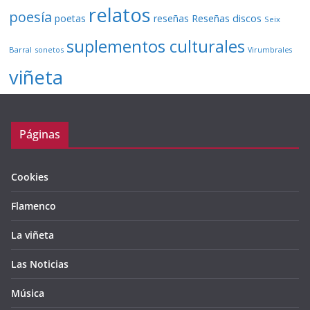
relatos
poesía
Reseñas discos
poetas
reseñas
Seix
suplementos culturales
Barral
sonetos
Virumbrales
viñeta
Páginas
Cookies
Flamenco
La viñeta
Las Noticias
Música