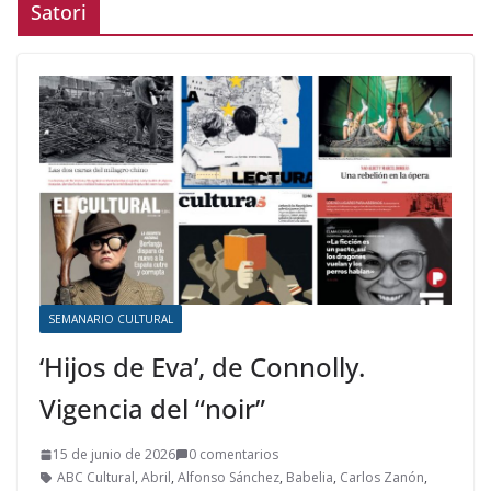
Satori
SEMANARIO CULTURAL
‘Hijos de Eva’, de Connolly.
Vigencia del “noir”
15 de junio de 2026
0 comentarios
ABC Cultural
,
Abril
,
Alfonso Sánchez
,
Babelia
,
Carlos Zanón
,