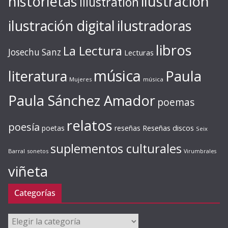
ilustración
historietas
illustration
ilustración digital
ilustradoras
libros
La Lectura
Josechu Sanz
Lecturas
música
literatura
Paula
Mujeres
música
Paula Sánchez Amador
poemas
relatos
poesía
Reseñas discos
poetas
reseñas
Seix
suplementos culturales
Barral
sonetos
Virumbrales
viñeta
Categorías
Categorías