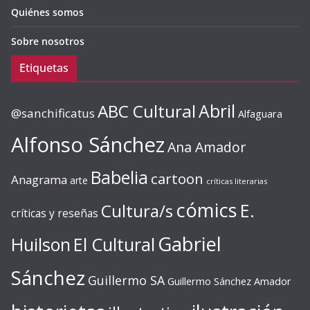
Quiénes somos
Sobre nosotros
Etiquetas
ABC Cultural
Abril
@sanchificatus
Alfaguara
Alfonso Sánchez
Ana Amador
Babelia
cartoon
Anagrama
arte
críticas literarias
cómics
E.
Cultura/s
críticas y reseñas
Gabriel
Huilson
El Cultural
Sánchez
Guillermo SA
Guillermo Sánchez Amador