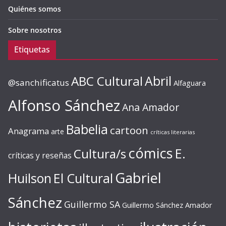
Quiénes somos
Sobre nosotros
Etiquetas
ABC Cultural
Abril
@sanchificatus
Alfaguara
Alfonso Sánchez
Ana Amador
Babelia
cartoon
Anagrama
arte
críticas literarias
cómics
E.
Cultura/s
críticas y reseñas
Gabriel
Huilson
El Cultural
Sánchez
Guillermo SA
Guillermo Sánchez Amador