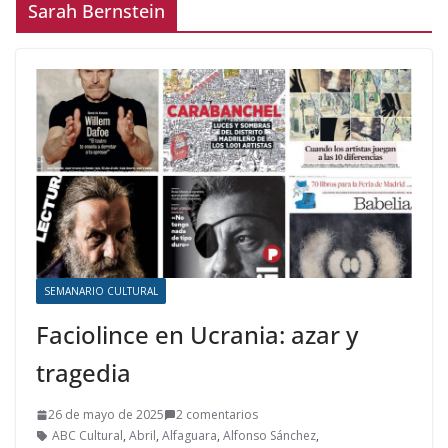
Sarah Bernstein
SEMANARIO CULTURAL
Faciolince en Ucrania: azar y
tragedia
26 de mayo de 2025
2 comentarios
ABC Cultural
,
Abril
,
Alfaguara
,
Alfonso Sánchez
,