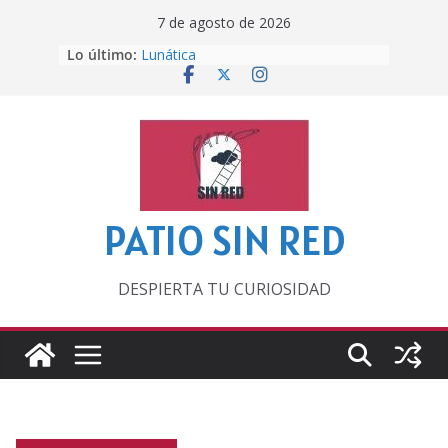
Saltar
7 de agosto de 2026
al
Lo último:
Lunática
contenido
Pero, hasta entonces…
Por los viejos tiempos
‘La broma infinita’ de recomendar
lecturas veraniegas
Otra del Mundial
PATIO SIN RED
DESPIERTA TU CURIOSIDAD