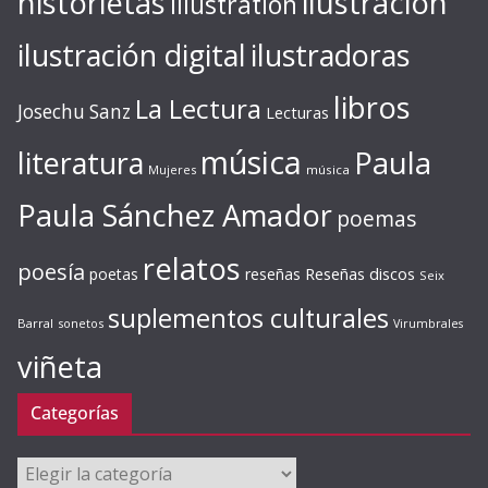
ilustración
historietas
illustration
ilustración digital
ilustradoras
libros
La Lectura
Josechu Sanz
Lecturas
música
literatura
Paula
Mujeres
música
Paula Sánchez Amador
poemas
relatos
poesía
Reseñas discos
poetas
reseñas
Seix
suplementos culturales
Barral
sonetos
Virumbrales
viñeta
Categorías
Categorías