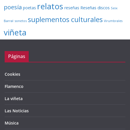
relatos
poesía
Reseñas discos
poetas
reseñas
Seix
suplementos culturales
Barral
sonetos
Virumbrales
viñeta
Páginas
Cookies
Flamenco
La viñeta
Las Noticias
Música