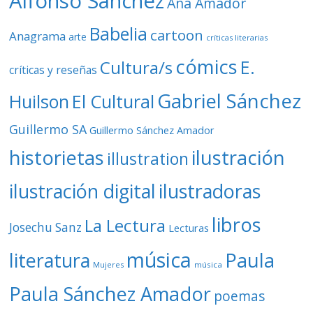
Alfonso Sánchez
Ana Amador
Babelia
cartoon
Anagrama
arte
críticas literarias
cómics
E.
Cultura/s
críticas y reseñas
Gabriel Sánchez
Huilson
El Cultural
Guillermo SA
Guillermo Sánchez Amador
ilustración
historietas
illustration
ilustración digital
ilustradoras
libros
La Lectura
Josechu Sanz
Lecturas
música
literatura
Paula
Mujeres
música
Paula Sánchez Amador
poemas