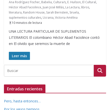
Ana Rodríguez Fischer
,
Babelia
,
Cultura/s
,
E. Huilson
,
El Cultural
,
Héctor Abad Faciolince
,
Juan José Millás
,
La Lectura
,
libros
,
literatura
,
Random House
,
Sarah Bernstein
,
Siruela
,
suplementos culturales
,
Ucrania
,
Victoria Amélina
10 minutos de lectura
UNA LECTURA PARTICULAR DE SUPLEMENTOS
LITERARIOS El colombiano Héctor Abad Faciolince contó
en El olvido que seremos la muerte de
Leer más
Entradas recientes
Pero, hasta entonces…
Por los viejos tiempos