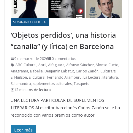
SEMANARIO CULTURAL
‘Objetos perdidos’, una historia
“canalla” (y lírica) en Barcelona
9 de marzo de 2026
0 comentarios
ABC Cultural
,
Abril
,
Alfaguara
,
Alfonso Sánchez
,
Alonso Cueto
,
Anagrama
,
Babelia
,
Benjamín Labatut
,
Carlos Zanón
,
Cultura/s
,
E. Huilson
,
El Cultural
,
Fernando Aramburu
,
La Lectura
,
literatura
,
Salamandra
,
suplementos culturales
,
Tusquets
12 minutos de lectura
UNA LECTURA PARTICULAR DE SUPLEMENTOS
LITERARIOS Al escritor barcelonés Carlos Zanón se le ha
reconocido con varios premios como autor
Leer más