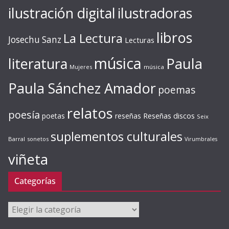
ilustración digital
ilustradoras
libros
La Lectura
Josechu Sanz
Lecturas
música
literatura
Paula
Mujeres
música
Paula Sánchez Amador
poemas
relatos
poesía
Reseñas discos
poetas
reseñas
Seix
suplementos culturales
Barral
sonetos
Virumbrales
viñeta
Categorías
Categorías