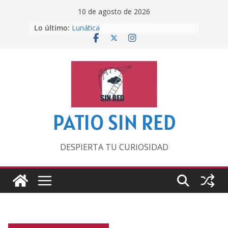
Saltar
10 de agosto de 2026
al
Lo último:
Lunática
contenido
Pero, hasta entonces…
Por los viejos tiempos
‘La broma infinita’ de recomendar
lecturas veraniegas
Otra del Mundial
PATIO SIN RED
DESPIERTA TU CURIOSIDAD