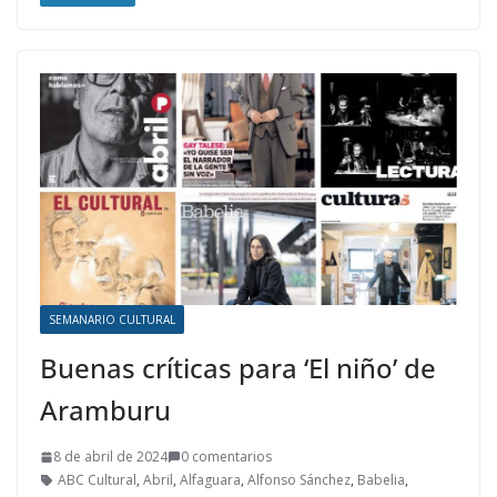
SEMANARIO CULTURAL
Buenas críticas para ‘El niño’ de
Aramburu
8 de abril de 2024
0 comentarios
ABC Cultural
,
Abril
,
Alfaguara
,
Alfonso Sánchez
,
Babelia
,