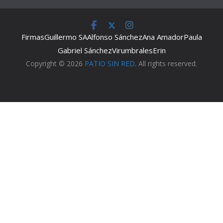
Firmas
Guillermo SA
Alfonso Sánchez
Ana Amador
Paula
Gabriel Sánchez
Virumbrales
Erin
Copyright © 2026
PATIO SIN RED
. All rights reserved.