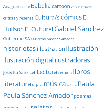
Babelia
cartoon
Anagrama
arte
críticas literarias
cómics
E.
Cultura/s
críticas y reseñas
Gabriel Sánchez
Huilson
El Cultural
Guillermo SA
Guillermo Sánchez Amador
ilustración
historietas
illustration
ilustración digital
ilustradoras
libros
La Lectura
Josechu Sanz
Lecturas
música
literatura
Paula
Mujeres
música
Paula Sánchez Amador
poemas
relatos
poesía