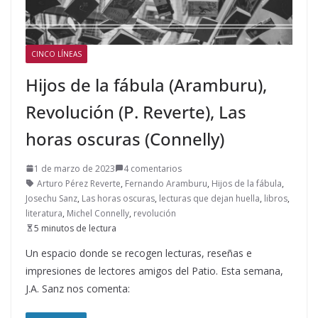
CINCO LÍNEAS
Hijos de la fábula (Aramburu),
Revolución (P. Reverte), Las
horas oscuras (Connelly)
1 de marzo de 2023
4 comentarios
Arturo Pérez Reverte
,
Fernando Aramburu
,
Hijos de la fábula
,
Josechu Sanz
,
Las horas oscuras
,
lecturas que dejan huella
,
libros
,
literatura
,
Michel Connelly
,
revolución
5 minutos de lectura
Un espacio donde se recogen lecturas, reseñas e
impresiones de lectores amigos del Patio. Esta semana,
J.A. Sanz nos comenta: