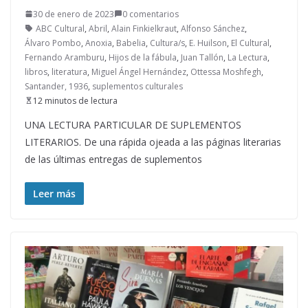
30 de enero de 2023
0 comentarios
ABC Cultural
,
Abril
,
Alain Finkielkraut
,
Alfonso Sánchez
,
Álvaro Pombo
,
Anoxia
,
Babelia
,
Cultura/s
,
E. Huilson
,
El Cultural
,
Fernando Aramburu
,
Hijos de la fábula
,
Juan Tallón
,
La Lectura
,
libros
,
literatura
,
Miguel Ángel Hernández
,
Ottessa Moshfegh
,
Santander, 1936
,
suplementos culturales
12 minutos de lectura
UNA LECTURA PARTICULAR DE SUPLEMENTOS
LITERARIOS. De una rápida ojeada a las páginas literarias
de las últimas entregas de suplementos
Leer más