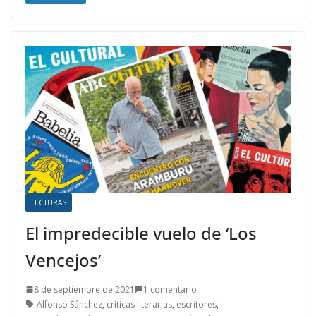
LECTURAS
El impredecible vuelo de ‘Los
Vencejos’
8 de septiembre de 2021
1 comentario
Alfonso Sánchez
,
críticas literarias
,
escritores
,