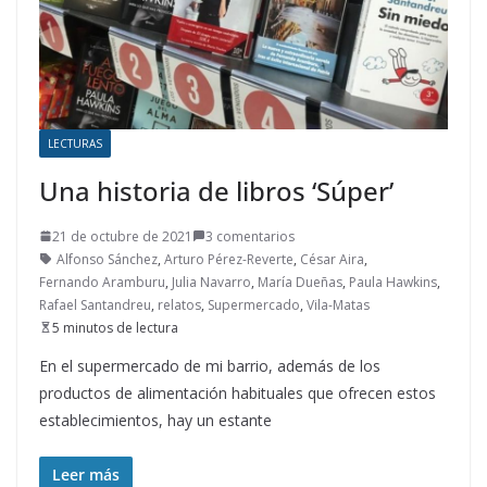
LECTURAS
Una historia de libros ‘Súper’
21 de octubre de 2021
3 comentarios
Alfonso Sánchez
,
Arturo Pérez-Reverte
,
César Aira
,
Fernando Aramburu
,
Julia Navarro
,
María Dueñas
,
Paula Hawkins
,
Rafael Santandreu
,
relatos
,
Supermercado
,
Vila-Matas
5 minutos de lectura
En el supermercado de mi barrio, además de los
productos de alimentación habituales que ofrecen estos
establecimientos, hay un estante
Leer más