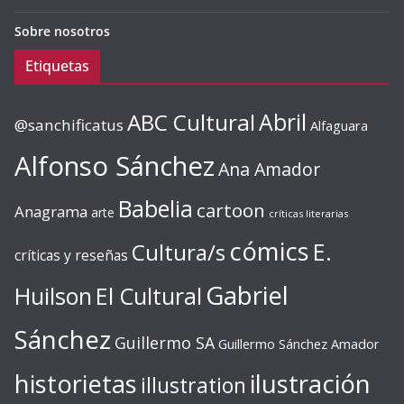
Sobre nosotros
Etiquetas
ABC Cultural
Abril
@sanchificatus
Alfaguara
Alfonso Sánchez
Ana Amador
Babelia
cartoon
Anagrama
arte
críticas literarias
cómics
E.
Cultura/s
críticas y reseñas
Gabriel
Huilson
El Cultural
Sánchez
Guillermo SA
Guillermo Sánchez Amador
ilustración
historietas
illustration