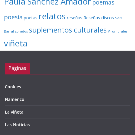
Paula Sánchez Amador
poemas
relatos
poesía
Reseñas discos
poetas
reseñas
Seix
suplementos culturales
Barral
sonetos
Virumbrales
viñeta
Páginas
Cookies
Flamenco
La viñeta
Las Noticias