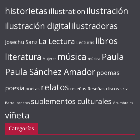
ilustración
historietas
illustration
ilustración digital
ilustradoras
libros
La Lectura
Josechu Sanz
Lecturas
música
literatura
Paula
Mujeres
música
Paula Sánchez Amador
poemas
relatos
poesía
Reseñas discos
poetas
reseñas
Seix
suplementos culturales
Barral
sonetos
Virumbrales
viñeta
Categorías