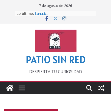
Saltar
7 de agosto de 2026
al
Lo último:
Lunática
contenido
Pero, hasta entonces…
Por los viejos tiempos
‘La broma infinita’ de recomendar
lecturas veraniegas
Otra del Mundial
PATIO SIN RED
DESPIERTA TU CURIOSIDAD