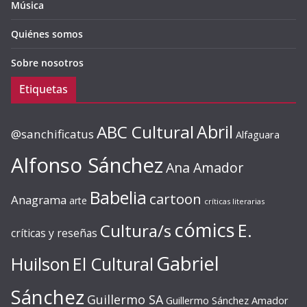
Música
Quiénes somos
Sobre nosotros
Etiquetas
ABC Cultural
Abril
@sanchificatus
Alfaguara
Alfonso Sánchez
Ana Amador
Babelia
cartoon
Anagrama
arte
críticas literarias
cómics
E.
Cultura/s
críticas y reseñas
Gabriel
Huilson
El Cultural
Sánchez
Guillermo SA
Guillermo Sánchez Amador