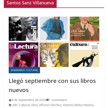
Santos Sanz Villanueva
SEMANARIO CULTURAL
Llegó septiembre con sus libros
nuevos
4 de septiembre de 2023
1 comentario
ABC Cultural
,
Abril
,
Alfonso Sánchez
,
Antonio Muñoz Molina
,