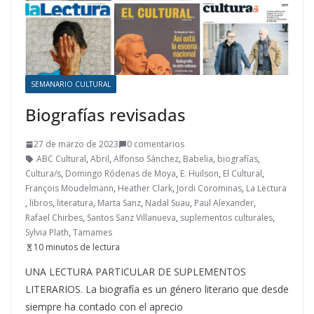
SEMANARIO CULTURAL
Biografías revisadas
27 de marzo de 2023
0 comentarios
ABC Cultural
,
Abril
,
Alfonso Sánchez
,
Babelia
,
biografías
,
Cultura/s
,
Domingo Ródenas de Moya
,
E. Huilson
,
El Cultural
,
François Moudelmann
,
Heather Clark
,
Jordi Corominas
,
La Lectura
,
libros
,
literatura
,
Marta Sanz
,
Nadal Suau
,
Paul Alexander
,
Rafael Chirbes
,
Santos Sanz Villanueva
,
suplementos culturales
,
Sylvia Plath
,
Tamames
10 minutos de lectura
UNA LECTURA PARTICULAR DE SUPLEMENTOS
LITERARIOS. La biografía es un género literario que desde
siempre ha contado con el aprecio