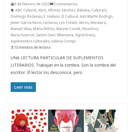
6 de febrero de 2023
0 comentarios
ABC Cultural
,
Abril
,
Alfonso Sánchez
,
Babelia
,
Cultura/s
,
Domingo Ródenas
,
E. Huilson
,
El Cultural
,
Inés Martín Rodrigo
,
Javier García Recio
,
Lecturas
,
Lev Tolstói
,
libros
,
literatura
,
Manuel Vilas
,
Marta Rebón
,
Maryse Condé
,
Nosotros
,
Nuria Azancot
,
Santos Sanz Villanueva
,
Sigrid Kraus
,
suplementos culturales
,
Valeria Ciompi
10 minutos de lectura
UNA LECTURA PARTICULAR DE SUPLEMENTOS
LITERARIOS. Trabajan en la sombra. Son la sombra del
escritor. El lector los desconoce, pero
Leer más