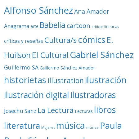
o
Alfonso Sánchez
Ana Amador
Babelia
cartoon
Anagrama
arte
críticas literarias
cómics
E.
Cultura/s
críticas y reseñas
Gabriel Sánchez
Huilson
El Cultural
Guillermo SA
Guillermo Sánchez Amador
ilustración
historietas
illustration
ilustración digital
ilustradoras
libros
La Lectura
Josechu Sanz
Lecturas
música
literatura
Paula
Mujeres
música