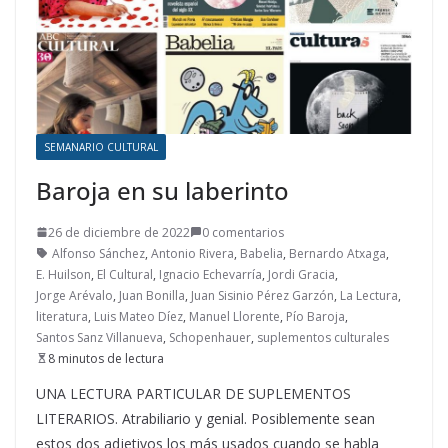
SEMANARIO CULTURAL
Baroja en su laberinto
26 de diciembre de 2022
0 comentarios
Alfonso Sánchez
,
Antonio Rivera
,
Babelia
,
Bernardo Atxaga
,
E. Huilson
,
El Cultural
,
Ignacio Echevarría
,
Jordi Gracia
,
Jorge Arévalo
,
Juan Bonilla
,
Juan Sisinio Pérez Garzón
,
La Lectura
,
literatura
,
Luis Mateo Díez
,
Manuel Llorente
,
Pío Baroja
,
Santos Sanz Villanueva
,
Schopenhauer
,
suplementos culturales
8 minutos de lectura
UNA LECTURA PARTICULAR DE SUPLEMENTOS
LITERARIOS. Atrabiliario y genial. Posiblemente sean
estos dos adjetivos los más usados cuando se habla