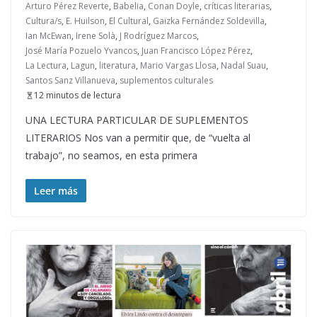
Arturo Pérez Reverte
,
Babelia
,
Conan Doyle
,
críticas literarias
,
Cultura/s
,
E. Huilson
,
El Cultural
,
Gaizka Fernández Soldevilla
,
Ian McEwan
,
Irene Solà
,
J Rodríguez Marcos
,
José María Pozuelo Yvancos
,
Juan Francisco López Pérez
,
La Lectura
,
Lagun
,
literatura
,
Mario Vargas Llosa
,
Nadal Suau
,
Santos Sanz Villanueva
,
suplementos culturales
12 minutos de lectura
UNA LECTURA PARTICULAR DE SUPLEMENTOS
LITERARIOS Nos van a permitir que, de “vuelta al
trabajo”, no seamos, en esta primera
Leer más