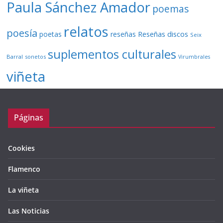
Paula Sánchez Amador
poemas
relatos
poesía
Reseñas discos
poetas
reseñas
Seix
suplementos culturales
Barral
sonetos
Virumbrales
viñeta
Páginas
Cookies
Flamenco
La viñeta
Las Noticias