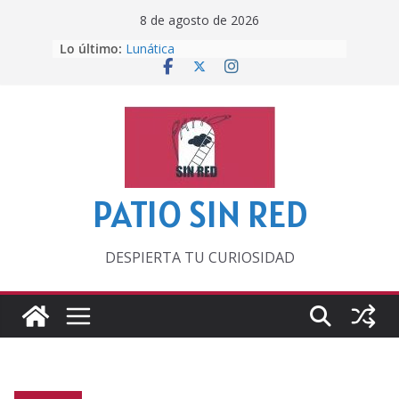
Saltar
8 de agosto de 2026
al
Lo último:
Lunática
contenido
Pero, hasta entonces…
Por los viejos tiempos
‘La broma infinita’ de recomendar
lecturas veraniegas
Otra del Mundial
PATIO SIN RED
DESPIERTA TU CURIOSIDAD