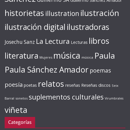
Guillermo Sánchez Amador
ilustración
historietas
illustration
ilustración digital
ilustradoras
libros
La Lectura
Josechu Sanz
Lecturas
música
literatura
Paula
Mujeres
música
Paula Sánchez Amador
poemas
relatos
poesía
Reseñas discos
poetas
reseñas
Seix
suplementos culturales
Barral
sonetos
Virumbrales
viñeta
Categorías