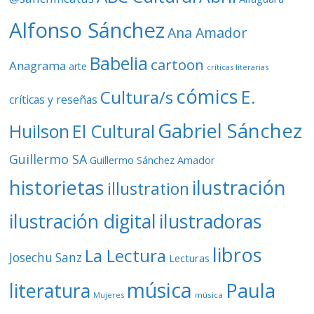
e
o
Alfonso Sánchez
Ana Amador
Babelia
cartoon
Anagrama
arte
críticas literarias
cómics
E.
Cultura/s
críticas y reseñas
Gabriel Sánchez
Huilson
El Cultural
Guillermo SA
Guillermo Sánchez Amador
ilustración
historietas
illustration
ilustración digital
ilustradoras
libros
La Lectura
Josechu Sanz
Lecturas
música
literatura
Paula
Mujeres
música