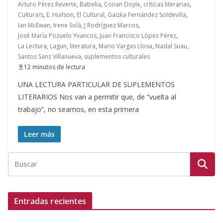
Arturo Pérez Reverte
,
Babelia
,
Conan Doyle
,
críticas literarias
,
Cultura/s
,
E. Huilson
,
El Cultural
,
Gaizka Fernández Soldevilla
,
Ian McEwan
,
Irene Solà
,
J Rodríguez Marcos
,
José María Pozuelo Yvancos
,
Juan Francisco López Pérez
,
La Lectura
,
Lagun
,
literatura
,
Mario Vargas Llosa
,
Nadal Suau
,
Santos Sanz Villanueva
,
suplementos culturales
12 minutos de lectura
UNA LECTURA PARTICULAR DE SUPLEMENTOS
LITERARIOS Nos van a permitir que, de “vuelta al
trabajo”, no seamos, en esta primera
Leer más
Entradas recientes