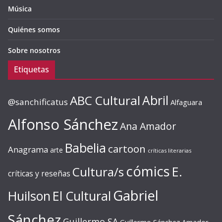
Música
Quiénes somos
Sobre nosotros
Etiquetas
ABC Cultural
Abril
@sanchificatus
Alfaguara
Alfonso Sánchez
Ana Amador
Babelia
cartoon
Anagrama
arte
críticas literarias
cómics
E.
Cultura/s
críticas y reseñas
Gabriel
Huilson
El Cultural
Sánchez
Guillermo SA