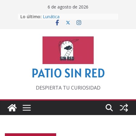
Saltar
6 de agosto de 2026
al
Lo último:
Lunática
contenido
Pero, hasta entonces…
Por los viejos tiempos
‘La broma infinita’ de recomendar
lecturas veraniegas
Otra del Mundial
PATIO SIN RED
DESPIERTA TU CURIOSIDAD