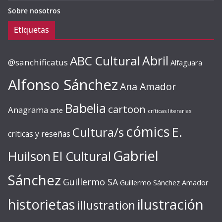
Sobre nosotros
Etiquetas
ABC Cultural
Abril
@sanchificatus
Alfaguara
Alfonso Sánchez
Ana Amador
Babelia
cartoon
Anagrama
arte
críticas literarias
cómics
E.
Cultura/s
críticas y reseñas
Gabriel
Huilson
El Cultural
Sánchez
Guillermo SA
Guillermo Sánchez Amador
ilustración
historietas
illustration