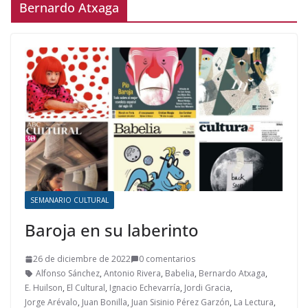
Bernardo Atxaga
SEMANARIO CULTURAL
Baroja en su laberinto
26 de diciembre de 2022
0 comentarios
Alfonso Sánchez
,
Antonio Rivera
,
Babelia
,
Bernardo Atxaga
,
E. Huilson
,
El Cultural
,
Ignacio Echevarría
,
Jordi Gracia
,
Jorge Arévalo
,
Juan Bonilla
,
Juan Sisinio Pérez Garzón
,
La Lectura
,