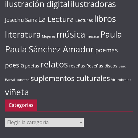
ilustración digital
ilustradoras
libros
La Lectura
Josechu Sanz
Lecturas
música
literatura
Paula
Mujeres
música
Paula Sánchez Amador
poemas
relatos
poesía
Reseñas discos
poetas
reseñas
Seix
suplementos culturales
Barral
sonetos
Virumbrales
viñeta
Categorías
Categorías