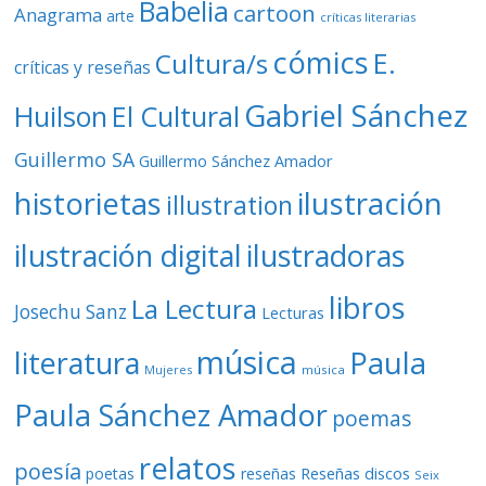
Babelia
cartoon
Anagrama
arte
críticas literarias
cómics
E.
Cultura/s
críticas y reseñas
Gabriel Sánchez
Huilson
El Cultural
Guillermo SA
Guillermo Sánchez Amador
ilustración
historietas
illustration
ilustración digital
ilustradoras
libros
La Lectura
Josechu Sanz
Lecturas
música
literatura
Paula
Mujeres
música
Paula Sánchez Amador
poemas
relatos
poesía
Reseñas discos
poetas
reseñas
Seix