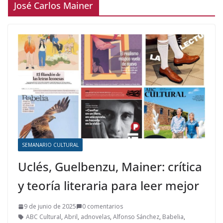
José Carlos Mainer
SEMANARIO CULTURAL
Uclés, Guelbenzu, Mainer: crítica
y teoría literaria para leer mejor
9 de junio de 2025
0 comentarios
ABC Cultural
,
Abril
,
adnovelas
,
Alfonso Sánchez
,
Babelia
,