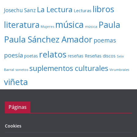
libros
La Lectura
Josechu Sanz
Lecturas
música
literatura
Paula
Mujeres
música
Paula Sánchez Amador
poemas
relatos
poesía
Reseñas discos
poetas
reseñas
Seix
suplementos culturales
Barral
sonetos
Virumbrales
viñeta
Páginas
Cookies