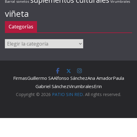
suplementos culturales
Barral
sonetos
Virumbrales
viñeta
Categorías
Categorías
Firmas
Guillermo SA
Alfonso Sánchez
Ana Amador
Paula
Gabriel Sánchez
Virumbrales
Erin
Copyright © 2026
PATIO SIN RED
. All rights reserved.