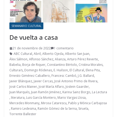
SEMANARIO CULTURAL
De vuelta a casa
21 de noviembre de 2022
1 comentario
ABC Cultural
,
Abril
,
Alberto Ojeda
,
Alberto San Juan
,
Álex Sálmon
,
Alfonso Sánchez
,
Alianza
,
Arturo Pérez Reverte
,
Babelia
,
Borja de Riquer
,
Constantino Bértolo
,
Cristina Morales
,
Cultura/s
,
Domingo Ródenas
,
E. Huilson
,
El Cultural
,
Elena Pita
,
Ernesto Giménez Caballero
,
Francesc Cambó
,
J.G. Ballard
,
Javier Blánquez
,
Javier Cercas
,
José Antonio Primo de Rivera
,
José Carlos Mainer
,
José María Alfaro
,
Jostein Gaarder
,
Juan Marqués
,
Juan Ramón Jiménez
,
Karina Sainz Borgo
,
La Lectura
,
literatura
,
Luis García Montero
,
Mario Vargas Llosa
,
Mercedes Monmany
,
Mircea Catarescu
,
Pablo y Mónica Carbajosa
,
Ramiro Ledesma
,
Ramón Gómez de la Serna
,
Siruela
,
Torrente Ballester