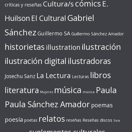
cómics
E.
Cultura/s
críticas y reseñas
Gabriel
Huilson
El Cultural
Sánchez
Guillermo SA
Guillermo Sánchez Amador
ilustración
historietas
illustration
ilustración digital
ilustradoras
libros
La Lectura
Josechu Sanz
Lecturas
música
literatura
Paula
Mujeres
música
Paula Sánchez Amador
poemas
relatos
poesía
Reseñas discos
poetas
reseñas
Seix