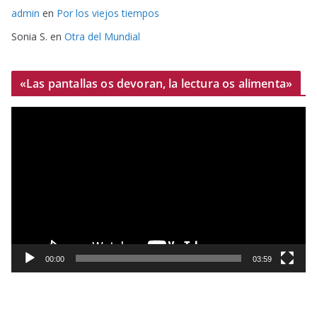
admin
en
Por los viejos tiempos
Sonia S.
en
Otra del Mundial
«Las pantallas os devoran, la lectura os alimenta»
R
e
p
r
o
d
u
c
t
00:00
03:59
o
r
d