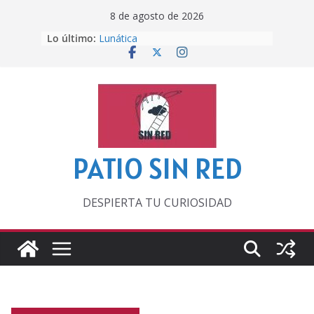
Saltar
8 de agosto de 2026
al
Lo último:
Lunática
contenido
Pero, hasta entonces…
Por los viejos tiempos
‘La broma infinita’ de recomendar
lecturas veraniegas
Otra del Mundial
PATIO SIN RED
DESPIERTA TU CURIOSIDAD