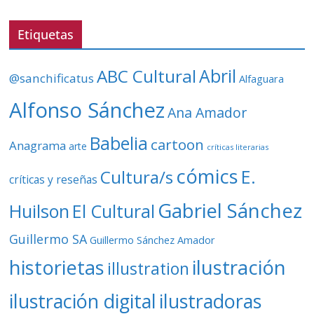
e
v
Etiquetas
í
d
ABC Cultural
Abril
@sanchificatus
Alfaguara
e
o
Alfonso Sánchez
Ana Amador
Babelia
cartoon
Anagrama
arte
críticas literarias
cómics
E.
Cultura/s
críticas y reseñas
Gabriel Sánchez
Huilson
El Cultural
Guillermo SA
Guillermo Sánchez Amador
ilustración
historietas
illustration
ilustración digital
ilustradoras