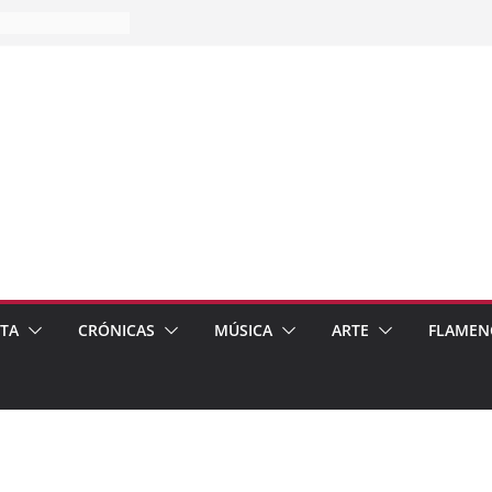
es…
pos
 de recomendar
ETA
CRÓNICAS
MÚSICA
ARTE
FLAMEN