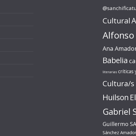
@sanchificat
Cultural
A
Alfonso
Ana Amado
Babelia
ca
críticas
literarias
Cultura/s
Huilson
E
Gabriel 
Guillermo S
Sánchez Amado