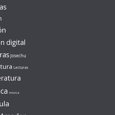
tas
n
ón
ón digital
ras
Josechu
ctura
Lecturas
eratura
ca
música
ula