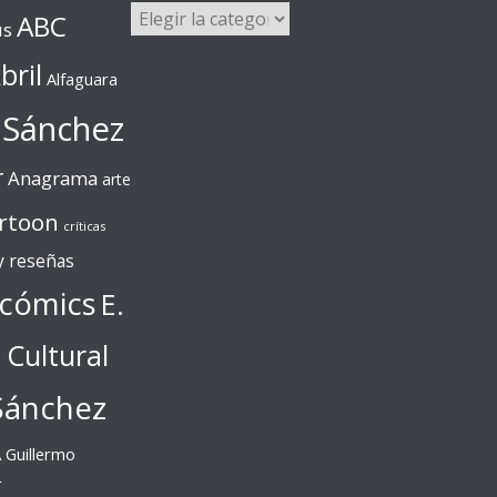
Categorías
ABC
us
bril
Alfaguara
 Sánchez
r
Anagrama
arte
rtoon
críticas
 y reseñas
cómics
E.
l Cultural
Sánchez
A
Guillermo
r