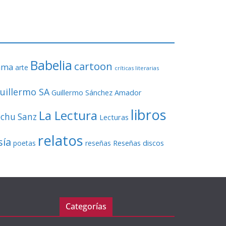
o
r
d
e
v
Babelia
í
cartoon
ama
arte
críticas literarias
d
e
uillermo SA
Guillermo Sánchez Amador
o
libros
La Lectura
echu Sanz
Lecturas
relatos
sía
Reseñas discos
poetas
reseñas
Categorías