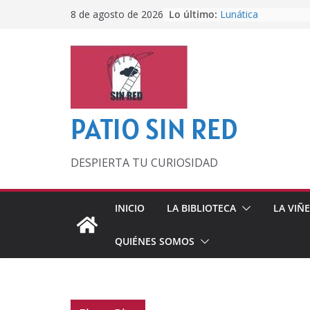
Saltar
Lo último:
Lunática
8 de agosto de 2026
al
Pero, hasta entonc
Por los viejos tiem
contenido
‘La broma infinita’
lecturas veraniegas
Otra del Mundial
PATIO SIN RED
DESPIERTA TU CURIOSIDAD
INICIO
LA BIBLIOTECA
LA VIÑ
QUIÉNES SOMOS