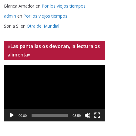
Blanca Amador
en
Por los viejos tiempos
admin
en
Por los viejos tiempos
Sonia S.
en
Otra del Mundial
«Las pantallas os devoran, la lectura os
alimenta»
R
e
p
r
o
d
u
00:00
03:59
c
t