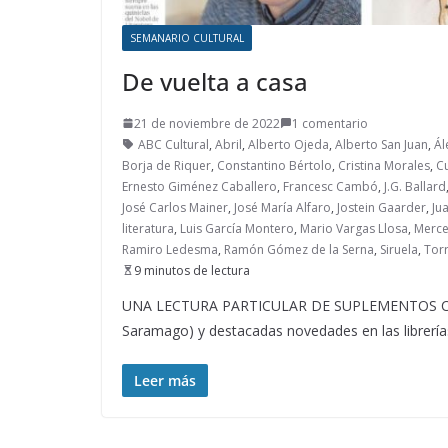
SEMANARIO CULTURAL
De vuelta a casa
21 de noviembre de 2022
1 comentario
ABC Cultural
,
Abril
,
Alberto Ojeda
,
Alberto San Juan
,
Ál
Borja de Riquer
,
Constantino Bértolo
,
Cristina Morales
,
Cu
Ernesto Giménez Caballero
,
Francesc Cambó
,
J.G. Ballard
José Carlos Mainer
,
José María Alfaro
,
Jostein Gaarder
,
Ju
literatura
,
Luis García Montero
,
Mario Vargas Llosa
,
Merc
Ramiro Ledesma
,
Ramón Gómez de la Serna
,
Siruela
,
Torr
9 minutos de lectura
UNA LECTURA PARTICULAR DE SUPLEMENTOS CULT
Saramago) y destacadas novedades en las librerí
Leer más