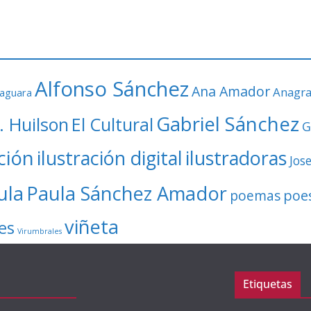
Alfonso Sánchez
Ana Amador
Anagr
faguara
Gabriel Sánchez
. Huilson
El Cultural
G
ación
ilustración digital
ilustradoras
Jos
ula
Paula Sánchez Amador
poe
poemas
viñeta
es
Virumbrales
Etiquetas