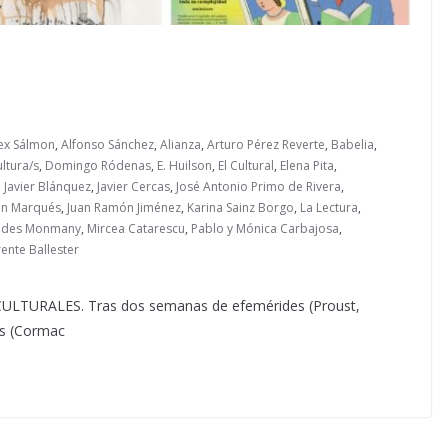
ex Sálmon
,
Alfonso Sánchez
,
Alianza
,
Arturo Pérez Reverte
,
Babelia
,
ltura/s
,
Domingo Ródenas
,
E. Huilson
,
El Cultural
,
Elena Pita
,
,
Javier Blánquez
,
Javier Cercas
,
José Antonio Primo de Rivera
,
an Marqués
,
Juan Ramón Jiménez
,
Karina Sainz Borgo
,
La Lectura
,
edes Monmany
,
Mircea Catarescu
,
Pablo y Mónica Carbajosa
,
ente Ballester
URALES. Tras dos semanas de efemérides (Proust,
as (Cormac