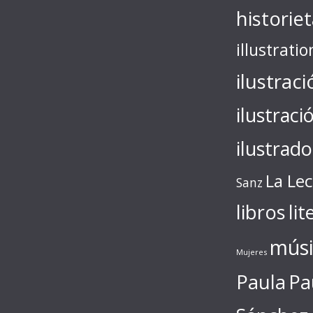
historie
illustratio
ilustraci
ilustraci
ilustrado
La Le
Sanz
libros
lit
músi
Mujeres
Paula
Pa