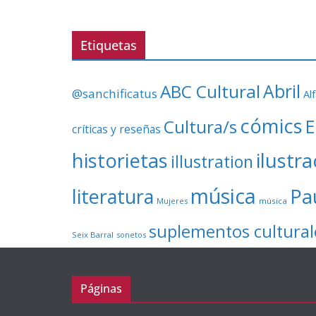
Etiquetas
ABC Cultural
Abril
@sanchificatus
Al
cómics
E
Cultura/s
críticas y reseñas
ilustr
historietas
illustration
música
literatura
Pa
Mujeres
música
suplementos cultural
Seix Barral
sonetos
Páginas