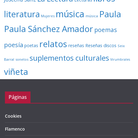
música
literatura
Paula
Mujeres
música
Paula Sánchez Amador
poemas
relatos
poesía
Reseñas discos
poetas
reseñas
Seix
suplementos culturales
Barral
sonetos
Virumbrales
viñeta
Páginas
Cookies
Flamenco