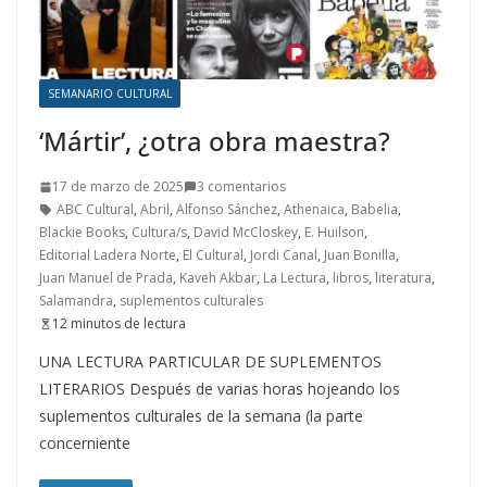
SEMANARIO CULTURAL
‘Mártir’, ¿otra obra maestra?
17 de marzo de 2025
3 comentarios
ABC Cultural
,
Abril
,
Alfonso Sánchez
,
Athenaica
,
Babelia
,
Blackie Books
,
Cultura/s
,
David McCloskey
,
E. Huilson
,
Editorial Ladera Norte
,
El Cultural
,
Jordi Canal
,
Juan Bonilla
,
Juan Manuel de Prada
,
Kaveh Akbar
,
La Lectura
,
libros
,
literatura
,
Salamandra
,
suplementos culturales
12 minutos de lectura
UNA LECTURA PARTICULAR DE SUPLEMENTOS
LITERARIOS Después de varias horas hojeando los
suplementos culturales de la semana (la parte
concerniente