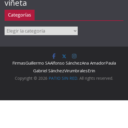
viñeta
Categorías
Categorías
Firmas
Guillermo SA
Alfonso Sánchez
Ana Amador
Paula
Gabriel Sánchez
Virumbrales
Erin
Copyright © 2026
PATIO SIN RED
. All rights reserved.