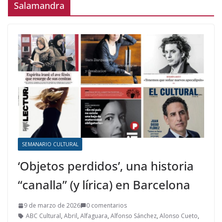
Salamandra
SEMANARIO CULTURAL
‘Objetos perdidos’, una historia
“canalla” (y lírica) en Barcelona
9 de marzo de 2026
0 comentarios
ABC Cultural
,
Abril
,
Alfaguara
,
Alfonso Sánchez
,
Alonso Cueto
,