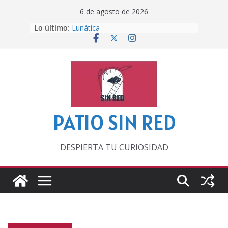
Saltar
6 de agosto de 2026
al
Lo último:
Lunática
contenido
Pero, hasta entonces…
Por los viejos tiempos
‘La broma infinita’ de recomendar
lecturas veraniegas
Otra del Mundial
PATIO SIN RED
DESPIERTA TU CURIOSIDAD