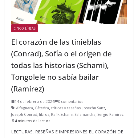
CINCO LÍNEAS
El corazón de las tinieblas
(Conrad), Sofía o el origen de
todas las historias (Schami),
Tongolele no sabía bailar
(Ramírez)
14 de febrero de 2024
0 comentarios
Alfaguara
,
Cátedra
,
críticas y reseñas
,
Josechu Sanz
,
Joseph Conrad
,
libros
,
Rafik Schami
,
Salamandra
,
Sergio Ramírez
4 minutos de lectura
LECTURAS, RESEÑAS E IMPRESIONES EL CORAZÓN DE