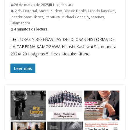
26 de marzo de 2025
1 comentario
AdN Editorial
,
Andrei Kurkov
,
Blackie Books
,
Hisashi Kashiwai
,
Josechu Sanz
,
libros
,
literatura
,
Michael Connelly
,
reseñas
,
Salamandra
4 minutos de lectura
LECTURAS Y RESEÑAS LAS DELICIOSAS HISTORIAS DE
LA TABERNA KAMOGAWA Hisashi Kashiwai Salamandra
2024/ 201 páginas 5 líneas Kiosuke Kitano
Leer más