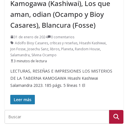
Kamogawa (Kashiwai), Los que
aman, odian (Ocampo y Bioy
Casares), Blancura (Fosse)
31 de enero de 2024
0 comentarios
Adolfo Bioy Casares
,
críticas y reseñas
,
Hisashi Kashiwai
,
Jon Fosse
,
Josechu Sanz
,
libros
,
Planeta
,
Random House
,
Salamandra
,
Silvina Ocampo
3 minutos de lectura
LECTURAS, RESEÑAS E IMPRESIONES LOS MISTERIOS
DE LA TABERNA KAMOGAWA Hisashi Kashiwai
Salamandra 2023. 185 págs. 5 líneas 1 El
Leer más