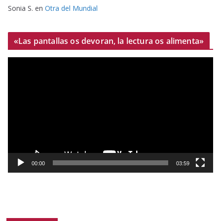
Sonia S.
en
Otra del Mundial
«Las pantallas os devoran, la lectura os alimenta»
R
e
p
r
o
d
u
c
t
00:00
03:59
o
r
d
e