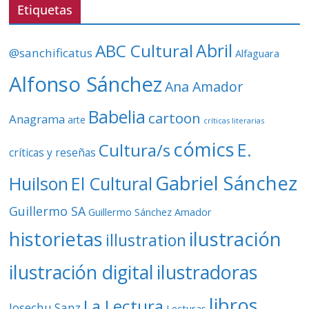
v
Etiquetas
í
d
ABC Cultural
Abril
@sanchificatus
Alfaguara
e
o
Alfonso Sánchez
Ana Amador
Babelia
cartoon
Anagrama
arte
críticas literarias
cómics
E.
Cultura/s
críticas y reseñas
Gabriel Sánchez
Huilson
El Cultural
Guillermo SA
Guillermo Sánchez Amador
ilustración
historietas
illustration
ilustración digital
ilustradoras
libros
La Lectura
Josechu Sanz
Lecturas