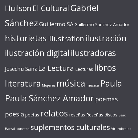
Gabriel
Huilson
El Cultural
Sánchez
Guillermo SA
Guillermo Sánchez Amador
ilustración
historietas
illustration
ilustración digital
ilustradoras
libros
La Lectura
Josechu Sanz
Lecturas
música
literatura
Paula
Mujeres
música
Paula Sánchez Amador
poemas
relatos
poesía
Reseñas discos
poetas
reseñas
Seix
suplementos culturales
Barral
sonetos
Virumbrales