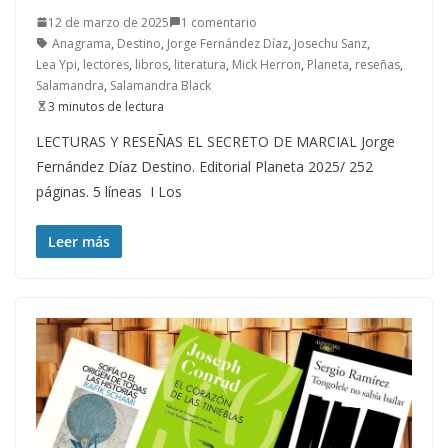
12 de marzo de 2025
1 comentario
Anagrama
,
Destino
,
Jorge Fernández Díaz
,
Josechu Sanz
,
Lea Ypi
,
lectores
,
libros
,
literatura
,
Mick Herron
,
Planeta
,
reseñas
,
Salamandra
,
Salamandra Black
3 minutos de lectura
LECTURAS Y RESEÑAS EL SECRETO DE MARCIAL Jorge
Fernández Díaz Destino. Editorial Planeta 2025/ 252
páginas. 5 líneas I Los
Leer más