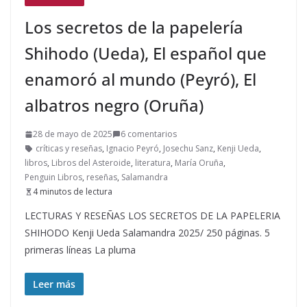
Los secretos de la papelería
Shihodo (Ueda), El español que
enamoró al mundo (Peyró), El
albatros negro (Oruña)
28 de mayo de 2025
6 comentarios
críticas y reseñas
,
Ignacio Peyró
,
Josechu Sanz
,
Kenji Ueda
,
libros
,
Libros del Asteroide
,
literatura
,
María Oruña
,
Penguin Libros
,
reseñas
,
Salamandra
4 minutos de lectura
LECTURAS Y RESEÑAS LOS SECRETOS DE LA PAPELERIA
SHIHODO Kenji Ueda Salamandra 2025/ 250 páginas. 5
primeras líneas La pluma
Leer más