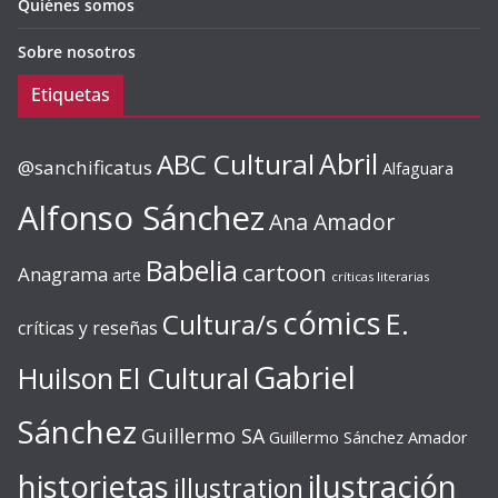
Quiénes somos
Sobre nosotros
Etiquetas
ABC Cultural
Abril
@sanchificatus
Alfaguara
Alfonso Sánchez
Ana Amador
Babelia
cartoon
Anagrama
arte
críticas literarias
cómics
E.
Cultura/s
críticas y reseñas
Gabriel
Huilson
El Cultural
Sánchez
Guillermo SA
Guillermo Sánchez Amador
ilustración
historietas
illustration