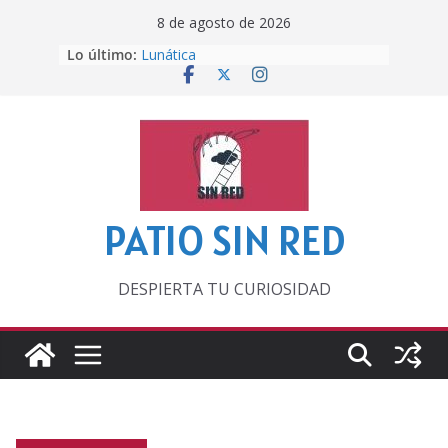
Saltar
8 de agosto de 2026
al
Lo último:
Lunática
contenido
Pero, hasta entonces…
Por los viejos tiempos
‘La broma infinita’ de recomendar
lecturas veraniegas
Otra del Mundial
PATIO SIN RED
DESPIERTA TU CURIOSIDAD