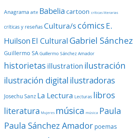
Babelia
cartoon
Anagrama
arte
críticas literarias
cómics
E.
Cultura/s
críticas y reseñas
Gabriel Sánchez
Huilson
El Cultural
Guillermo SA
Guillermo Sánchez Amador
ilustración
historietas
illustration
ilustración digital
ilustradoras
libros
La Lectura
Josechu Sanz
Lecturas
música
literatura
Paula
Mujeres
música
Paula Sánchez Amador
poemas