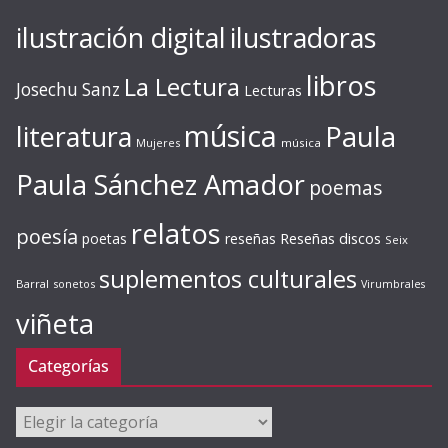
ilustración digital
ilustradoras
libros
La Lectura
Josechu Sanz
Lecturas
música
literatura
Paula
Mujeres
música
Paula Sánchez Amador
poemas
relatos
poesía
Reseñas discos
poetas
reseñas
Seix
suplementos culturales
Barral
sonetos
Virumbrales
viñeta
Categorías
Categorías