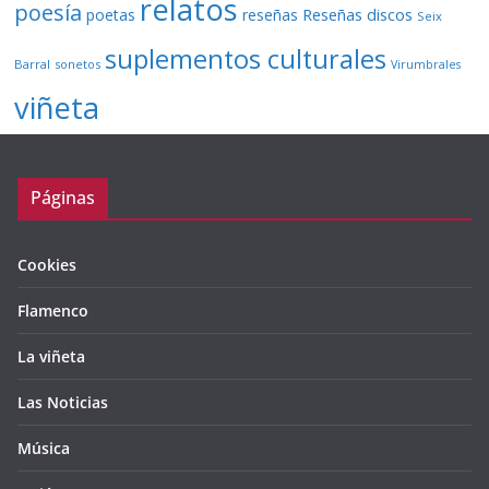
relatos
poesía
Reseñas discos
poetas
reseñas
Seix
suplementos culturales
Barral
sonetos
Virumbrales
viñeta
Páginas
Cookies
Flamenco
La viñeta
Las Noticias
Música