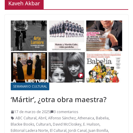
Kaveh Akbar
SEMANARIO CULTURAL
‘Mártir’, ¿otra obra maestra?
17 de marzo de 2025
3 comentarios
ABC Cultural
,
Abril
,
Alfonso Sánchez
,
Athenaica
,
Babelia
,
Blackie Books
,
Cultura/s
,
David McCloskey
,
E. Huilson
,
Editorial Ladera Norte
,
El Cultural
,
Jordi Canal
,
Juan Bonilla
,