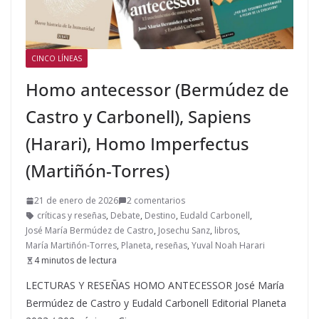
CINCO LÍNEAS
Homo antecessor (Bermúdez de
Castro y Carbonell), Sapiens
(Harari), Homo Imperfectus
(Martiñón-Torres)
21 de enero de 2026
2 comentarios
críticas y reseñas
,
Debate
,
Destino
,
Eudald Carbonell
,
José María Bermúdez de Castro
,
Josechu Sanz
,
libros
,
María Martiñón-Torres
,
Planeta
,
reseñas
,
Yuval Noah Harari
4 minutos de lectura
LECTURAS Y RESEÑAS HOMO ANTECESSOR José María
Bermúdez de Castro y Eudald Carbonell Editorial Planeta