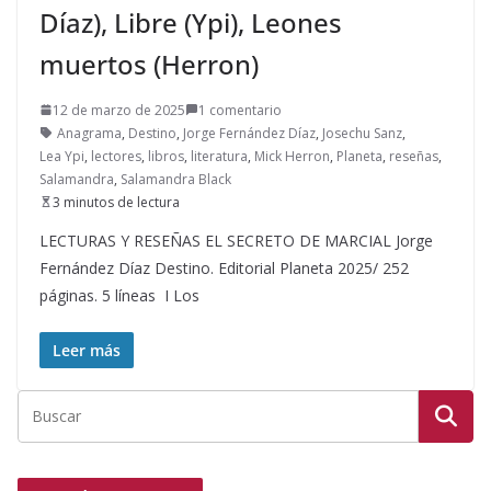
Díaz), Libre (Ypi), Leones
muertos (Herron)
12 de marzo de 2025
1 comentario
Anagrama
,
Destino
,
Jorge Fernández Díaz
,
Josechu Sanz
,
Lea Ypi
,
lectores
,
libros
,
literatura
,
Mick Herron
,
Planeta
,
reseñas
,
Salamandra
,
Salamandra Black
3 minutos de lectura
LECTURAS Y RESEÑAS EL SECRETO DE MARCIAL Jorge
Fernández Díaz Destino. Editorial Planeta 2025/ 252
páginas. 5 líneas I Los
Leer más