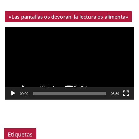
«Las pantallas os devoran, la lectura os alimenta»
R
e
p
r
o
d
u
c
t
00:00
03:59
o
r
d
e
v
Etiquetas