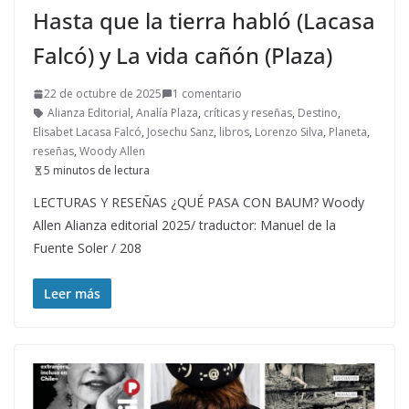
Hasta que la tierra habló (Lacasa
Falcó) y La vida cañón (Plaza)
22 de octubre de 2025
1 comentario
Alianza Editorial
,
Analía Plaza
,
críticas y reseñas
,
Destino
,
Elisabet Lacasa Falcó
,
Josechu Sanz
,
libros
,
Lorenzo Silva
,
Planeta
,
reseñas
,
Woody Allen
5 minutos de lectura
LECTURAS Y RESEÑAS ¿QUÉ PASA CON BAUM? Woody
Allen Alianza editorial 2025/ traductor: Manuel de la
Fuente Soler / 208
Leer más