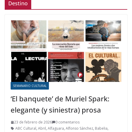
Destino
SEMANARIO CULTURAL
‘El banquete’ de Muriel Spark:
elegante (y siniestra) prosa
23 de febrero de 2026
0 comentarios
ABC Cultural
,
Abril
,
Alfaguara
,
Alfonso Sánchez
,
Babelia
,