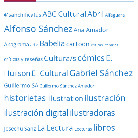
í
d
ABC Cultural
Abril
@sanchificatus
Alfaguara
e
o
Alfonso Sánchez
Ana Amador
Babelia
cartoon
Anagrama
arte
críticas literarias
cómics
E.
Cultura/s
críticas y reseñas
Gabriel Sánchez
Huilson
El Cultural
Guillermo SA
Guillermo Sánchez Amador
ilustración
historietas
illustration
ilustración digital
ilustradoras
libros
La Lectura
Josechu Sanz
Lecturas