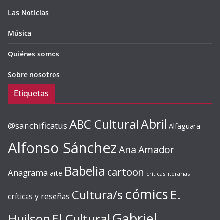
Las Noticias
Música
Quiénes somos
Sobre nosotros
Etiquetas
ABC Cultural
Abril
@sanchificatus
Alfaguara
Alfonso Sánchez
Ana Amador
Babelia
cartoon
Anagrama
arte
críticas literarias
cómics
E.
Cultura/s
críticas y reseñas
Gabriel
Huilson
El Cultural