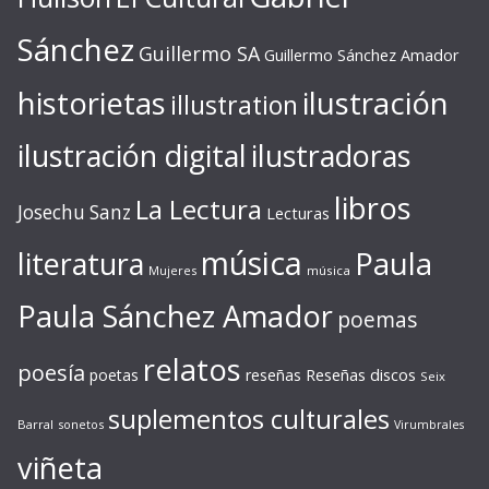
Sánchez
Guillermo SA
Guillermo Sánchez Amador
ilustración
historietas
illustration
ilustración digital
ilustradoras
libros
La Lectura
Josechu Sanz
Lecturas
música
literatura
Paula
Mujeres
música
Paula Sánchez Amador
poemas
relatos
poesía
Reseñas discos
poetas
reseñas
Seix
suplementos culturales
Barral
sonetos
Virumbrales
viñeta