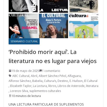
SEMANARIO CULTURAL
‘Prohibido morir aquí’. La
literatura no es lugar para viejos
19 de mayo de 2025
1 comentario
ABC Cultural
,
Abril
,
Albert Sánchez Piñol
,
Alfaguara
,
Alfonso Sánchez
,
Babelia
,
Cultura/s
,
Destino
,
E. Huilson
,
El Cultural
,
Elizabeth Taylor
,
La Lectura
,
libros
,
Libros de Asteroide
,
literatura
,
Lorenzo Silva
,
suplementos culturales
10 minutos de lectura
UNA LECTURA PARTICULAR DE SUPLEMENTOS