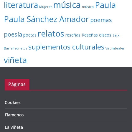
música
literatura
Paula
Mujeres
música
Paula Sánchez Amador
poemas
relatos
poesía
Reseñas discos
poetas
reseñas
Seix
suplementos culturales
Barral
sonetos
Virumbrales
viñeta
Páginas
Cookies
Flamenco
La viñeta