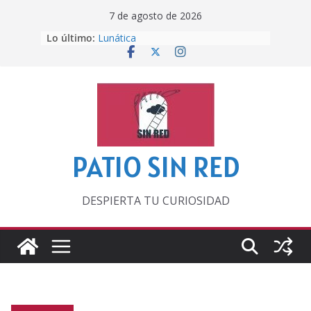
Saltar
7 de agosto de 2026
al
Lo último:
Lunática
contenido
Pero, hasta entonces…
Por los viejos tiempos
‘La broma infinita’ de recomendar
lecturas veraniegas
Otra del Mundial
PATIO SIN RED
DESPIERTA TU CURIOSIDAD