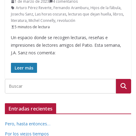
1 de marzo de 2023
4 comentarios
Arturo Pérez Reverte
,
Fernando Aramburu
,
Hijos de la fábula
,
Josechu Sanz
,
Las horas oscuras
,
lecturas que dejan huella
,
libros
,
literatura
,
Michel Connelly
,
revolución
5 minutos de lectura
Un espacio donde se recogen lecturas, reseñas e
impresiones de lectores amigos del Patio. Esta semana,
J.A. Sanz nos comenta:
Leer más
Entradas recientes
Pero, hasta entonces…
Por los viejos tiempos