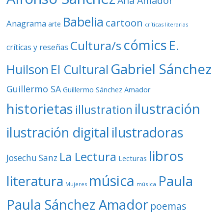
Ana Amador
Babelia
cartoon
Anagrama
arte
críticas literarias
cómics
E.
Cultura/s
críticas y reseñas
Gabriel Sánchez
Huilson
El Cultural
Guillermo SA
Guillermo Sánchez Amador
ilustración
historietas
illustration
ilustración digital
ilustradoras
libros
La Lectura
Josechu Sanz
Lecturas
música
literatura
Paula
Mujeres
música
Paula Sánchez Amador
poemas