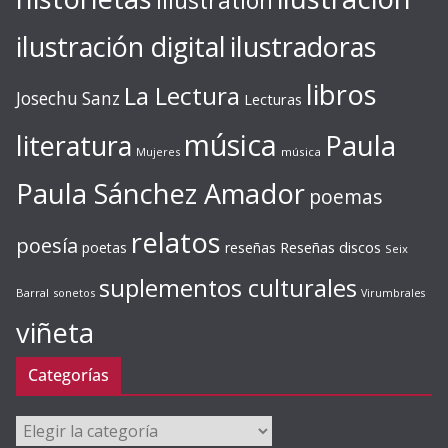
illustration
ilustración digital
ilustradoras
libros
La Lectura
Josechu Sanz
Lecturas
música
literatura
Paula
Mujeres
música
Paula Sánchez Amador
poemas
relatos
poesía
Reseñas discos
poetas
reseñas
Seix
suplementos culturales
Barral
sonetos
Virumbrales
viñeta
Categorías
Categorías