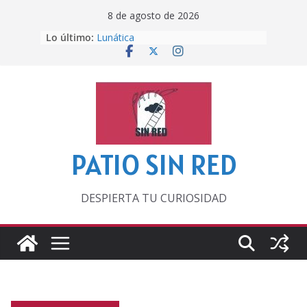
Saltar
8 de agosto de 2026
al
Lo último:
Lunática
contenido
Pero, hasta entonces…
Por los viejos tiempos
‘La broma infinita’ de recomendar
lecturas veraniegas
Otra del Mundial
PATIO SIN RED
DESPIERTA TU CURIOSIDAD