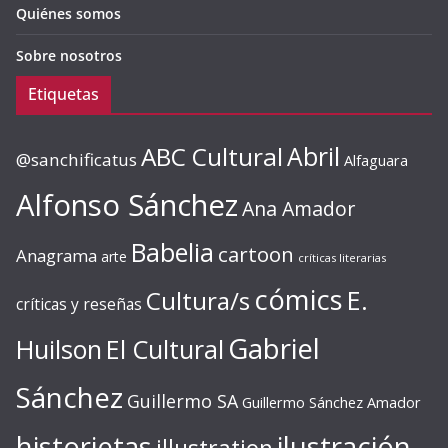
Quiénes somos
Sobre nosotros
Etiquetas
ABC Cultural
Abril
@sanchificatus
Alfaguara
Alfonso Sánchez
Ana Amador
Babelia
cartoon
Anagrama
arte
críticas literarias
cómics
E.
Cultura/s
críticas y reseñas
Gabriel
Huilson
El Cultural
Sánchez
Guillermo SA
Guillermo Sánchez Amador
ilustración
historietas